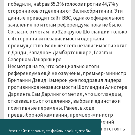
победили, набрав 55,3% голосов против 44,7% у
сторонников отделения от Великобритании. Эти
данные приводит сайт BBC, однако официального
заявления по итогам референдума пока не было.
Согласно отчётам, из 32 округов Шотландии только
в 4 сторонники независимости одержали
преимущество. Больше всего независимости хотят
в Данди, Западном Дамбартоншире, Глазго и
Северном Ланаркшире.
Несмотря на то, что официально итоги
референдума ещё не озвучены, премьер-министр
Британии Дэвид Кэмерон уже поздравил лидера
противников независимости Шотландии Алистера
Дарлинга. Сам Дарлинг отметил, что шотландцы,
отказавшись от отделения, выбрали единство и
позитивные перемены. Ранее, в ходе
предвыборной кампании, премьер-министр
обещал Шотландии расширение полномочий
местных властей. Теперь ему предстоит отстоять
Этот сайт использует файлы cookie, чтобы