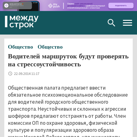
Togg
navig
Общество
Общество
Водителей маршруток будут проверять
на стрессоустойчивость
22.09.2014 11:17
Общественная палата предлагает ввести
обязательное психоэмоциональное обследование
для водителей городского общественного
транспорта. Неустойчивых и склонных к агрессии
шофёров предлагают отстранять от работы. Член
комиссии ОП по охране здоровья, физической
культуре и популяризации здорового образа
жизни Николай Дайхес заявил, что инициативу