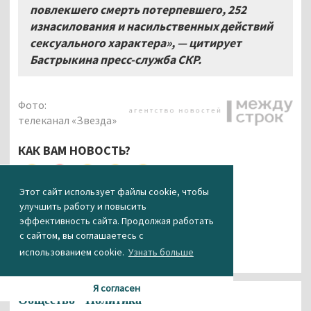
повлекшего смерть потерпевшего, 252
изнасилования и насильственных действий
сексуального характера», — цитирует
Бастрыкина пресс-служба СКР.
Фото:
телеканал «Звезда»
КАК ВАМ НОВОСТЬ?
0
0
0
0
0
Этот сайт использует файлы cookie, чтобы
улучшить работу и повысить
эффективность сайта. Продолжая работать
с сайтом, вы соглашаетесь с
использованием cookie.
Узнать больше
Я согласен
Общество
Политика