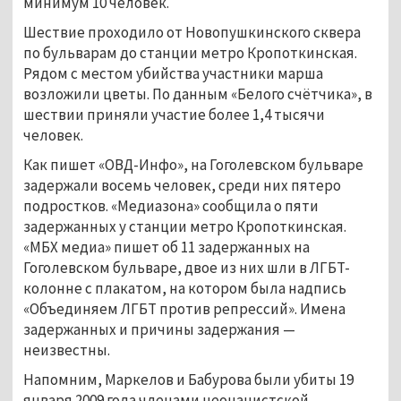
минимум 10 человек.
Шествие проходило от Новопушкинского сквера
по бульварам до станции метро Кропоткинская.
Рядом с местом убийства участники марша
возложили цветы. По данным «Белого счётчика», в
шествии приняли участие более 1,4 тысячи
человек.
Как пишет «ОВД-Инфо», на Гоголевском бульваре
задержали восемь человек, среди них пятеро
подростков. «Медиазона» сообщила о пяти
задержанных у станции метро Кропоткинская.
«МБХ медиа» пишет об 11 задержанных на
Гоголевском бульваре, двое из них шли в ЛГБТ-
колонне с плакатом, на котором была надпись
«Объединяем ЛГБТ против репрессий». Имена
задержанных и причины задержания —
неизвестны.
Напомним, Маркелов и Бабурова были убиты 19
января 2009 года членами неонацистской