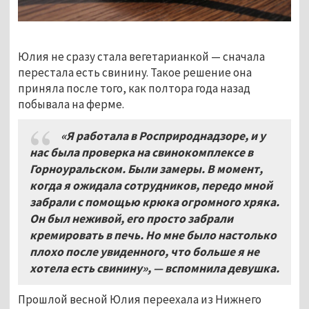
Юлия не сразу стала вегетарианкой — сначала
перестала есть свинину. Такое решение она
приняла после того, как полтора года назад
побывала на ферме.
«Я работала в Росприроднадзоре, и у
нас была проверка на свинокомплексе в
Горноуральском. Были замеры. В момент,
когда я ожидала сотрудников, передо мной
забрали с помощью крюка огромного хряка.
Он был неживой, его просто забрали
кремировать в печь. Но мне было настолько
плохо после увиденного, что больше я не
хотела есть свинину»,
—
вспомнила девушка.
Прошлой весной Юлия переехала из Нижнего