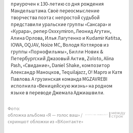
приурочен к 130-летию со дня рождения
Мандельштама. Своё переосмысление
творчества поэта с непростой судьбой
представили уральские группы «Сансара» и
«Курара», репер Oxxxymiron, Леонид Агутин,
Алина Орлова, Илья Лагутенко и Kudamir Katitsa,
IOWA, OQJAV, Noize MC, Володя Котляров из
группы «Порнофильмы», Билли Новик &
Петербургский Джазовый Актив, Zoloto, Alina
Pash, «Свидание», Daniel Shake, композитор
Александр Маноцков, Tequilajazz, О! Марго и Катя
Павлова. А грузинская команда MGZAVREBI
исполнила «Веницейскую жизнь» на родном
языке в переводе Джемала Аджиашвили.
Фото:
обложка альбома «Я — голос ваш» /
скриншот обложки из «ВКонтакте»