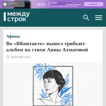
Togg
navig
Афиша
Во «ВКонтакте» вышел трибьют-
альбом на стихи Анны Ахматовой
05.03.2021 15:21