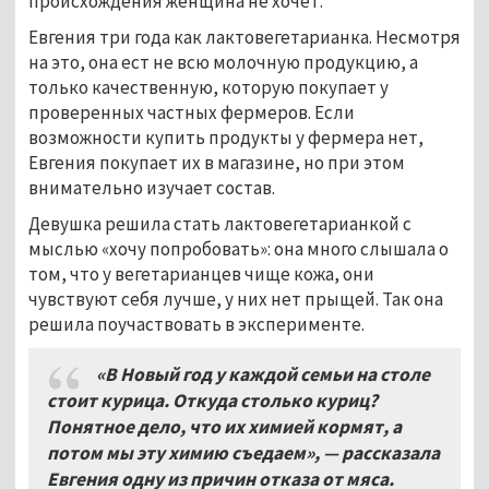
происхождения женщина не хочет.
Евгения три года как лактовегетарианка. Несмотря
на это, она ест не всю молочную продукцию, а
только качественную, которую покупает у
проверенных частных фермеров. Если
возможности купить продукты у фермера нет,
Евгения покупает их в магазине, но при этом
внимательно изучает состав.
Девушка решила стать лактовегетарианкой с
мыслью «хочу попробовать»: она много слышала о
том, что у вегетарианцев чище кожа, они
чувствуют себя лучше, у них нет прыщей. Так она
решила поучаствовать в эксперименте.
«В Новый год у каждой семьи на столе
стоит курица. Откуда столько куриц?
Понятное дело, что их химией кормят, а
потом мы эту химию съедаем»,
—
рассказала
Евгения одну из причин отказа от мяса.