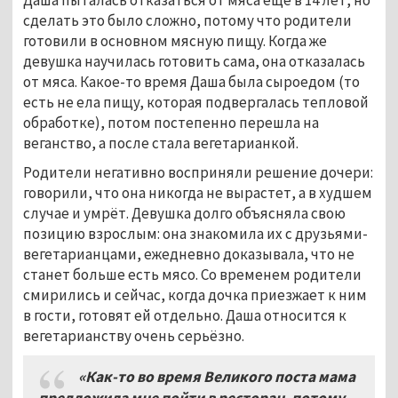
Даша пыталась отказаться от мяса ещё в 14 лет, но
сделать это было сложно, потому что родители
готовили в основном мясную пищу. Когда же
девушка научилась готовить сама, она отказалась
от мяса. Какое-то время Даша была сыроедом (то
есть не ела пищу, которая подвергалась тепловой
обработке), потом постепенно перешла на
веганство, а после стала вегетарианкой.
Родители негативно восприняли решение дочери:
говорили, что она никогда не вырастет, а в худшем
случае и умрёт. Девушка долго объясняла свою
позицию взрослым: она знакомила их с друзьями-
вегетарианцами, ежедневно доказывала, что не
станет больше есть мясо. Со временем родители
смирились и сейчас, когда дочка приезжает к ним
в гости, готовят ей отдельно. Даша относится к
вегетарианству очень серьёзно.
«Как-то во время Великого поста мама