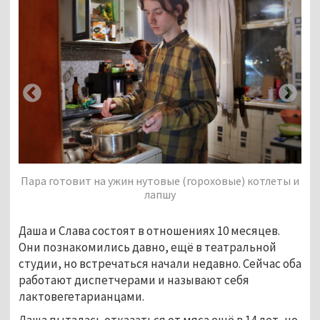
ы и
Пара готовит на ужин нутовые (гороховые) котлеты и
Па
лапшу
Даша и Слава состоят в отношениях 10 месяцев.
Они познакомились давно, ещё в театральной
студии, но встречаться начали недавно. Сейчас оба
работают диспетчерами и называют себя
лактовегетарианцами.