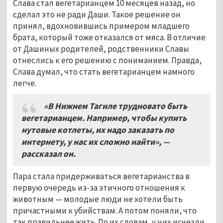
Слава стал вегетарианцем 10 месяцев назад, но
сделал это не ради Даши. Такое решение он
принял, вдохновившись примером младшего
брата, который тоже отказался от мяса. В отличие
от Дашиных родителей, родственники Славы
отнеслись к его решению с пониманием. Правда,
Слава думал, что стать вегетарианцем намного
легче.
«В Нижнем Тагиле трудновато быть
вегетарианцем. Например, чтобы купить
нутовые котлеты, их надо заказать по
интернету, у нас их сложно найти»,
—
рассказал он.
Пара стала придерживаться вегетарианства в
первую очередь из-за этичного отношения к
животным — молодые люди не хотели быть
причастными к убийствам. А потом поняли, что
так правильнее жить. По их словам, у них исчезли