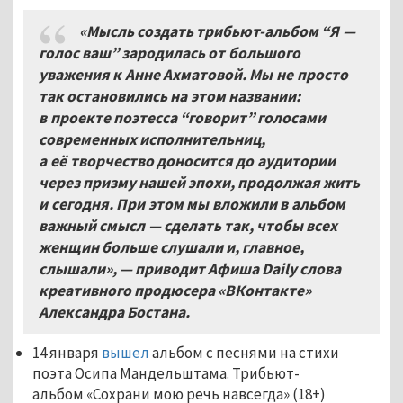
«Мысль создать трибьют-альбом “Я —
голос ваш” зародилась от большого
уважения к Анне Ахматовой. Мы не просто
так остановились на этом названии:
в проекте поэтесса “говорит” голосами
современных исполнительниц,
а её творчество доносится до аудитории
через призму нашей эпохи, продолжая жить
и сегодня. При этом мы вложили в альбом
важный смысл — сделать так, чтобы всех
женщин больше слушали и, главное,
слышали», — приводит Афиша Daily слова
креативного продюсера «ВКонтакте»
Александра Бостана.
14 января
вышел
альбом с песнями на стихи
поэта Осипа Мандельштама. Трибьют-
альбом «Сохрани мою речь навсегда» (18+)