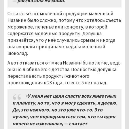
—
рассказала Назанин.
Отказаться от молочной продукции маленькой
Назанин было сложно, потому что хотелось съесть
мороженое, печенье или конфету, в которой
содержатся молочные продукты. Девушка
признаётся, что у неё случались срывы и иногда
она вопреки принципам съедала молочный
шоколад.
А вот отказаться от мяса Назанин было легче, ведь
она не любила его с детства. Полностью девушка
перестала есть продукты животного
происхождения в 23 года, то есть 5 лет назад.
«У меня нет цели спасти всех животных
и планету, но то, что я могу сделать, я делаю.
Да, это немного, но это уже что-то. Это
лучше, чем оправдываться тем, что ты один
ничего не изменишь»,
—
считает