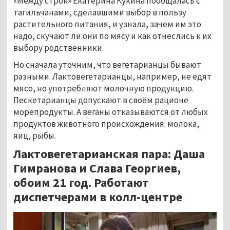
«Между строк» Екатерина Кукина пообщалась с
тагильчанами, сделавшими выбор в пользу
растительного питания, и узнала, зачем им это
надо, скучают ли они по мясу и как отнеслись к их
выбору родственники.
Но сначала уточним, что вегетарианцы бывают
разными. Лактовегетарианцы, например, не едят
мясо, но употребляют молочную продукцию.
Пескетарианцы допускают в своём рационе
морепродукты. А веганы отказываются от любых
продуктов животного происхождения: молока,
яиц, рыбы.
Лактовегетарианская пара: Даша
Гимранова и Слава Георгиев,
обоим 21 год. Работают
диспетчерами в колл-центре