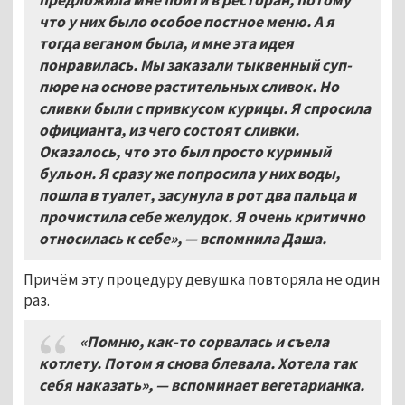
предложила мне пойти в ресторан, потому
что у них было особое постное меню. А я
тогда веганом была, и мне эта идея
понравилась. Мы заказали тыквенный суп-
пюре на основе растительных сливок. Но
сливки были с привкусом курицы. Я спросила
официанта, из чего состоят сливки.
Оказалось, что это был просто куриный
бульон. Я сразу же попросила у них воды,
пошла в туалет, засунула в рот два пальца и
прочистила себе желудок. Я очень критично
относилась к себе»,
—
вспомнила Даша.
Причём эту процедуру девушка повторяла не один
раз.
«Помню, как-то сорвалась и съела
котлету. Потом я снова блевала. Хотела так
себя наказать»,
—
вспоминает вегетарианка.