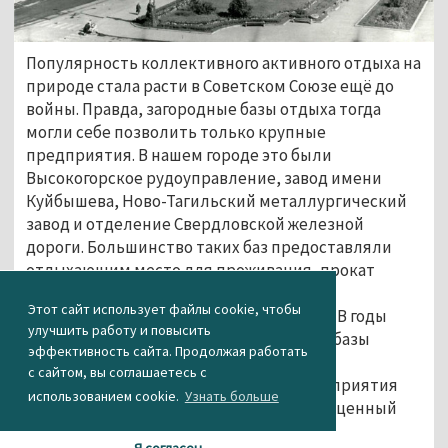
Популярность коллективного активного отдыха на
природе стала расти в Советском Союзе ещё до
войны. Правда, загородные базы отдыха тогда
могли себе позволить только крупные
предприятия. В нашем городе это были
Высокогорское рудоуправление, завод имени
Куйбышева, Ново-Тагильский металлургический
завод и отделение Свердловской железной
дороги. Большинство таких баз предоставляли
отдыхающим место для проживания, прокат
спортинвентаря, душ, баню и, при
Этот сайт использует файлы cookie, чтобы
необходимости, медицинскую помощь. В годы
улучшить работу и повысить
Великой Отечественной войны многие базы
эффективность сайта. Продолжая работать
отдыха перепрофилировали в «ночные
с сайтом, вы соглашаетесь с
профилактории», где работникам предприятия
использованием cookie.
Узнать больше
предлагались ужин, медосмотр и полноценный
сон.