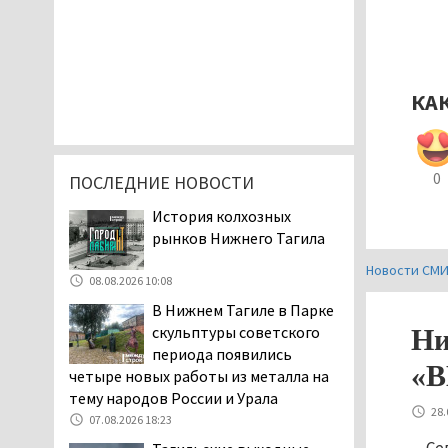
КА
0
ПОСЛЕДНИЕ НОВОСТИ
История колхозных
рынков Нижнего Тагила
Новости СМ
08.08.2026 10:08
В Нижнем Тагиле в Парке
скульптуры советского
Ни
периода появились
«В
четыре новых работы из металла на
тему народов России и Урала
28.
07.08.2026 18:23