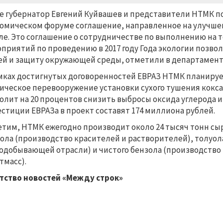
е губернатор Евгений Куйвашев и представители НТМК 
омическом форуме соглашение, направленное на улучше
ле. Это соглашение о сотрудничестве по выполнению на
приятий по проведению в 2017 году Года экологии позвол
й и защиту окружающей среды, отметили в департамент
мках достигнутых договоренностей ЕВРАЗ НТМК планирует
ическое перевооружение установки сухого тушения кокса
олит на 20 процентов снизить выбросы оксида углерода и
стиции ЕВРАЗа в проект составят 174 миллиона рублей.
тим, НТМК ежегодно производит около 24 тысяч тонн сыр
ола (производство красителей и растворителей), толуол
одобывающей отрасли) и чистого бензола (производство
тмасс).
тство новостей «Между строк»