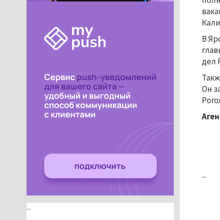
полн
вака
Кали
В Яр
глав
дел 
Такж
Он з
Рого
Аген
...
...