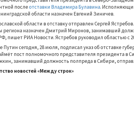
омочного представителя президента в Северо-Западном 
нтной после
отставки Владимира Булавина
. Исполняющи
нинградской области назначен Евгений Зиничев.
ославской области в отставку отправлен Сергей Ястреб
ы региона назначен Дмитрий Миронов, занимавший долж
РФ, пишет РИА Новости. Ястребов руководил областью с 20
е Путин сегодня, 28 июля, подписал указ об отставке губ
аймёт пост полномочного представителя президента в С
жкин, занимавший должность полпреда в Сибири, отправл
тство новостей «Между строк»