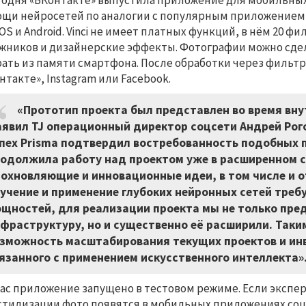
годня «ВКонтакте» выпустила приложение для мобильных
щи нейросетей по аналогии с популярным приложением P
iOS и Android. Vinci не имеет платных функций, в нём 20
жников и дизайнерские эффекты. Фотографии можно сде
ать из памяти смартфона. После обработки через фильтр
нтакте», Instagram или Facebook.
«Прототип проекта был представлен во время вну
явил TJ операционный директор соцсети Андрей Рог
пех Prisma подтвердил востребованность подобных 
одолжила работу над проектом уже в расширенном 
охновляющие и инновационные идеи, в том числе и о
учение и применение глубоких нейронных сетей тре
щностей, для реализации проекта мы не только пре
фраструктуру, но и существенно её расширили. Так
зможность масштабирования текущих проектов и инв
язанного с применением искусственного интеллекта»
ас приложение запущено в тестовом режиме. Если эксп
стилизации фото появятся в мобильных приложениях соц