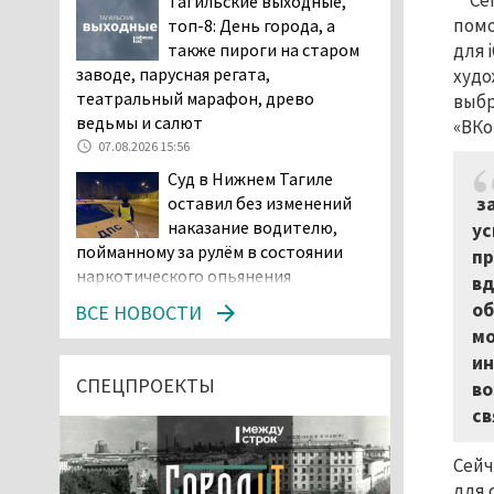
Се
Тагильские выходные,
помо
топ-8: День города, а
для 
также пироги на старом
заводе, парусная регата,
худо
театральный марафон, древо
выбр
ведьмы и салют
«ВКо
07.08.2026 15:56
Суд в Нижнем Тагиле
за
оставил без изменений
наказание водителю,
ус
пойманному за рулём в состоянии
пр
наркотического опьянения
вд
07.08.2026 15:35
об
ВСЕ НОВОСТИ
Пять человек погибли в
мо
ДТП под Екатеринбургом
ин
СПЕЦПРОЕКТЫ
во
07.08.2026 14:24
св
Тагильские спасатели
проникли в квартиру
Сейч
через балкон, чтобы
для 