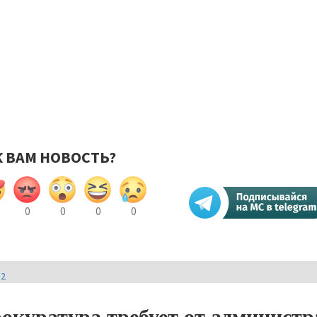
К ВАМ НОВОСТЬ?
0
0
0
0
И2
окуратура требует от админист