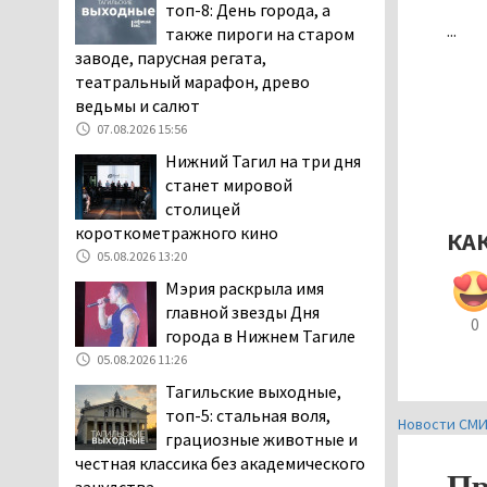
топ-8: День города, а
заявили, что их дочь в палате
...
также пироги на старом
покусала бельевая вошь
заводе, парусная регата,
06.08.2026 13:02
театральный марафон, древо
В Нижнем Тагиле на три
ведьмы и салют
дня запретят
07.08.2026 15:56
электросамокаты
Нижний Тагил на три дня
06.08.2026 11:41
станет мировой
«Я уверен, это бельевая
столицей
вошь». Родители 10-
короткометражного кино
КА
летней девочки
05.08.2026 13:20
пожаловались на кровососущих
Мэрия раскрыла имя
паразитов, которые искусали их
главной звезды Дня
ребёнка в детской больнице
0
города в Нижнем Тагиле
Нижнего Тагила
05.08.2026 11:26
05.08.2026 17:59
Тагильские выходные,
Директора уральского
топ-5: стальная воля,
предприятия по
Новости СМ
грациозные животные и
производству дронов
честная классика без академического
«Упырь» подорвали в автомобиле
Пр