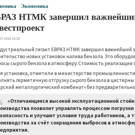
номика
Экономика
РАЗ НТМК завершил важнейший
вестпроект
07.2016 15:53
дустриальный гигант ЕВРАЗ НТМК завершил важнейший 
ительство новых установок налива бензола. Это оборуд
осы сырого бензола в атмосферу. Стоимость реализации 
я установка, отметили в министерстве промышленности 
лнять герметичную отгрузку сырого бензола в цистерны и
рский металлургический комбинат» без предварительно
«Отличающееся высокой эксплуатационной стойк
оизводства позволит управлять процессом погрузки
зопасность и улучшит условия труда работников, а 
оизводства за счёт сокращения выбросов в атмосфер
едприятия.