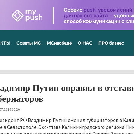
ЕКТЫ
Советы МС
МСнаобеде
О НАС
ПРО бизнес
адимир Путин оправил в отставк
бернаторов
07.2016 16:20
езидент РФ Владимир Путин сменил губернаторов в Калин
е в Севастополе. Экс-глава Калининградского региона Н