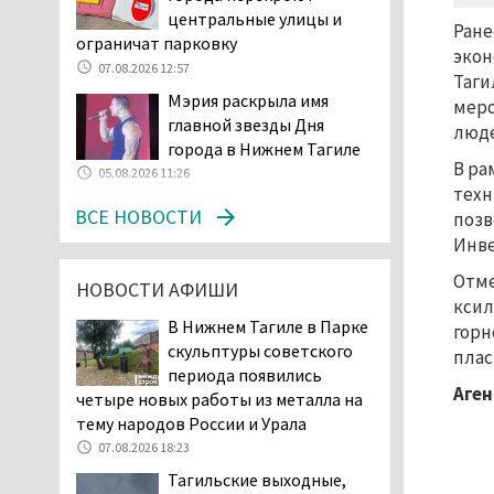
возбудила административное дело в
центральные улицы и
отношении «Водоканала-НТ» из-за
Ране
ограничат парковку
отсутствия холодной воды
экон
07.08.2026 12:57
06.08.2026 15:42
Таги
Мэрия раскрыла имя
меро
Двое детей пострадали
главной звезды Дня
люде
при сходе трамвая с
города в Нижнем Тагиле
рельсов в Нижнем Тагиле
В ра
05.08.2026 11:26
06.08.2026 14:25
техн
Правительство РФ
ВСЕ НОВОСТИ
позв
разрешило производство
Инве
и продажу бензина класса
Отме
«Евро-2», в котором содержание
НОВОСТИ АФИШИ
ксил
серы в 10 раз выше, чем в топливе
В Нижнем Тагиле в Парке
горн
«Евро-5». Это опасно для здоровья и
скульптуры советского
плас
повышает износ автомобиля
периода появились
06.08.2026 13:53
Аген
четыре новых работы из металла на
В Детской городской
тему народов России и Урала
больнице № 3 Нижнего
07.08.2026 18:23
Тагила опровергли
Тагильские выходные,
обвинения родителей, которые