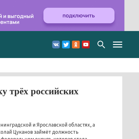
Toggle
navigation
у трёх российских
инградской и Ярославской областях, а
иколай Цуканов займёт должность