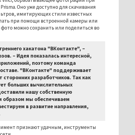
 Vinci, обрабатывающее фотографии при
risma. Оно уже доступно для скачивания
 фильтров, имитирующих стили известных
лать при помощи встроенной камеры или
 фото можно сохранить или поделиться во
треннего хакатона "ВКонтакте",
–
озов.
–
Идея показалась интересной,
приложений, поэтому команда
составе. "ВКонтакте" поддерживает
т сторонних разработчиков. Так как
бует больших вычислительных
доставили нашу собственную
им образом мы обеспечиваем
естируем в развитие направления,
.
еримент признают удачным, инструменты
сети.