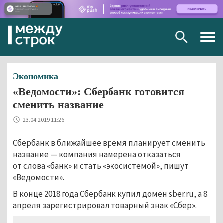
Togg
navig
Экономика
«Ведомости»: Сбербанк готовится
сменить название
23.04.2019 11:26
Сбербанк в ближайшее время планирует сменить
название — компания намерена отказаться
от слова «банк» и стать «экосистемой», пишут
«Ведомости».
В конце 2018 года Сбербанк купил домен sber.ru, а 8
апреля зарегистрировал товарный знак «Сбер».