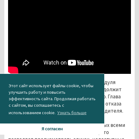
По словам Маска, любая часть нового модуля
Этот сайт использует файлы cookie, чтобы
может отказать, но электромобиль продолжит
улучшить работу и повысить
ехать благодаря полному дублированию. Глава
эффективность сайта. Продолжая работать
Tesla пояснил, что вероятность полного отказа
с сайтом, вы соглашаетесь с
системы ниже сердечного приступа у водителя.
использованием cookie.
Узнать больше
Система работает на основе данных о 70
миллиардах километров пути, собранных всеми
Я согласен
автомобилями Tesla. По словам Маска, это