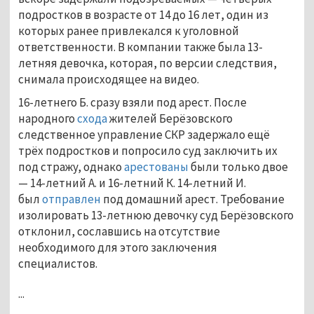
подростков в возрасте от 14 до 16 лет, один из
которых ранее привлекался к уголовной
ответственности. В компании также была 13-
летняя девочка, которая, по версии следствия,
снимала происходящее на видео.
16-летнего Б. сразу взяли под арест. После
народного
схода
жителей Берёзовского
следственное управление СКР задержало ещё
трёх подростков и попросило суд заключить их
под стражу, однако
арестованы
были только двое
— 14-летний А. и 16-летний К. 14-летний И.
был
отправлен
под домашний арест. Требование
изолировать 13-летнюю девочку суд Берёзовского
отклонил, сославшись на отсутствие
необходимого для этого заключения
специалистов.
...