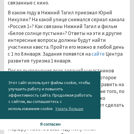
связанные с кино.
В каком году в Нижний Тагил приезжал Юрий
Никулин? На какой улице снимался сериал канала
«Россия 1»? Как связаны Нижний Тагил и фильм
«Белое солнце пустыни»? Ответы на эти и другие
интересные вопросы должны будут найти
участники квеста. Пройти его можно в любой день
с 1 по 8 января. Задания появятся на
сайте
Центра
развития туризма 1 января.
После выполнения всех заданий у участников
получится ключевое словосочетание, которое
Этот сайт использует файлы cookie, чтобы
станет разгадкой «тайны». Его нужно отправить на
улучшить работу и повысить
электронную почту организаторов. Кроме того, по
эффективность сайта. Продолжая работать
пути «детективам» встретится несколько
с сайтом, вы соглашаетесь с
городских скульптур, с ними нужно будет сделать
использованием cookie.
Узнать больше
селфи и направить вместе с ключевым
словосочетанием.
Я согласен
Маршрут квеста в 2020 году получился