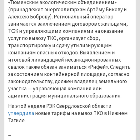
«Тюменским экологическим объединением»
(принадлежит энергоолигархам Артёму Бикову и
Алексею Боброву). Региональный оператор
занимается заключением договоров с жильцами,
ТСЖ и управляющими компаниями на оказание
услуг по вывозу ТКО, организует сбор,
транспортировку и сдачу утилизирующим
компаниям опасных отходов. Выявлением и
итоговой ликвидацией несанкционированных
свалок также обязан заниматься «Рифей». Следить
за состоянием контейнерной площадки, согласно
законодательству, должен владелец земельного
участка — управляющая компания или
администрация муниципального образования.
На этой неделе РЭК Свердловской области
утвердила
новые тарифы на вывоз ТКО в Нижнем
Тагиле.
...