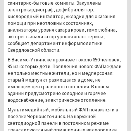
санитарно-бытовые комнаты. Закуплены
электрокардиограф, дефибриллятор,
кислородный ингалятор, укладки для оказания
помощи при неотложных состояниях,
анализаторы уровня сахара крови, гемоглобина,
экспресс-анализатор уровня холестерина,
сообщает департамент информполитики
Свердловской области.
В Висимо-Уткинске проживает около 650 человек,
95 из которых дети. Появления нового ФАПа ждали
не только местные жители, но и медперсонал:
старый медпункт размещался в доме, не
имеющем центрального отопления. В новом
здании предусмотрено холодное и горячее
водоснабжение, электрическое отопление.
Мультимедийный, мобильный ФАП появился и в
посёлке Черноисточинск. На наружной
светодиодной панели в постоянном режиме
транслируются информационные видеоролики,