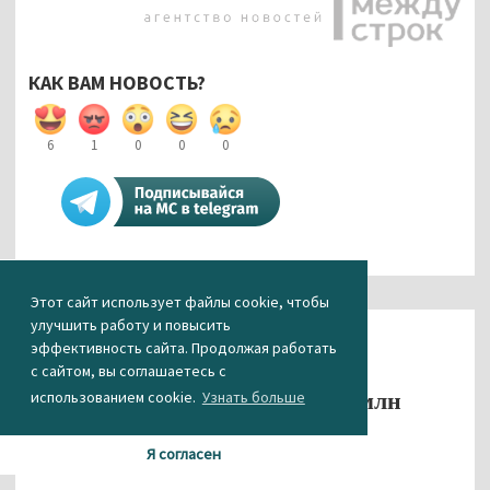
КАК ВАМ НОВОСТЬ?
6
1
0
0
0
Новости СМИ2
Этот сайт использует файлы cookie, чтобы
улучшить работу и повысить
Происшествия
эффективность сайта. Продолжая работать
В Нижнем Тагиле строитель,
с сайтом, вы соглашаетесь с
использованием cookie.
Узнать больше
обманувший заказчиков на 6 млн
рублей, пойдёт под суд
Я согласен
23.05.2022 14:41