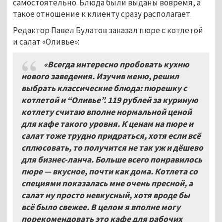
самостоятельно. Блюда были выданы вовремя, а
такое отношение к клиенту сразу располагает.
Редактор Павел Булатов заказал пюре с котлетой
и салат «Оливье»:
«Всегда интересно пробовать кухню
нового заведения. Изучив меню, решил
выбрать классические блюда: пюрешку с
котлетой и “Оливье”. 119 рублей за куриную
котлету считаю вполне нормальной ценой
для кафе такого уровня. К ценам на пюре и
салат тоже трудно придраться, хотя если всё
сплюсовать, то получится не так уж и дёшево
для бизнес-ланча. Больше всего понравилось
пюре — вкусное, почти как дома. Котлета со
специями показалась мне очень пресной, а
салат ну просто невкусный, хотя вроде бы
всё было свежее. В целом я вполне могу
порекомендовать это кафе для рабочих