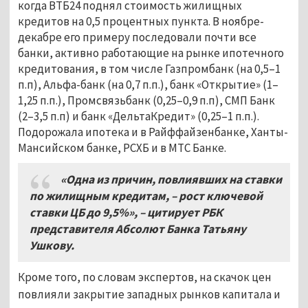
когда ВТБ24 поднял стоимость жилищных
кредитов на 0,5 процентных пункта. В ноябре-
декабре его примеру последовали почти все
банки, активно работающие на рынке ипотечного
кредитования, в том числе Газпромбанк (на 0,5–1
п.п), Альфа-банк (на 0,7 п.п.), банк «Открытие» (1–
1,25 п.п.), Промсвязьбанк (0,25–0,9 п.п), СМП Банк
(2–3,5 п.п) и банк «ДельтаКредит» (0,25–1 п.п.).
Подорожала ипотека и в Райффайзенбанке, Ханты-
Мансийском банке, РСХБ и в МТС Банке.
«Одна из причин, повлиявших на ставки
по жилищным кредитам, – рост ключевой
ставки ЦБ до 9,5%», – цитирует РБК
представителя Абсолют Банка Татьяну
Ушкову.
Кроме того, по словам экспертов, на скачок цен
повлияли закрытие западных рынков капитала и