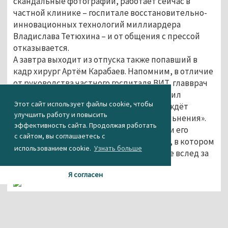
скандальные фотографии, работает сейчас в
частной клинике – госпитале восстановительно-
инновационных технологий миллиардера
Владислава Тетюхина – и от общения с прессой
отказывается.
А завтра выходит из отпуска также попавший в
кадр хирург Артём Карабаев. Напомним, в отличие
от руководства частного госпиталя ВИТ, главврач
«Демидовской» Сергей Овсянников заявил
Этот сайт использует файлы cookie, чтобы
«Комсомольской правде», что хирурга «ждёт
улучшить работу и повысить
дисциплинарное взыскание в виде увольнения».
эффективность сайта. Продолжая работать
На защиту молодого специалиста встали его
с сайтом, вы соглашаетесь с
коллеги, написавшие главврачу письмо, в котором
использованием cookie.
Узнать больше
заявили, что готовы написать заявление вслед за
Карабаевым в случае его увольнения.
Я согласен
После ультиматума 42-х сотрудников
«Демидовской больницы» руководители
регионального здравоохранения пошли на