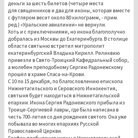
деньги за шесть билетов (четыре места
для священников и два для иконы, которая вместе
с футляром весит около 80 килограмм, - прим.
ред.) «Уральские авиалинии» не вернули.
Хоть и с приключениями, но икона благополучно
добралась из Москвы до Екатеринбурга. В столице
области святыню встретил митрополит
екатеринбургский Владыка Кирилл. Реликвию
привезли в Свято-Троицкий Кафедральный собор,
а молебен преподобному Сергию Радонежскому
прошёл в храме Спаса-на-Крови.
С 10 по 15 декабря, по благословлению епископа
Нижнетагильского и Серовского Иннокентия,
святыня будет находиться в Нижнетагильской
епархии. Икона Сергия Радонежского прибыла из
Троице-Сергиевой лавры, где была написана в
честь 700-летия со дня рождения святого. Она уже
побывала во многих епархиях Русской
Православной Церкви.
График пребывания иконы в Нижнетагильской