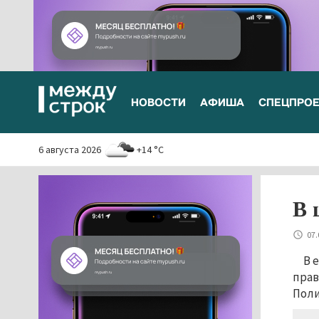
НОВОСТИ
АФИША
СПЕЦПРО
6 августа 2026
+14 °C
В 
07.
В 
прав
Поли