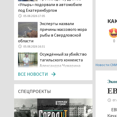
«Упырь» подорвали в автомобиле
под Екатеринбургом
05.08.2026 17:05
КА
Эксперты назвали
причины массового мора
рыбы в Свердловской
области
0
05.08.2026 16:31
Осуждённый за убийство
тагильского хоккеиста
Новости СМ
Александра Чумарина
Самат Хазипов в очередной раз
ВСЕ НОВОСТИ
попал на скамью подсудимых
Эко
05.08.2026 15:28
ЕВ
Уральского депутата
СПЕЦПРОЕКТЫ
Госдумы Ильтякова,
07.
назвавшего незамужних
женщин неполноценными людьми, а
ЕВ
неженатых мужчин — инвалидами,
Качк