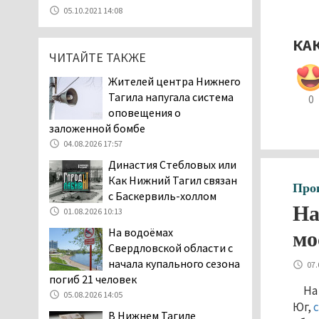
05.08.2026 11:10
05.10.2021 14:08
Во втором квартале
текущего года
КА
ЧИТАЙТЕ ТАКЖЕ
мошенники украли у
клиентов российских банков 7,4 млрд
Жителей центра Нижнего
рублей
Тагила напугала система
0
05.08.2026 10:58
оповещения о
Жителей центра Нижнего
заложенной бомбе
Тагила напугала система
04.08.2026 17:57
оповещения о
Династия Стебловых или
заложенной бомбе
Как Нижний Тагил связан
Про
04.08.2026 17:57
с Баскервиль-холлом
«Выезжать на круговое
На
01.08.2026 10:13
движение здесь очень
На водоёмах
мо
опасно: машин, которые
Свердловской области с
надо пропускать, почти не видно».
начала купального сезона
07.
Тагильчане пожаловались на плохой
погиб 21 человек
обзор из-за высокой травы у дороги
На
05.08.2026 14:05
на перекрёстке улиц Серова и
Юг,
В Нижнем Тагиле
Первомайской