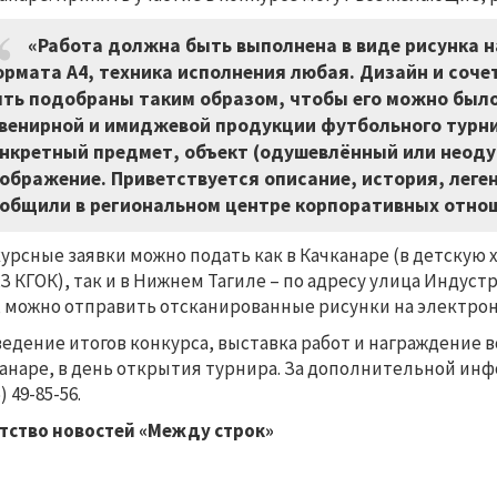
«Работа должна быть выполнена в виде рисунка н
рмата А4, техника исполнения любая. Дизайн и соч
ть подобраны таким образом, чтобы его можно было
венирной и имиджевой продукции футбольного турн
нкретный предмет, объект (одушевлённый или неоду
ображение. Приветствуется описание, история, леге
общили в региональном центре корпоративных отнош
урсные заявки можно подать как в Качканаре (в детскую
З КГОК), так и в Нижнем Тагиле – по адресу улица Индустри
, можно отправить отсканированные рисунки на электронн
едение итогов конкурса, выставка работ и награждение вс
анаре, в день открытия турнира. За дополнительной ин
) 49-85-56.
тство новостей «Между строк»