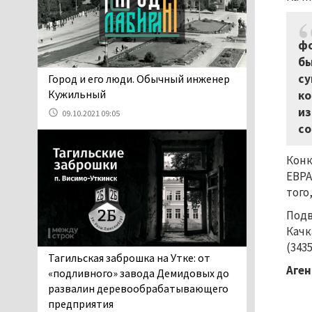
проверит прокуратура (ВИДЕО)
05.08.2026 14:40
На водоёмах
фо
Свердловской области с
бы
начала купального сезона
су
​​​​​​​Город и его люди. Обычный инженер
погиб 21 человек
Кужильный
ко
05.08.2026 14:05
из
09.10.2021 09:05
Нижний Тагил на три дня
со
станет мировой
столицей
Конк
короткометражного кино
ЕВРА
05.08.2026 13:20
того
Мэрия раскрыла имя
Подв
главной звезды Дня
Качк
города в Нижнем Тагиле
(3435
05.08.2026 11:26
Тагильская заброшка на Утке: от
Аген
В Нижнем Тагиле
«подливного» завода Демидовых до
разыскивают 45-летнего
развалин деревообрабатывающего
Виталия Говорухина
предприятия