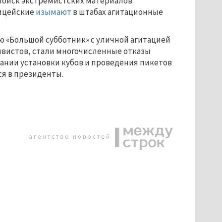
 поиск экстремистских материалов
лицейские
изымают
в штабах агитационные
ю «Большой субботник» с уличной агитацией
тивистов, стали многочисленные отказы
ании установки кубов и проведения пикетов
ся в президенты.