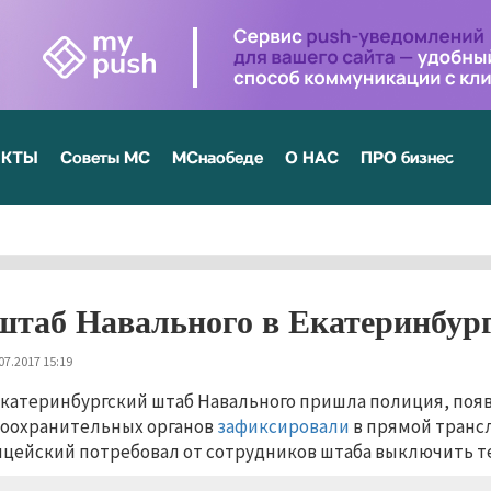
ЕКТЫ
Советы МС
МСнаобеде
О НАС
ПРО бизнес
штаб Навального в Екатеринбур
07.2017 15:19
екатеринбургский штаб Навального пришла полиция, по
оохранительных органов
зафиксировали
в прямой трансл
цейский потребовал от сотрудников штаба выключить т