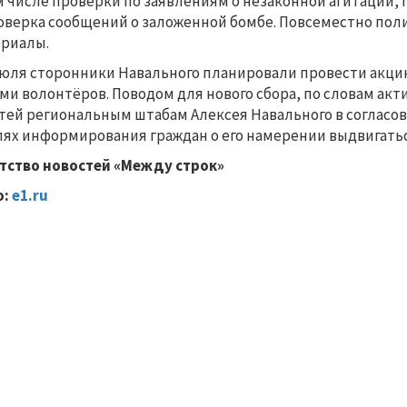
м числе проверки по заявлениям о незаконной агитации,
оверка сообщений о заложенной бомбе. Повсеместно по
риалы.
июля сторонники Навального планировали провести акци
ми волонтёров. Поводом для нового сбора, по словам ак
тей региональным штабам Алексея Навального в согласов
лях информирования граждан о его намерении выдвигать
тство новостей «Между строк»
о:
e1.ru