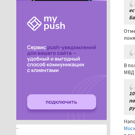
ес
Ба
Отме
пон
В по
МВД 
10
по
ру
Напо
...
Мос