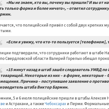
«Мы не знаем, кто вы, почему вы пришли? И вы от н
ть только форма и более ничего», – ответил сотрудни
рмин.
чается, что полицейский привёл с собой двух крепких 
ятыми.
«Если я увижу, что кто-то пользуется [телефоном], 
лиции подтвердили, что сотрудники работают в штабе На
по Свердловской области Валерий Горелых обещал прок
«15 минут назад в штаб зашёл следователь УМВД по 
 товарищей. Некоторые из них – в форме, некоторые – 
мещения. Причина – поступившее заявление о противо
ководитель штаба Виктор Бармин.
мним, 5 и 6 июля полицейские пришли в штабы Алексея Н
кве
и Астрахани, а также
Чебоксарах
и Перми. Формальные