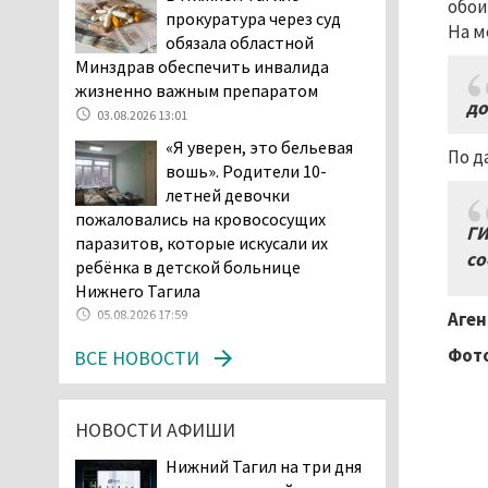
обои
прокуратура через суд
04.08.2026 16:53
На м
обязала областной
Отлавливать собак в
Минздрав обеспечить инвалида
Нижнем Тагиле будут
жизненно важным препаратом
«дорожники»
до
03.08.2026 13:01
04.08.2026 15:26
«Я уверен, это бельевая
По д
На фоне острой нехватки
вошь». Родители 10-
полицейских в Нижнем
летней девочки
Тагиле растёт
пожаловались на кровососущих
подростковая преступность
ГИ
паразитов, которые искусали их
04.08.2026 14:58
со
ребёнка в детской больнице
Нижний Тагил — лидер по
Нижнего Тагила
выявленным нарушениям
05.08.2026 17:59
Аген
при утилизации
Фото
ВСЕ НОВОСТИ
строительного мусора
04.08.2026 13:45
Как достать соседа-
НОВОСТИ АФИШИ
полицейского. В Нижнем
Тагиле жильцы частного
Нижний Тагил на три дня
...
сектора ведут между собой