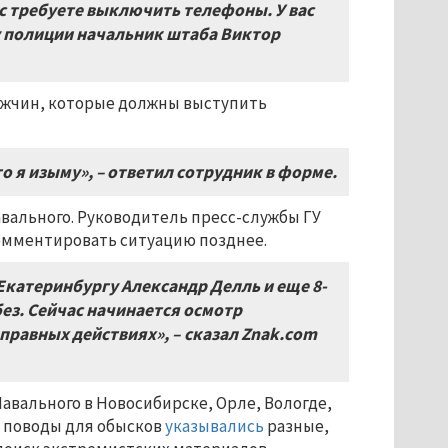
ас требуете выключить телефоны. У вас
ку полиции начальник штаба Виктор
мужчин, которые должны выступить
то я изыму», – ответил сотрудник в форме.
вального. Руководитель пресс-службы ГУ
омментировать ситуацию позднее.
Екатеринбургу Александр Делль и еще 8-
без. Сейчас начинается осмотр
правных действиях», – сказал
Znak
.
com
авального в Новосибирске, Орле, Вологде,
 поводы для обысков
указывались
разные,