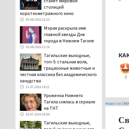
станет мировой
затяжную, бессмысленную и
столицей
беспощадную «психологическую
короткометражного кино
войну»
05.08.2026 13:20
04.08.2026 12:30
Мэрия раскрыла имя
В Нижнем Тагиле после
главной звезды Дня
вмешательства
города в Нижнем Тагиле
прокуратуры четыре
05.08.2026 11:26
многоквартирных дома признаны
КА
Тагильские выходные,
аварийными и подлежащими сносу
топ-5: стальная воля,
04.08.2026 12:19
грациозные животные и
В России хотят ввести
честная классика без академического
0
обязательное
занудства
уведомление водителей
31.07.2026 18:22
об эвакуации автомобиля через
Уроженка Нижнего
портал «Госуслуги»
Тагила снялась в сериале
Новости СМ
04.08.2026 12:17
на ТНТ
Тагильские коммунисты
30.07.2026 18:09
Св
выдвинули своих
Тагильские выходные,
кандидатов на выборах в