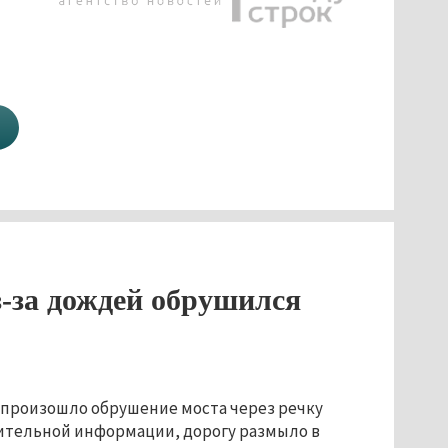
з-за дождей обрушился
 произошло обрушение моста через речку
рительной информации, дорогу размыло в