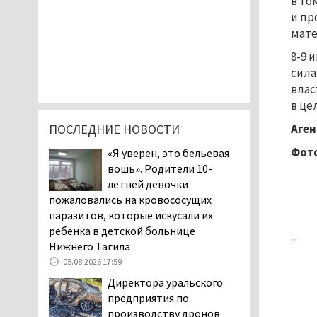
в то
и пр
мате
8-9 
сила
влас
в це
ПОСЛЕДНИЕ НОВОСТИ
Аген
Фот
«Я уверен, это бельевая
вошь». Родители 10-
летней девочки
пожаловались на кровососущих
паразитов, которые искусали их
ребёнка в детской больнице
...
Нижнего Тагила
05.08.2026 17:59
Директора уральского
предприятия по
производству дронов