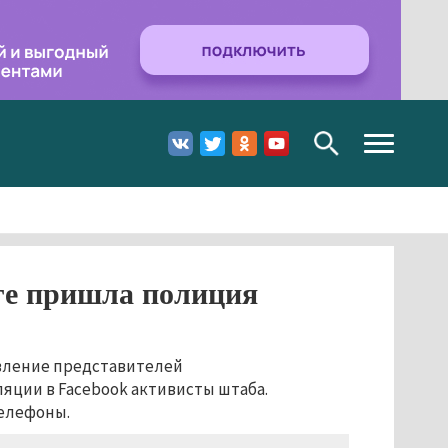
Toggle
navigation
ге пришла полиция
явление представителей
яции в Facebook активисты штаба.
елефоны.