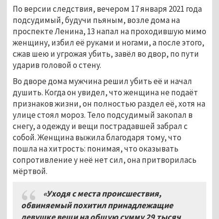
По версии следствия, вечером 17 января 2021 года
подсудимый, будучи пьяным, возле дома на
проспекте Ленина, 13 напал на проходившую мимо
женщину, избил её руками и ногами, а после этого,
сжав шею и угрожая убить, завёл во двор, по пути
ударив головой о стену.
Во дворе дома мужчина решил убить её и начал
душить. Когда он увидел, что женщина не подаёт
признаков жизни, он полностью раздел её, хотя на
улице стоял мороз. Тело подсудимый закопал в
снегу, а одежду и вещи пострадавшей забрал с
собой. Женщина выжила благодаря тому, что
пошла на хитрость: понимая, что оказывать
сопротивление у неё нет сил, она притворилась
мёртвой.
«Уходя с места происшествия,
обвиняемый похитил принадлежащие
девушке вещи на общую сумму 29
тысяч