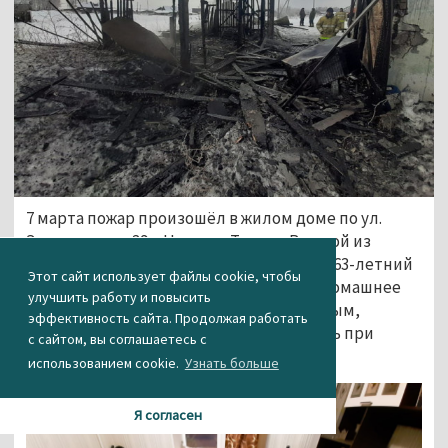
7 марта пожар произошёл в жилом доме по ул.
Энтузиастов, 39 в Нижнем Тагиле. В одной из
комнат коммунальной квартиры погиб 63-летний
Этот сайт использует файлы cookie, чтобы
мужчина. На площади 2 кв. м обгорело домашнее
улучшить работу и повысить
имущество. По предварительным данным,
эффективность сайта. Продолжая работать
причиной пожара стала неосторожность при
с сайтом, вы соглашаетесь с
курении самого погибшего.
использованием cookie.
Узнать больше
Я согласен