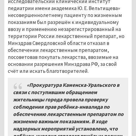
исследовательский клинический институт
педиатрии имени академика Ю. Е. Вельтищева»
несовершеннолетнему пациенту по жизненным
показаниям был разрешён к индивидуальному
ввозу и применению незарегистрированный на
территории России лекарственный препарат, но
Минздрав Свердловской области отказал в
обеспечении лекарственным препаратом,
посоветовав покупать лекарства, ввозимые на
основании разрешения Минздрава РФ, за свой
счёт или искать благотворителей.
«Прокуратура Каменска-Уральского в
связи с поступившим обращением
жительницы города провела проверку
соблюдения прав ребёнка-инвалида по
обеспечению лекарственным препаратом по
жизненно важным показаниям. В ходе
надзорных мероприятий установлено, что
ребёнок-инвалид страдает тяжёлым редким