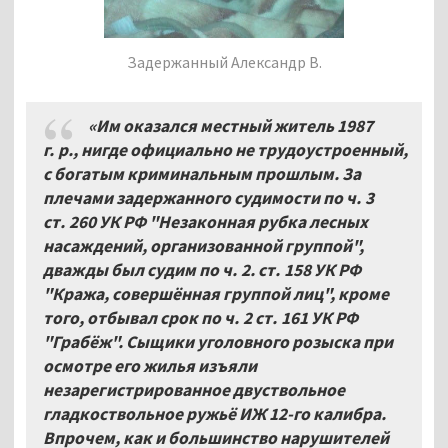
Задержанный Александр В.
«Им оказался местный житель 1987
г.
р., нигде официально не трудоустроенный,
с богатым криминальным прошлым. За
плечами задержанного судимости по ч.
3
ст.
260 УК РФ "Незаконная рубка лесных
насаждений, организованной группой",
дважды был судим по ч.
2. ст.
158 УК РФ
"Кража, совершённая группой лиц", кроме
того, отбывал срок по ч.
2 ст.
161 УК РФ
"Грабёж". Сыщики уголовного розыска при
осмотре его жилья изъяли
незарегистрированное двуствольное
гладкоствольное ружьё ИЖ 12-го калибра.
Впрочем, как и большинство нарушителей