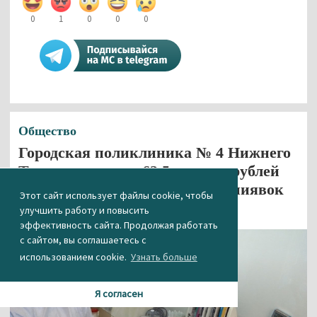
0
1
0
0
0
Общество
Городская поликлиника № 4 Нижнего
Тагила потратит 62,5 тысячи рублей
на покупку 500 медицинских пиявок
Этот сайт использует файлы cookie, чтобы
улучшить работу и повысить
22.04.2022 14:02
эффективность сайта. Продолжая работать
с сайтом, вы соглашаетесь с
использованием cookie.
Узнать больше
Я согласен