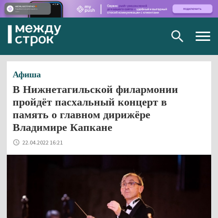
Togg
navig
Афиша
В Нижнетагильской филармонии
пройдёт пасхальный концерт в
память о главном дирижёре
Владимире Капкане
22.04.2022 16:21