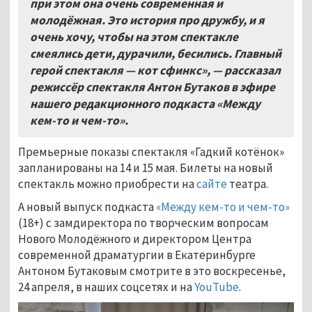
при этом она очень современная и
молодёжная. Это история про дружбу, и я
очень хочу, чтобы на этом спектакле
смеялись дети, дурачили, бесились. Главный
герой спектакля — кот сфинкс», — рассказал
режиссёр спектакля Антон Бутаков в эфире
нашего редакционного подкаста «Между
кем-то и чем-то».
Премьерные показы спектакля «Гадкий котёнок»
запланированы на 14 и 15 мая. Билеты на новый
спектакль можно приобрести на
сайте
театра.
А новый выпуск подкаста
«Между кем-то и чем-то»
(18+) с замдиректора по творческим вопросам
Нового Молодёжного и директором Центра
современной драматургии в Екатеринбурге
Антоном Бутаковым смотрите в это воскресенье,
24 апреля, в наших соцсетях и на
YouTube
.