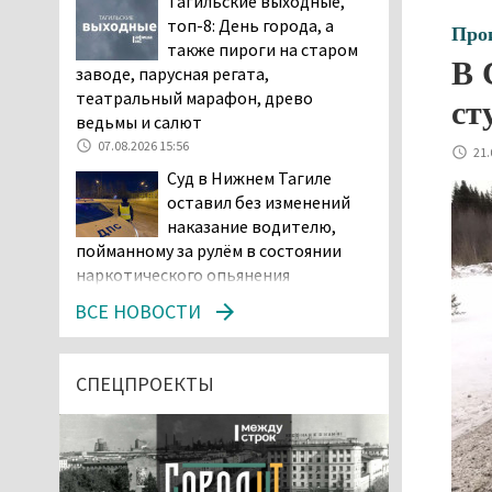
Тагильские выходные,
топ-8: День города, а
Про
также пироги на старом
В 
заводе, парусная регата,
театральный марафон, древо
ст
ведьмы и салют
07.08.2026 15:56
21.
Суд в Нижнем Тагиле
оставил без изменений
наказание водителю,
пойманному за рулём в состоянии
наркотического опьянения
07.08.2026 15:35
ВСЕ НОВОСТИ
Пять человек погибли в
ДТП под Екатеринбургом
СПЕЦПРОЕКТЫ
07.08.2026 14:24
Тагильские спасатели
проникли в квартиру
через балкон, чтобы