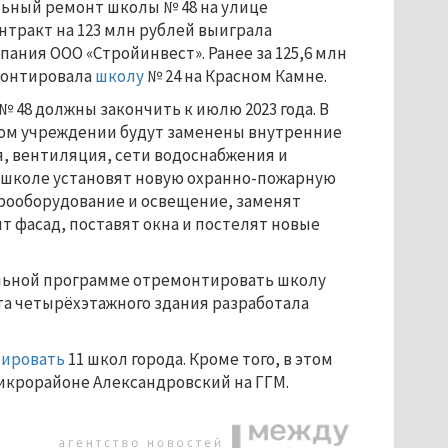
льный ремонт школы № 48 на улице
онтракт на 123 млн рублей выиграла
пания ООО «Стройинвест». Ранее за 125,6 млн
монтировала
школу
№ 24 на Красном Камне.
 48 должны закончить к июлю 2023 года. В
ом учреждении будут заменены внутренние
, вентиляция, сети водоснабжения и
В школе установят новую охранно-пожарную
трооборудование и освещение, заменят
т фасад, поставят окна и постелят новые
ральной программе отремонтировать школу
та четырёхэтажного здания разработала
ировать
11 школ города. Кроме того, в этом
 микрорайоне Александровский на ГГМ.