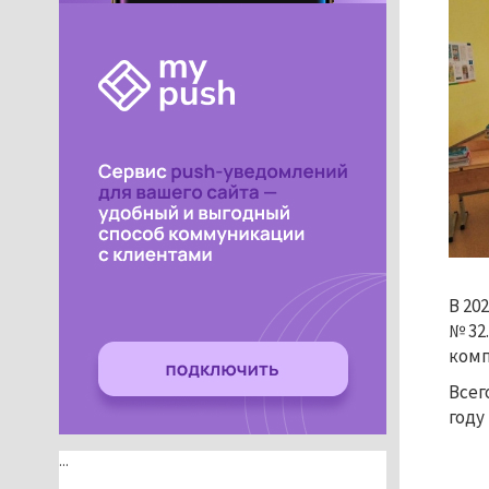
В 20
№ 32
комп
Всег
году
...