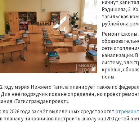
начнут капита
Радищева, 3. К
тагильская ком
рублей она ре
Ремонт школы №
образовательн
сети отопления
канализации. 
систему, элек
кровлю, обновя
полы.
22 году мэрия Нижнего Тагила планирует также по феде
. Для неё подрядчик пока не определён, но проект ремон
ания «Тагилгражданпроект».
о до 2026 года за счёт выделенных средств хотят
отремонт
 в планах у чиновников построить школу на 1200 детей в