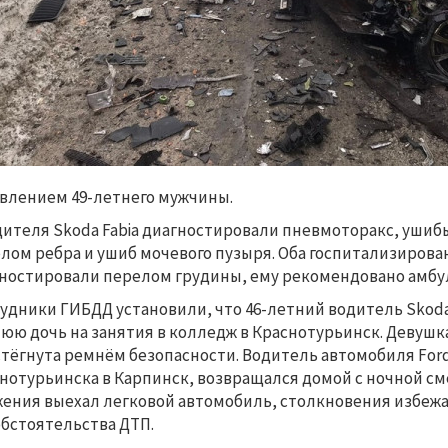
влением 49-летнего мужчины.
дителя Skoda Fabia диагностировали пневмоторакс, ушибы
лом ребра и ушиб мочевого пузыря. Оба госпитализирован
ностировали перелом грудины, ему рекомендовано амбу
удники ГИБДД установили, что 46-летний водитель Skoda
юю дочь на занятия в колледж в Краснотурьинск. Девушк
тёгнута ремнём безопасности. Водитель автомобиля Ford 
нотурьинска в Карпинск, возвращался домой с ночной см
ения выехал легковой автомобиль, столкновения избежа
обстоятельства ДТП.