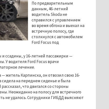
По предварительным
данным, 46-летний
водитель Skoda не
справился с управлением
во время обгона и выехал на
встречную полосу, где
столкнулся с автомобилем
Ford Focus под
 и ссадины, у 16-летней пассажирки —
ы. У водителя Ford Focus врачи
латорное лечение.
 — житель Карпинска, он отвозил свою 16-
а сидела на переднем сиденье и была
рассказал, что двигался со стороны
ены. Неожиданно на полосу для встречного
ть не удалось. Сотрудники ГИБДД выясняют