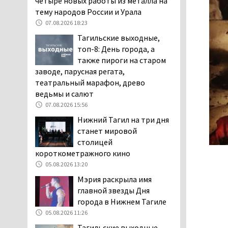
четыре новых работы из металла на
заявили, что их дочь в палате
тему народов России и Урала
покусала бельевая вошь
07.08.2026 18:23
06.08.2026 13:02
Тагильские выходные,
В Нижнем Тагиле на три
топ-8: День города, а
дня запретят
также пироги на старом
электросамокаты
заводе, парусная регата,
06.08.2026 11:41
театральный марафон, древо
ведьмы и салют
«Я уверен, это бельевая
вошь». Родители 10-
07.08.2026 15:56
летней девочки
Нижний Тагил на три дня
пожаловались на кровососущих
станет мировой
паразитов, которые искусали их
столицей
ребёнка в детской больнице
короткометражного кино
Нижнего Тагила
05.08.2026 13:20
05.08.2026 17:59
Мэрия раскрыла имя
Директора уральского
главной звезды Дня
предприятия по
города в Нижнем Тагиле
производству дронов
05.08.2026 11:26
«Упырь» подорвали в автомобиле
Тагильские выходные,