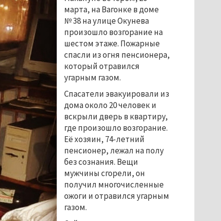
марта, на Вагонке в доме
№ 38 на улице Окунева
произошло возгорание на
шестом этаже. Пожарные
спасли из огня пенсионера,
который отравился
угарным газом.
Спасатели эвакуировали из
дома около 20 человек и
вскрыли дверь в квартиру,
где произошло возгорание.
Её хозяин, 74-летний
пенсионер, лежал на полу
без сознания. Вещи
мужчины сгорели, он
получил многочисленные
ожоги и отравился угарным
газом.