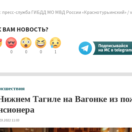
: пресс-служба ГИБДД МО МВД России «Краснотурьинский» / 
К ВАМ НОВОСТЬ?
0
0
0
1
исшествия
Нижнем Тагиле на Вагонке из по
нсионера
03.2022 11:03