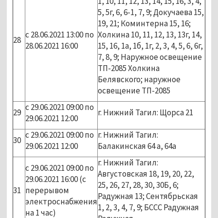
1, 10, 11, 12, 13, 14, 15, 16, 3, 4,
5, 5г, 6, 6-1, 7, 9; Докучаева 15,
19, 21; Коминтерна 15, 16;
с 28.06.2021 13:00 по
Холкина 10, 11, 12, 13, 13г, 14,
28
28.06.2021 16:00
15, 16, 1а, 1б, 1г, 2, 3, 4, 5, 6, 6г,
7, 8, 9; Наружное освещение
ТП-2085 Холкина
Белявского; наружное
освещение ТП-2085
с 29.06.2021 09:00 по
29
г. Нижний Тагил: Щорса 21
29.06.2021 12:00
с 29.06.2021 09:00 по
г. Нижний Тагил:
30
29.06.2021 12:00
Балакинская 64 а, 64а
г. Нижний Тагил:
с 29.06.2021 09:00 по
Августовская 18, 19, 20, 22,
29.06.2021 16:00 (с
25, 26, 27, 28, 30, 30Б, 6;
31
перерывом
Радужная 13; Сентябрьская
электроснабжения
1, 2, 3, 4, 7, 9; БССС Радужная
на 1 час)