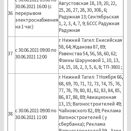
Августовская 18, 19, 20, 22,
30.06.2021 16:00 (с
25, 26, 27, 28, 30, 30Б, 6;
36
перерывом
Радужная 13; Сентябрьская
электроснабжения
1, 2, 3, 4, 7, 9; БССС Радужная
на 1 час)
Радужная
г. Нижний Тагил: Енисейская
58, 64; Жданова 87, 89;
с 30.06.2021 09:00 по
37
Равенства 54, 56, 58, 60, 62;
30.06.2021 12:00
Фаины Шаруновой 1, 10, 13,
14, 15, 18, 2, 3, 5, 6, 8; ТП-3801 ;
г. Нижний Тагил: 7 Ноября 66,
68, 69, 70, 71, 72, 73, 74, 75, 76,
77, 78, 79, 80, 81, 82, 83, 84, 85,
86, 87, 88, 89; Авиационная
13, 15; Вагоностроителей 49;
с 30.06.2021 09:00 по
Чайковского 82, 89; Реклама
38
30.06.2021 11:00
Вагоностроителей ( у
сбербанка); Реклама
Вагоностроителей 59 - Зари