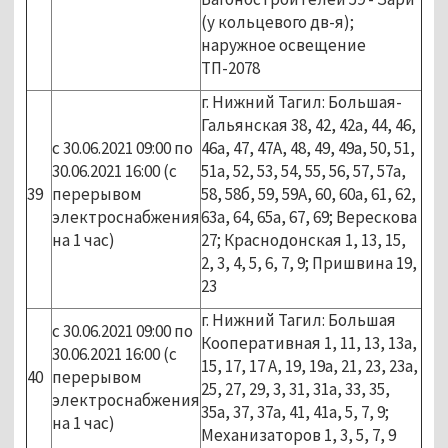
(у кольцевого дв-я);
наружное освещение
ТП-2078
г. Нижний Тагил: Большая-
Гальянская 38, 42, 42а, 44, 46,
с 30.06.2021 09:00 по
46а, 47, 47А, 48, 49, 49а, 50, 51,
30.06.2021 16:00 (с
51а, 52, 53, 54, 55, 56, 57, 57а,
39
перерывом
58, 58б, 59, 59А, 60, 60а, 61, 62,
электроснабжения
63а, 64, 65а, 67, 69; Верескова
на 1 час)
27; Краснодонская 1, 13, 15,
2, 3, 4, 5, 6, 7, 9; Пришвина 19,
23
г. Нижний Тагил: Большая
с 30.06.2021 09:00 по
Кооперативная 1, 11, 13, 13а,
30.06.2021 16:00 (с
15, 17, 17 А, 19, 19а, 21, 23, 23а,
40
перерывом
25, 27, 29, 3, 31, 31а, 33, 35,
электроснабжения
35а, 37, 37а, 41, 41а, 5, 7, 9;
на 1 час)
Механизаторов 1, 3, 5, 7, 9