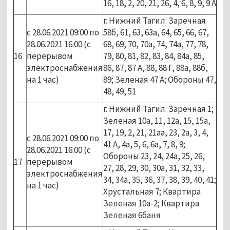
16, 18, 2, 20, 21, 26, 4, 6, 8, 9, 9 А
г. Нижний Тагил: Заречная
с 28.06.2021 09:00 по
58б, 61, 63, 63а, 64, 65, 66, 67,
28.06.2021 16:00 (с
68, 69, 70, 70а, 74, 74а, 77, 78,
16
перерывом
79, 80, 81, 82, 83, 84, 84а, 85,
электроснабжения
86, 87, 87 А, 88, 88 Г, 88а, 88б,
на 1 час)
89; Зеленая 47 А; Обороны 47,
48, 49, 51
г. Нижний Тагил: Заречная 1;
Зеленая 10а, 11, 12а, 15, 15а,
17, 19, 2, 21, 21аа, 23, 2а, 3, 4,
с 28.06.2021 09:00 по
41 А, 4а, 5, 6, 6а, 7, 8, 9;
28.06.2021 16:00 (с
Обороны 23, 24, 24а, 25, 26,
17
перерывом
27, 28, 29, 30, 30а, 31, 32, 33,
электроснабжения
34, 34а, 35, 36, 37, 38, 39, 40, 41;
на 1 час)
Хрустальная 7; Квартира
Зеленая 10а-2; Квартира
Зеленая 6баня