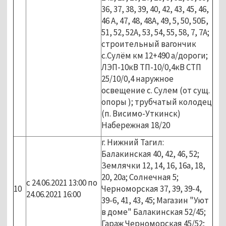
36, 37, 38, 39, 40, 42, 43, 45, 46,
46 А, 47, 48, 48А, 49, 5, 50, 50Б,
51, 52, 52А, 53, 54, 55, 58, 7, 7А;
строительный вагончик
с.Сулём км 12+490 а/дороги;
ЛЭП-10кВ ТП-10/0,4кВ СТП
25/10/0,4 наружное
освещение с. Сулем (от сущ.
опоры ); трубчатый колодец
(п. Висимо-Уткинск)
Набережная 18/20
г. Нижний Тагил:
Балакинская 40, 42, 46, 52;
Землячки 12, 14, 16, 16а, 18,
20, 20а; Солнечная 5;
с 24.06.2021 13:00 по
10
Черноморская 37, 39, 39-4,
24.06.2021 16:00
39-6, 41, 43, 45; Магазин "Уют
в доме" Балакинская 52/45;
Гараж Черноморская 45/52;