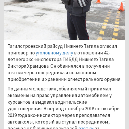
Тагилстроевский райсуд Нижнего Тагила огласил
приговор по
уголовному делу
в отношении 42-
летнего экс-инспектора ГИБДД Нижнего Тагила
Виктора Храмцова. Он обвинялся в получении
взятки через посредника и незаконном
приобретении и хранении огнестрельного оружия.
По данным следствия, обвиняемый принимал
экзамены на право управления автомобилем у
курсантов и выдавал водительские
удостоверения. В период с ноября 2018 по октябрь
2019 года экс-инспектор через преподавателя
автошколы, который выступал посредником,
получал от будущих водителей
взятки
за