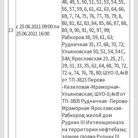
48, 49, 5, 50, 51, 52, 53, 54, 55,
56, 57, 59, 6, 61, 62, 63, 64, 66,
69, 7, 74, 75, 76, 77, 78, 79, 8,
80, 81, 82, 83, 84, 85, 86, 87, 88,
с 25.06.2021 09:00 по
13
89, 9, 90, 91, 92, 97, 99;
25.06.2021 16:00
Рабкоров 38, 59, 61, 63;
Рудничная 35, 37, 68, 70, 72;
Ульяновская 50, 52, 54, 54 С,
54А; Ярославская 23, 25, 27,
29, 31, 33, 35, 62, 64, 68, 70, 72,
72-а, 74, 76, 78, 80; ШУО-0,4кВ
от ТП-3823 Перова
-Кизиловая-Мраморная-
Ульяновская; ШУО-0,4кВ от
ТП-3805 Рудничная -Перова-
Мраморная-Ярославская-
Рабкоров; жилой дом
Рудник III Интенационала
на территории нефтебазы;
здание гаража Рудник III