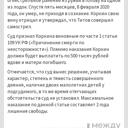
огнестрельное ранение из ружья в голову на одной
из лодок. Спустя пять месяцев, 8 февраля 2020
года, он умер, не приходя в сознание. Коркин свою
вину отрицал и утверждал, что Титов совершил
самострел.
Суд признал Коркина виновным по части 1 статьи
109 УК РФ («Причинение смерти по
неосторожности»). Помимо наказания Коркин
должен будет выплатить по 500 тысяч рублей
вдове и матери погибшего.
Отмечается, что суд вынес решение, учитывая
характер, степень и тяжесть совершённого
деяния, наличие двоих малолетних детей у
подсудимого, в то же время отягчающих
обстоятельств суд не установил. Максимальное
наказание по данной статье составляет 2 года
лишения свободы.