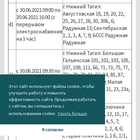
г. Нижний Тагил:
с 30.06.2021 09:00 по
Августовская 18, 19, 20, 22,
30.06.2021 16:00 (с
25, 26, 27, 28, 30, 30Б, 6;
41
перерывом
Радужная 13; Сентябрьская
электроснабжения
1, 2, 3, 4, 7, 9; БССС Радужная
на 1 час)
Радужная
г. Нижний Тагил: Большая-
Гальянская 101, 102, 103, 105,
107, 109, 111, 66, 71, 73, 75, 77,
с 30.06.2021 09:30 по
42
77а, 78, 79, 81, 83, 84, 85, 87,
30.06.2021 12:00
89, 91, 93, 95, 97, 99; Малая
Этот сайт использует файлы cookie, чтобы
Гальянская 17, 19, 21, 23, 23а,
улучшить работу и повысить
23б
эффективность сайта. Продолжая работать
с сайтом, вы соглашаетесь с
г. Нижний Тагил: Ключики
3"А"; Окружная 11, 12, 15, 17,
использованием cookie.
Узнать больше
19, 19А, 2, 22, 24, 3, 4, 5, 7;
Связная 11, 11 А, 12, 2, 4, 6;
Я согласен
Старые Ключики 1, 1 Б, 1/1,