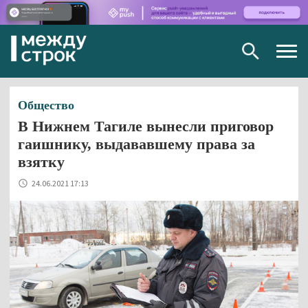
Togg
navig
Общество
В Нижнем Тагиле вынесли приговор
гаишнику, выдававшему права за
взятку
24.06.2021 17:13