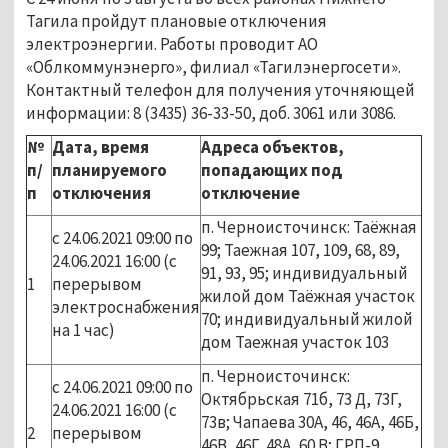
Тагила пройдут плановые отключения
электроэнергии. Работы проводит АО
«Облкоммунэнерго», филиал «Тагилэнергосети».
Контактный телефон для получения уточняющей
информации: 8 (3435) 36-33-50, доб. 3061 или 3086.
№
Дата, время
Адреса объектов,
п/
планируемого
попадающих под
п
отключения
отключение
п. Черноисточинск: Таёжная
с 24.06.2021 09:00 по
99; Таежная 107, 109, 68, 89,
24.06.2021 16:00 (с
91, 93, 95; индивидуальный
1
перерывом
жилой дом Таёжная участок
электроснабжения
70; индивидуальный жилой
на 1 час)
дом Таежная участок 103
п. Черноисточинск:
с 24.06.2021 09:00 по
Октябрьская 71б, 73 Д, 73Г,
24.06.2021 16:00 (с
73в; Чапаева 30А, 46, 46А, 46Б,
2
перерывом
46В, 46Г, 48А, 60 В; ГРП-9