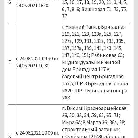
6
15, 16, 17, 18, 19, 20, 21, 3, 4, 5,
24.06.2021 16:00
6, 7, 8, 9; Вишневая 71, 73, 75,
77
г. Нижний Тагил: Бригадная
119, 121, 123, 123а, 125, 127,
127а, 129, 131, 131а, 133, 135,
137, 137а, 139, 141, 143, 145,
147, 149, 151; Рябиновая 63;
с 24.06.2021 09:30 по
7
индивидуальный жилой
24.06.2021 10:30
дом Бригадная 117 А;
садовый центр Бригадная
155 А; ШР-3 Бригадная опора
№ 20; ШР-1 Бригадная опора
№ 8
п. Висим: Красноармейская
26, 30, 32, 34, 59, 63, 65, 71;
Мира 6А; 8 Марта 36, 36а, 38;
строительный вагончик
с 24.06.2021 10:00 по
8
с.Сулём км 12+490 а/дороги;