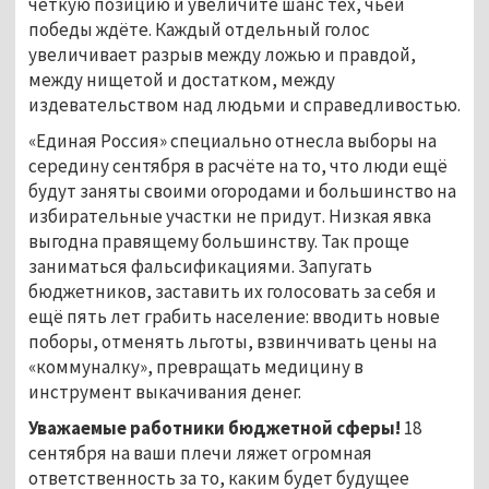
чёткую позицию и увеличите шанс тех, чьей
победы ждёте. Каждый отдельный голос
увеличивает разрыв между ложью и правдой,
между нищетой и достатком, между
издевательством над людьми и справедливостью.
«Единая Россия» специально отнесла выборы на
середину сентября в расчёте на то, что люди ещё
будут заняты своими огородами и большинство на
избирательные участки не придут. Низкая явка
выгодна правящему большинству. Так проще
заниматься фальсификациями. Запугать
бюджетников, заставить их голосовать за себя и
ещё пять лет грабить население: вводить новые
поборы, отменять льготы, взвинчивать цены на
«коммуналку», превращать медицину в
инструмент выкачивания денег.
Уважаемые работники бюджетной сферы!
18
сентября на ваши плечи ляжет огромная
ответственность за то, каким будет будущее