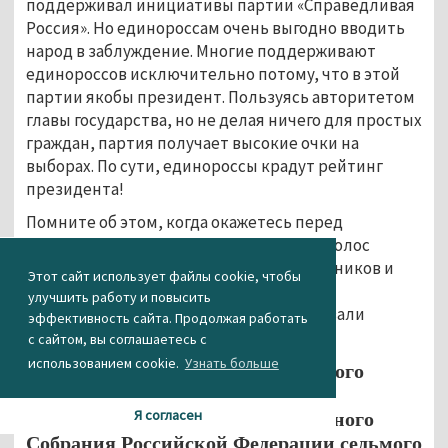
поддерживал инициативы партии «Справедливая
Россия». Но единороссам очень выгодно вводить
народ в заблуждение. Многие поддерживают
единороссов исключительно потому, что в этой
партии якобы президент. Пользуясь авторитетом
главы государства, но не делая ничего для простых
граждан, партия получает высокие очки на
выборах. По сути, единороссы крадут рейтинг
президента!
Помните об этом, когда окажетесь перед
избирательным бюллетенем. Отдавая голос
«Единой России», вы голосуете за чиновников и
Этот сайт использует файлы cookie, чтобы
правительство, которые отказались
улучшить работу и повысить
индексировать пенсии и порекомендовали
эффективность сайта. Продолжая работать
педагогам заняться бизнесом!
с сайтом, вы соглашаетесь с
использованием cookie.
Узнать больше
Оплачено из средств избирательного
фонда кандидата в депутаты
Я согласен
Государственной Думы Федерального
Собрания Российской Федерации седьмого