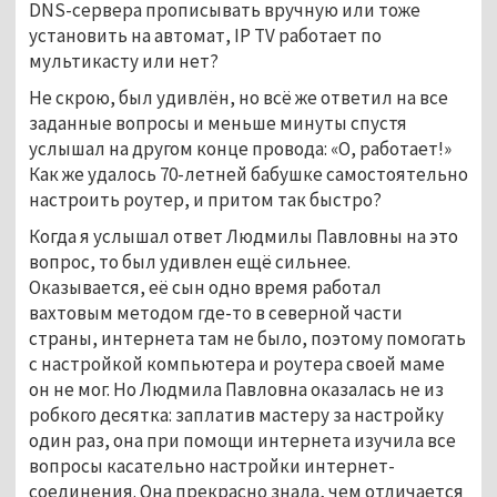
DNS-сервера прописывать вручную или тоже
установить на автомат, IP TV работает по
мультикасту или нет?
Не скрою, был удивлён, но всё же ответил на все
заданные вопросы и меньше минуты спустя
услышал на другом конце провода: «О, работает!»
Как же удалось 70-летней бабушке самостоятельно
настроить роутер, и притом так быстро?
Когда я услышал ответ Людмилы Павловны на это
вопрос, то был удивлен ещё сильнее.
Оказывается, её сын одно время работал
вахтовым методом где-то в северной части
страны, интернета там не было, поэтому помогать
с настройкой компьютера и роутера своей маме
он не мог. Но Людмила Павловна оказалась не из
робкого десятка: заплатив мастеру за настройку
один раз, она при помощи интернета изучила все
вопросы касательно настройки интернет-
соединения. Она прекрасно знала, чем отличается