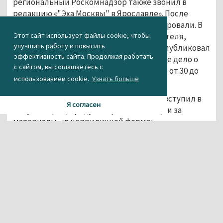
региональный Роскомнадзор также звонил в
редакцию «"Эха Москвы" в Ярославле». После
удаления сообщений ресурсы разблокировали. В
мае стало известно, что на местного жителя,
Этот сайт использует файлы cookie, чтобы
улучшить работу и повысить
который сфотографировал надпись и опубликовал
эффективность сайта. Продолжая работать
её в Facebook, завели административное дело о
с сайтом, вы соглашаетесь с
неуважении к власти, ему грозит штраф от 30 до
использованием cookie.
Узнать больше
100 тысяч рублей.
Закон о неуважении к власти, который вступил в
Я согласен
силу 29 марта, предусматривает санкции за
материалы, «в неприличной форме»
отзывающиеся об обществе, государстве,
госсимволах и органах власти (парламенте,
правительстве, судах и президенте).