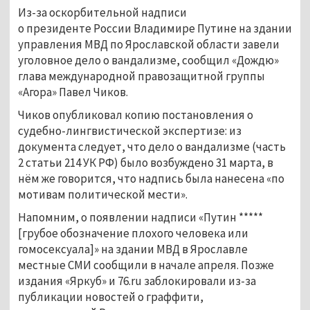
Из-за оскорбительной надписи
о президенте России Владимире Путине на здании
управления МВД по Ярославской области завели
уголовное дело о вандализме, сообщил «Дождю»
глава международной правозащитной группы
«Агора» Павел Чиков.
Чиков опубликовал копию постановления о
судебно-лингвистической экспертизе: из
документа следует, что дело о вандализме (часть
2 статьи 214 УК РФ) было возбуждено 31 марта, в
нём же говорится, что надпись была нанесена «по
мотивам политической мести».
Напомним, о появлении надписи «Путин *****
[грубое обозначение плохого человека или
гомосексуала]» на здании МВД в Ярославле
местные СМИ сообщили в начале апреля. Позже
издания «Яркуб» и 76.ru заблокировали из-за
публикации новостей о граффити,