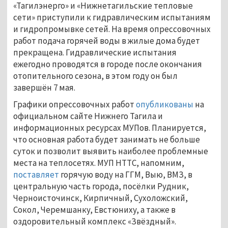
«Тагилэнерго» и «Нижнетагильские тепловые
сети» приступили к гидравлическим испытаниям
и гидропромывке сетей. На время опрессовочных
работ подача горячей воды в жилые дома будет
прекращена. Гидравлические испытания
ежегодно проводятся в городе после окончания
отопительного сезона, в этом году он был
завершён 7 мая.
Графики опрессовочных работ
опубликованы
на
официальном сайте Нижнего Тагила и
информационных ресурсах МУПов. Планируется,
что основная работа будет занимать не больше
суток и позволит выявить наиболее проблемные
места на теплосетях. МУП НТТС, напомним,
поставляет
горячую воду на ГГМ, Выю, ВМЗ, в
центральную часть города, посёлки Рудник,
Черноисточинск, Кирпичный, Сухоложский,
Сокол, Черемшанку, Евстюниху, а также в
оздоровительный комплекс «Звёздный».