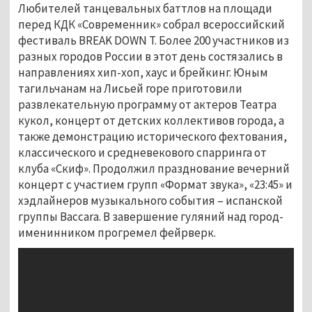
Любителей танцевальных баттлов на площади
перед КДК «Современник» собрал всероссийский
фестиваль BREAK DOWN T. Более 200 участников из
разных городов России в этот день состязались в
направлениях хип-хоп, хаус и брейкинг. Юным
тагильчанам на Лисьей горе приготовили
развлекательную программу от актеров Театра
кукол, концерт от детских коллективов города, а
также демонстрацию исторического фехтования,
классического и средневекового спарринга от
клуба «Скиф». Продолжил празднование вечерний
концерт с участием групп «Формат звука», «23:45» и
хэдлайнеров музыкального события – испанской
группы Baccara. В завершение гуляний над город-
именинником прогремел фейрверк.