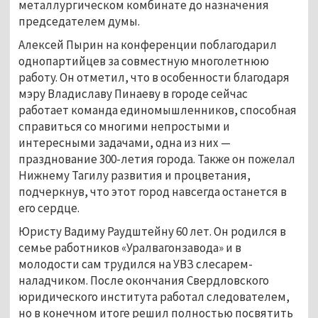
металлургическом комбинате до назначения
председателем думы.
Алексей Пырин на конференции поблагодарил
однопартийцев за совместную многолетнюю
работу. Он отметил, что в особенности благодаря
мэру Владиславу Пинаеву в городе сейчас
работает команда единомышленников, способная
справиться со многими непростыми и
интересными задачами, одна из них —
празднование 300-летия города. Также он пожелал
Нижнему Тагилу развития и процветания,
подчеркнув, что этот город навсегда останется в
его сердце.
Юристу Вадиму Раудштейну 60 лет. Он родился в
семье работников «Уралвагонзавода» и в
молодости сам трудился на УВЗ слесарем-
наладчиком. После окончания Свердловского
юридического института работал следователем,
но в конечном итоге решил полностью посвятить