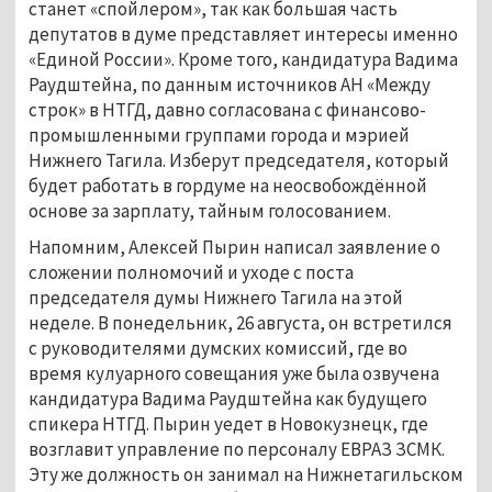
станет «спойлером», так как большая часть
депутатов в думе представляет интересы именно
«Единой России». Кроме того, кандидатура Вадима
Раудштейна, по данным источников АН «Между
строк» в НТГД, давно согласована с финансово-
промышленными группами города и мэрией
Нижнего Тагила. Изберут председателя, который
будет работать в гордуме на неосвобождённой
основе за зарплату, тайным голосованием.
Напомним, Алексей Пырин написал заявление о
сложении полномочий и уходе с поста
председателя думы Нижнего Тагила на этой
неделе. В понедельник, 26 августа, он встретился
с руководителями думских комиссий, где во
время кулуарного совещания уже была озвучена
кандидатура Вадима Раудштейна как будущего
спикера НТГД. Пырин уедет в Новокузнецк, где
возглавит управление по персоналу ЕВРАЗ ЗСМК.
Эту же должность он занимал на Нижнетагильском