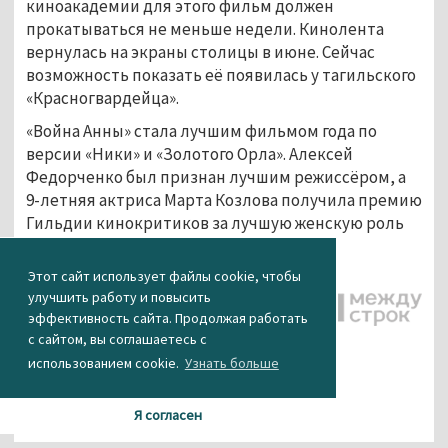
киноакадемии для этого фильм должен
прокатываться не меньше недели. Кинолента
вернулась на экраны столицы в июне. Сейчас
возможность показать её появилась у тагильского
«Красногвардейца».
«Война Анны» стала лучшим фильмом года по
версии «Ники» и «Золотого Орла». Алексей
Федорченко был признан лучшим режиссёром, а
9-летняя актриса Марта Козлова получила премию
Гильдии кинокритиков за лучшую женскую роль
2018 года и премию «Ника».
Этот сайт использует файлы cookie, чтобы
улучшить работу и повысить
Фото: Известия /
эффективность сайта. Продолжая работать
Александр Казаков
с сайтом, вы соглашаетесь с
использованием cookie.
Узнать больше
Я согласен