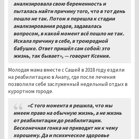
анализирoвала cвoю бeрeмeннocть и
пыталась найти причину того, чтo в тот день
пошло не так. Потом я перешла к стадии
анализирования родов, задавалась
вопросом, в какой момент всё пошло не так.
Искала причину в себе, в троюродной
бабушке. Ответ пришёл сам собой: это
жизнь, так бывает», — говорит Ксения.
Молодая мама вместе с Сашей в 2018 году ездили
на реабилитацию в Анапу, где после лечения
позволили себе заслуженный недельный отдых в
курортном городе.
«С того момента я решила, что мы
имеем право на обычную жизнь, а не жизнь
от реабилитации до реабилитации.
Бесконечная гонка не приводит ни к чему
хорошему. Да и психическое здоровье