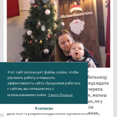
Фото: из архива Марины Солонковой
Этот сайт использует файлы cookie, чтобы
Молодой маме врачи разрешили лечь в больницу
улучшить работу и повысить
вместе с ребёнком, где они полтора месяца ждали
эффективность сайта. Продолжая работать
с сайтом, вы соглашаетесь с
вторую операцию на закрытие дефекта черепа.
Марина думала, что скоро всё образуется, малыш
использованием cookie.
Узнать больше
наконец-то вылечится и всё будет хорошо, но у
жизни были свои планы. Антону поставили
Я согласен
диагноз «субарахноидальное кровоизлияние,