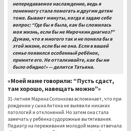
непередаваемое наслаждение, ведь я
понемногу стала помогать и другим детям
тоже. Бывают минуты, когда я задаю себе
вопрос: “Где бы я была, как бы сложилась
моя жизнь, если бы не Мирочкин диагноз?”
Думаю, что я многого так и не поняла бы в
этой жизни, если бы не она. Если в вашей
семье появился особенный ребёнок,
примите его. Не отталкивайте, как бы ни
было обидно!» — делится Татьяна.
«Моей маме говорили: “Пусть сдаст,
там хорошо, навещать можно”»
31-летняя Марина Солонкова вспоминает, что при
рождении у сына Антона не выявили никаких
патологий и отклонений. Но затем она стала
замечать у ребёнка судорожные вытягивания.
Педиатр на переживания молодой мамы отвечала: