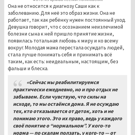
Она не относится к диагнозу Саши как к
заболеванию. Для неё это образ жизни. Она не
работает, так как ребёнку нужен постоянный уход.
Девушка говорит, что с осознанием неизлечимой
болезни сына к ней пришло принятие жизни,
появилась тотальная любовь к миру и ко всему
вокруг. Молодая мама перестала осуждать людей,
стала лучше понимать себя и принимать всё
таким, как есть: неидеальным, настоящим, без
фальши и блеска.
«Сейчас мы реабилитируемся
практически ежедневно, но и про отдых не
забываем. Если чувствую, что силы на
исходе, то мы остаёмся дома. Я не осуждаю
тех, кто отказывается от деток, хоть и не
понимаю этого. Это их право, ведь у каждого
своё понятие о “нормальном”. У кого-то
норма — по скалам ползать, у кого-то — от