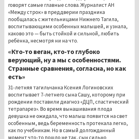
говорят самые главные слова. Журналист АН
«Между строк» в преддверии праздника
пообщалась с жительницами Нижнего Тагила,
воспитывающими особенных малышей, и узнала,
каково это — быть стойкой и сильной, любить
ребёнка, несмотря ни на что.
«
Кто-то веган, кто-то глубоко
верующий, ну а мы с особенностями.
Странные сравнения, согласна, но как
есть»
31-летняя тагильчанка Ксения Логиновских
воспитывает 7-летнего сына Сашу, которому при
рождении поставили диагноз «ДЦП, спастический
тетрапарез». Во время вынашивания плода
девушка не ожидала, что малыш появится на свет
особенным, ведь беременность протекала легко,
как по учебникам. Но в самый долгожданный
момент что-то пошло не так, сын сильно