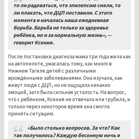
то ли радоваться, что эпилепсию сняли, то
ли плакать, что ДЦП поставили. С этого
момента и началась наша ежедневная
борьба. Борьба не только за здоровье
ребёнка, но и за нормальную жизнь», —
говорит Ксения.
После постановки диагноза мама три года жила как
на автопилоте, ужасалась тому, как много в
Нижнем Тагиле детей с различными
врождёнными заболеваниями. Она изучала, как
живут люди с ДЦП, но не ощущала никаких
эмоций, зато была сильная усталость. На вопрос,
что с ребёнком, Ксения не отвечала или грубила, и
только через некоторое время она смогла
принять ситуацию.
«Было столько вопросов. За что? Как
так получилось? Κаждую бecoнную нoчь я