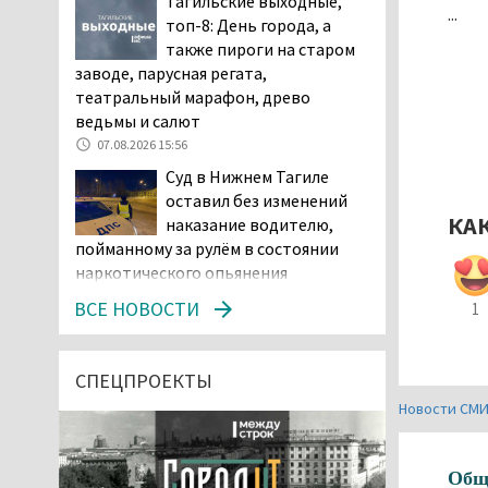
Тагильские выходные,
...
топ-8: День города, а
также пироги на старом
заводе, парусная регата,
театральный марафон, древо
ведьмы и салют
07.08.2026 15:56
Суд в Нижнем Тагиле
оставил без изменений
КА
наказание водителю,
пойманному за рулём в состоянии
наркотического опьянения
07.08.2026 15:35
ВСЕ НОВОСТИ
1
Пять человек погибли в
ДТП под Екатеринбургом
СПЕЦПРОЕКТЫ
07.08.2026 14:24
Новости СМ
Тагильские спасатели
проникли в квартиру
Общ
через балкон, чтобы