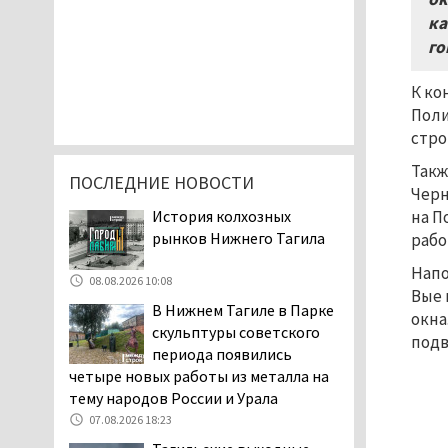
ка
го
К ко
Поли
стро
Такж
ПОСЛЕДНИЕ НОВОСТИ
Черн
История колхозных
на П
рынков Нижнего Тагила
рабо
Напо
08.08.2026 10:08
Вые 
В Нижнем Тагиле в Парке
окна
скульптуры советского
подв
периода появились
четыре новых работы из металла на
тему народов России и Урала
07.08.2026 18:23