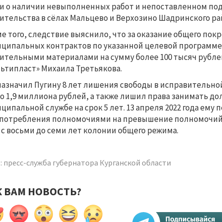
и о наличии невыполненных работ и непоставленном по
ительства в сёлах Мальцево и Верхозино Шадринского ра
е того, следствие выяснило, что за оказание общего п
ципальных контрактов по указанной целевой программе в
ительными материалами на сумму более 100 тысяч рубле
ьтипласт» Михаила Третьякова.
назначил Пугину 8 лет лишения свободы в исправительно
о 1,9 миллиона рублей, а также лишил права занимать до
ципальной службе на срок 5 лет. 13 апреля 2022 года ем
потребления полномочиями на превышение полномочий. 
 с восьми до семи лет колонии общего режима.
: пресс-служба губернатора Курганской области
К ВАМ НОВОСТЬ?