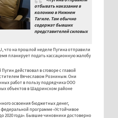
отбывать наказание в
колонию в Нижнем
Тагиле. Там обычно
содержат бывших
представителей силовых
U, что на прошлой неделе Пугина отправили
время планирует подать кассационную жалобу
й Пугин действовал в сговоре с главой
естителем Вячеславом Розниным. Они
нных работ в пользу подрядчика ООО
ных объектов в Шадринском районе
нного освоения бюджетных денег,
о федеральной программе «Устойчивое
 до 2020 года». Бывшие чиновники достоверно