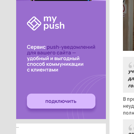
уч
дл
го
В пр
неуд
полн
...
ок