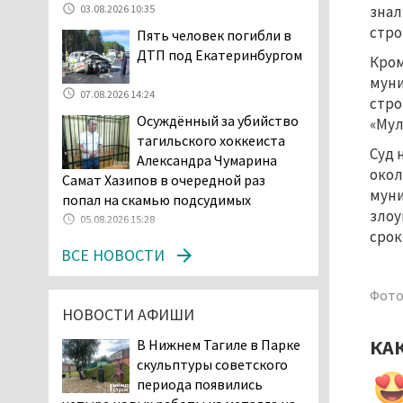
возбудила административное дело в
знал
03.08.2026 10:35
отношении «Водоканала-НТ» из-за
стро
Пять человек погибли в
отсутствия холодной воды
ДТП под Екатеринбургом
Кром
06.08.2026 15:42
муни
Двое детей пострадали
07.08.2026 14:24
стро
при сходе трамвая с
Осуждённый за убийство
«Мул
рельсов в Нижнем Тагиле
тагильского хоккеиста
06.08.2026 14:25
Суд 
Александра Чумарина
окол
Правительство РФ
Самат Хазипов в очередной раз
разрешило производство
муни
попал на скамью подсудимых
и продажу бензина класса
злоу
05.08.2026 15:28
«Евро-2», в котором содержание
срок
ВСЕ НОВОСТИ
серы в 10 раз выше, чем в топливе
«Евро-5». Это опасно для здоровья и
повышает износ автомобиля
Фото
НОВОСТИ АФИШИ
06.08.2026 13:53
В Детской городской
КА
В Нижнем Тагиле в Парке
больнице № 3 Нижнего
скульптуры советского
Тагила опровергли
периода появились
обвинения родителей, которые