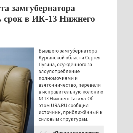
та замгубернатора
ь срок в ИК-13 Нижнего
Бывшего замгубернатора
Курганской области Сергея
Пугина, осуждённого за
злоупотребление
полномочиями и
взяточничество, перевели
в исправительную колонию
№ 13 Нижнего Тагила. Об
этом URA.RU сообщил
источник, приближённый к
силовым структурам.
«Пугина отправили