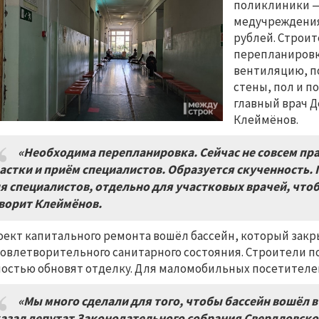
поликлиники — 
медучреждения 
рублей. Строи
перепланировко
вентиляцию, п
стены, пол и по
главный врач 
Клеймёнов.
«Необходима перепланировка. Сейчас не совсем пр
астки и приём специалистов. Образуется скученность.
я специалистов, отдельно для участковых врачей, чтоб
ворит Клеймёнов.
оект капитального ремонта вошёл бассейн, который закры
овлетворительного санитарного состояния. Строители 
остью обновят отделку. Для маломобильных посетител
«Мы много сделали для того, чтобы бассейн вошёл 
азал депутат Законодательного собрания Свердловско