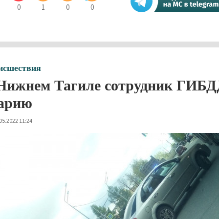
0
1
0
0
исшествия
Нижнем Тагиле сотрудник ГИБДД
арию
05.2022 11:24