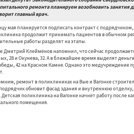
питального ремонта планируем возобновить занятия д
ворит главный врач.
нцу мая планируется подписать контракт с подрядчиком, 
клиника продолжит принимать пациентов в обычном режи
ительные работы разделят на этапы.
е Дмитрий Клеймёнов напомнил, что сейчас продолжаетс
ых, 28 и Окунева, 32. А в ближайшее время выделят день
обеды, 42 на Красном Камне. Однако это медучреждение 
т.
мним, ремонт в поликлиниках на Вые и Вагонке строит
подрядчик обновит фасад здания и внутреннюю отделку,
. Детская поликлиника на Вагонке начнёт работу после к
ального помещения.