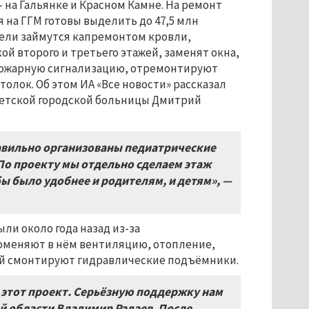
на Гальянке и Красном Камне. На ремонт
на ГГМ готовы выделить до 47,5 млн
тели займутся капремонтом кровли,
й второго и третьего этажей, заменят окна,
ожарную сигнализацию, отремонтируют
толок. Об этом ИА «Все новости» рассказал
Детской городской больницы Дмитрий
авильно организованы педиатрические
 По проекту мы отдельно сделаем этаж
ы было удобнее и родителям, и детям», —
ли около года назад из-за
поменяют в нём вентиляцию, отопление,
ей смонтируют гидравлические подъёмники.
в этот проект. Серьёзную поддержку нам
й области Владимир Радаев. После