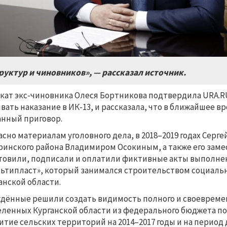
руктур и чиновников», — рассказал источник.
кат экс-чиновника Олеся Бортникова подтвердила URA.R
вать наказание в ИК-13, и рассказала, что в ближайшее 
анный приговор.
асно материалам уголовного дела, в 2018–2019 годах Серге
инского района Владимиром Осокиным, а также его зам
товили, подписали и оплатили фиктивные акты выполне
ьтипласт», который занимался строительством социаль
анской области.
дённые решили создать видимость полного и своевреме
ленных Курганской области из федерального бюджета п
итие сельских территорий на 2014–2017 годы и на период