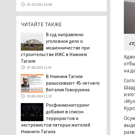
уголовное дело о
05.10.2021 14:08
мошенничестве при
строительстве ИЖС в Нижнем
Тагиле
ЧИТАЙТЕ ТАКЖЕ
07.08.2026 11:47
В суд направлено
Екатеринбург подвергся
уголовное дело о
ст
атаке БПЛА, восемь из
мошенничестве при
них были сбиты, три
строительстве ИЖС в Нижнем
Адво
упали на крышу логистического
Тагиле
отбы
центра
07.08.2026 11:47
на д
07.08.2026 11:28
В Нижнем Тагиле
Согл
Тагильские спасатели
разыскивают 45-летнего
Шадр
помогли заблудившемуся
Виталия Говорухина
изго
в лесу мужчине найти
05.08.2026 11:10
дорогу домой
«Мул
Росфинмониторинг
Кург
06.08.2026 16:28
добавил в список
Прокуратура
Осуж
террористов и
Дзержинского района
выде
экстремистов пятерых жителей
Нижнего Тагила
Нижнего Тагила
разв