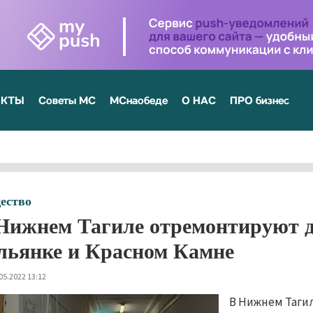
ЕКТЫ
Советы МС
МСнаобеде
О НАС
ПРО бизнес
ество
Нижнем Тагиле отремонтируют д
льянке и Красном Камне
05.2022 13:12
В Нижнем Тагил