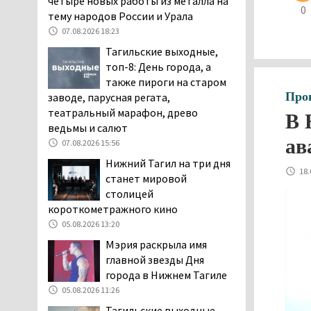
четыре новых работы из металла на
0
заявили, что их дочь в палате
тему народов России и Урала
покусала бельевая вошь
07.08.2026 18:23
06.08.2026 13:02
Тагильские выходные,
В Нижнем Тагиле на три
топ-8: День города, а
дня запретят
также пироги на старом
электросамокаты
Про
заводе, парусная регата,
06.08.2026 11:41
театральный марафон, древо
В 
ведьмы и салют
«Я уверен, это бельевая
ав
вошь». Родители 10-
07.08.2026 15:56
летней девочки
Нижний Тагил на три дня
18.
пожаловались на кровососущих
станет мировой
паразитов, которые искусали их
столицей
ребёнка в детской больнице
короткометражного кино
Нижнего Тагила
05.08.2026 13:20
05.08.2026 17:59
Мэрия раскрыла имя
Директора уральского
главной звезды Дня
предприятия по
города в Нижнем Тагиле
производству дронов
05.08.2026 11:26
«Упырь» подорвали в автомобиле
Тагильские выходные,