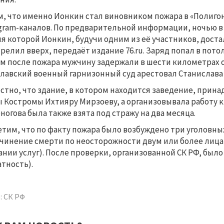
м, что именно Ионкин стал виновником пожара в «Полигон
gram-каналов. По предварительной информации, ночью в 
я которой Ионкин, будучи одним из её участников, доста
релил вверх, передаёт издание 76.ru. Заряд попал в потол
м после пожара мужчину задержали в шести километрах от
лавский военный гарнизонный суд арестовал Станислава 
стно, что здание, в котором находится заведение, прин
 Костромы Ихтияру Мирзоеву, а организовывала работу к
ногова была также взята под стражу на два месяца.
тим, что по факту пожара было возбуждено три уголовных д
чинение смерти по неосторожности двум или более лицам) 
ании услуг). После проверки, организованной СК РФ, было в
атность).
: СК РФ