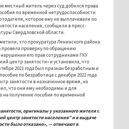
е местный житель через суд добился права
пособия по временной нетрудоспособности
отодателя, которое ему не выплачивали по
нятости населения, сообщили в пресс-
атуры Свердловской области.
метили, что прокуратура Ленинского района
а провела проверку по обращению
 нарушении его прав сотрудниками ГКУ
ий центр занятости» и установила, что
нтябре 2021 года был признан безработным и
пособие по безработице с декабря 2021 года
ентр занятости в назначенное время, но
ил, что они ему необходимы и для
о на получение пособия по временной
нятости, оригиналы у указанного жителя г.
й центр занятости населения” и в выдаче
сти было отказано», — отмечают в