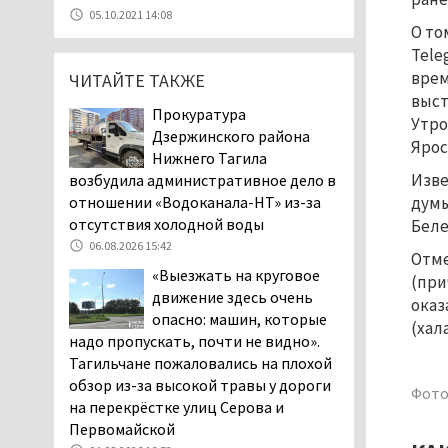
07.08.2026 11:47
05.10.2021 14:08
О то
Екатеринбург подвергся
Tele
атаке БПЛА, восемь из
врем
ЧИТАЙТЕ ТАКЖЕ
них были сбиты, три
выст
упали на крышу логистического
Прокуратура
Утро
центра
Дзержинского района
Ярос
07.08.2026 11:28
Нижнего Тагила
Тагильские спасатели
Изве
возбудила административное дело в
помогли заблудившемуся
отношении «Водоканала-НТ» из-за
думы
в лесу мужчине найти
отсутствия холодной воды
Беле
дорогу домой
06.08.2026 15:42
Отме
06.08.2026 16:28
«Выезжать на круговое
(при
Прокуратура
движение здесь очень
оказ
Дзержинского района
опасно: машин, которые
(хал
Нижнего Тагила
надо пропускать, почти не видно».
возбудила административное дело в
Тагильчане пожаловались на плохой
отношении «Водоканала-НТ» из-за
обзор из-за высокой травы у дороги
Фото
отсутствия холодной воды
на перекрёстке улиц Серова и
06.08.2026 15:42
Первомайской