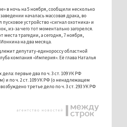
е» в ночь на 5 ноября, сообщили несколько
заведении началась массовая драка, во
л пусковое устройство «сигнал охотника» и
ок, из-за чего тот моментально загорелся.
 места трагедии, а сегодня, 7 ноября,
Ионкина на два месяца.
адлежит депутату-единороссу областной
луба компания «Империя». Её глава Наталья
ела: первые два по ч. 3 ст. 109 УК РФ
и по ч. 2 ст. 109 УК РФ (о ненадлежащем
озбуждено третье дело по ч. 3 ст. 293 УК РФ