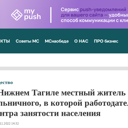
ЕКТЫ
Советы МС
МСнаобеде
О НАС
ПРО бизнес
ество
Нижнем Тагиле местный житель ч
льничного, в которой работодате
нтра занятости населения
11.2022 14:32