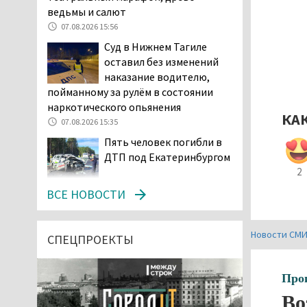
ведьмы и салют
07.08.2026 15:56
Суд в Нижнем Тагиле
оставил без изменений
наказание водителю,
пойманному за рулём в состоянии
наркотического опьянения
КА
07.08.2026 15:35
Пять человек погибли в
ДТП под Екатеринбургом
2
07.08.2026 14:24
ВСЕ НОВОСТИ
Тагильские спасатели
проникли в квартиру
Новости СМ
через балкон, чтобы
СПЕЦПРОЕКТЫ
помочь пенсионерке
07.08.2026 14:20
Про
В Красноуральске хитрый
Во
водитель BMW ездил с