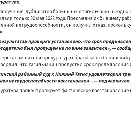
уратуре.
получения дубликатов больничных тагильчанин неоднок
ыдали только 30 мая 2022 года. Предъявив их бывшему ра
енной нетрудоспособности, он получил отказ, поскольк
к.
результатам проверки установлено, что срок предъявле
тодателю был пропущен не по вине заявителя», — сооб
тересах заявителя прокуратура обратилась в Ленинский 
вердил, что тагильчанин пропустил срок предъявления
инский районный суд г. Нижний Тагил удовлетворил тре
ков нетрудоспособности восстановлен», — подчеркнули 
уратура проконтролирует фактическое восстановление п