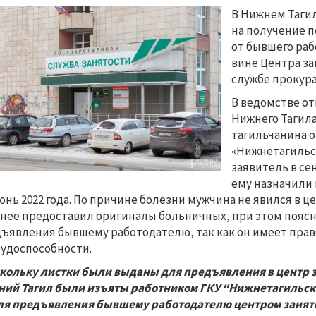
В Нижнем Тагил
на получение 
от бывшего раб
вине Центра за
службе прокур
В ведомстве от
Нижнего Тагил
тагильчанина о
«Нижнетагильск
заявитель в се
ему назначили 
юнь 2022 года. По причине болезни мужчина не явился в ц
нее предоставил оригиналы больничных, при этом поясн
ъявления бывшему работодателю, так как он имеет прав
удоспособности.
кольку листки были выданы для предъявления в центр за
ий Тагил были изъяты работником ГКУ “Нижнетагильски
ля предъявления бывшему работодателю центром занято