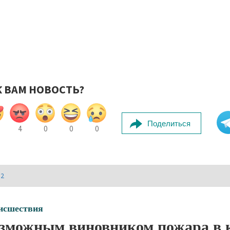
К ВАМ НОВОСТЬ?
Поделиться
4
0
0
0
И2
исшествия
зможным виновником пожара в 