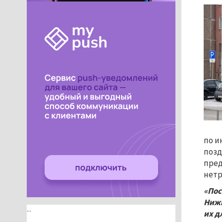
по и
позд
пред
нетр
«Пос
Нижн
...
их д