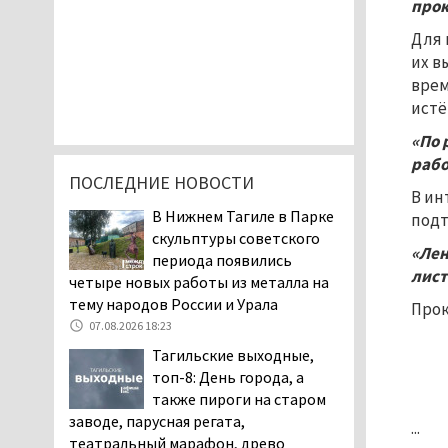
прок
Для 
их в
врем
истё
«По 
рабо
ПОСЛЕДНИЕ НОВОСТИ
В ин
В Нижнем Тагиле в Парке
подт
скульптуры советского
«Лен
периода появились
лист
четыре новых работы из металла на
тему народов России и Урала
Прок
07.08.2026 18:23
Тагильские выходные,
топ-8: День города, а
также пироги на старом
заводе, парусная регата,
...
театральный марафон, древо