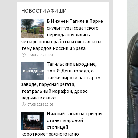
дня запретят
НОВОСТИ АФИШИ
электросамокаты
06.08.2026 11:41
В Нижнем Тагиле в Парке
скульптуры советского
«Я уверен, это бельевая
периода появились
вошь». Родители 10-
четыре новых работы из металла на
летней девочки
тему народов России и Урала
пожаловались на кровососущих
паразитов, которые искусали их
07.08.2026 18:23
ребёнка в детской больнице
Тагильские выходные,
Нижнего Тагила
топ-8: День города, а
05.08.2026 17:59
также пироги на старом
заводе, парусная регата,
Директора уральского
театральный марафон, древо
предприятия по
ведьмы и салют
производству дронов
«Упырь» подорвали в автомобиле
07.08.2026 15:56
под Екатеринбургом
Нижний Тагил на три дня
05.08.2026 17:05
станет мировой
столицей
Эксперты назвали
короткометражного кино
причины массового мора