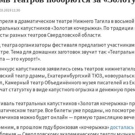
03.2019 11:30
апреля в драматическом театре Нижнего Тагила в восьмо
ральных капустников «Золотая кочерыжка». По традиции 
сты разных театров Свердловской области.
д театра организаторы фестиваля предлагают участникам 
атре. Тема для домашних заготовок звучит так: «Театраль
та — это курорт!».
онкурс капустников заявились семь театров: нижнетагиль
вский театр драмы, Екатеринбургский ТЮЗ, новоуральск
л, Камерный театр Объединённого музея писателей из Е
чат статуэтку в виде капустного огрызка и денежную пре
иваль театральных капустников «Золотая кочерыжка» про
атическом театре. Все билеты уже проданы, но посмотре
мчиков можно будет онлайн — прямую трансляцию вечер
мним, в прошлом году бронзовая «кочерыжка»
досталась
бряная — Свердловскому академическому театру музыка