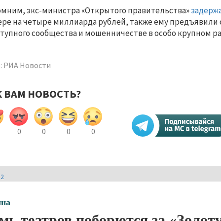
мним, экс-министра «Открытого правительства»
задерж
ере на четыре миллиарда рублей, также ему предъявили 
тупного сообщества и мошенничестве в особо крупном р
: РИА Новости
К ВАМ НОВОСТЬ?
0
0
0
0
И2
ша
мь театров поборются за «Золо