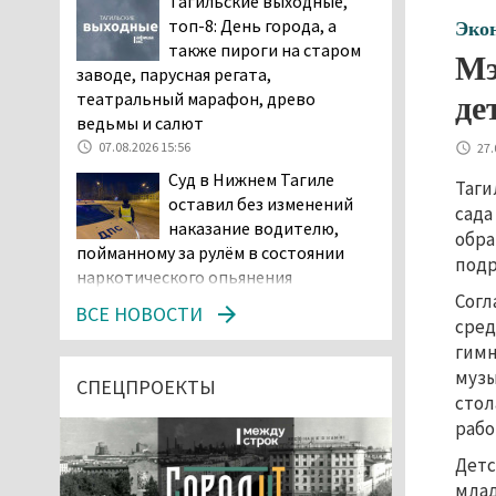
Тагильские выходные,
топ-8: День города, а
Эко
также пироги на старом
Мэ
заводе, парусная регата,
театральный марафон, древо
де
ведьмы и салют
07.08.2026 15:56
27.
Суд в Нижнем Тагиле
Таги
оставил без изменений
сада
наказание водителю,
обра
пойманному за рулём в состоянии
подр
наркотического опьянения
Согл
07.08.2026 15:35
ВСЕ НОВОСТИ
сред
Пять человек погибли в
гимн
ДТП под Екатеринбургом
музы
СПЕЦПРОЕКТЫ
стол
07.08.2026 14:24
рабо
Тагильские спасатели
проникли в квартиру
Детс
через балкон, чтобы
млад