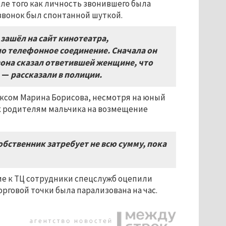
ле того как личность звонившего была
 звонок был спонтанной шуткой.
зашёл на сайт кинотеатра,
ло телефонное соединение. Сначала он
вона сказал ответившей женщине, что
,
—
рассказали в полиции.
ксом Марина Борисова, несмотря на юный
 родителям мальчика на возмещение
бственник затребует не всю сумму, пока
е к ТЦ сотрудники спецслужб оцепили
орговой точки была парализована на час.