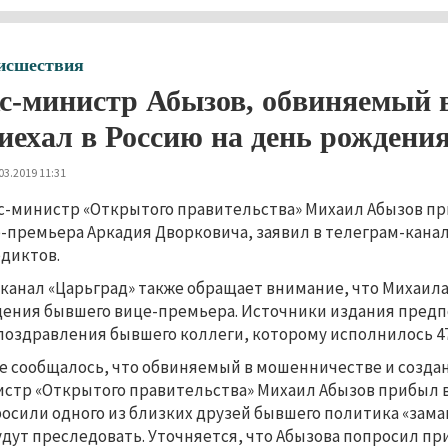
исшествия
с-министр Абызов, обвиняемый в
иехал в Россию на день рождени
03.2019 11:31
с-министр «Открытого правительства» Михаил Абызов пр
-премьера Аркадия Дворковича, заявил в телеграм-канал
диктов.
канал «Царьград» также обращает внимание, что Михаила
ения бывшего вице-премьера. Источники издания предп
поздравления бывшего коллеги, которому исполнилось 47
е сообщалось, что обвиняемый в мошенничестве и созда
стр «Открытого правительства» Михаил Абызов прибыл в
осили одного из близких друзей бывшего политика «замани
удут преследовать. Уточняется, что Абызова попросил п