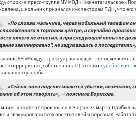
ду строк» в пресс-группе МУ МВД «Нижнетагильское». Пос
новлена, школьник признался инспекторам ПДН, что его
«По словам мальчика, через мобильный телефон он 
сположенного в торговом центре, и случайно произош
осто ничего не ответил, а при следующей попытке доз
дание заминировано”, не задумавшись о последствиях»
заявила АН «Между строк» управляющая торговым компле
аст «террориста», собственник ТЦ готовит
судебный иск
к
риального ущерба.
«Сейчас пока подсчитываются убытки, возможно, со
ожно об этом говорить»,
—
пояснила Борисова.
мним, инцидент произошёл вечером 23 марта. Прибывши
ие и эвакуировали всех посетителей и персонал. Работа т