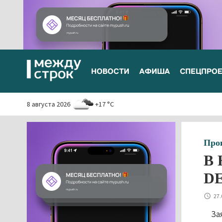
НОВОСТИ
АФИША
СПЕЦПРО
8 августа 2026
+17 °C
Про
В 
D
27.
За