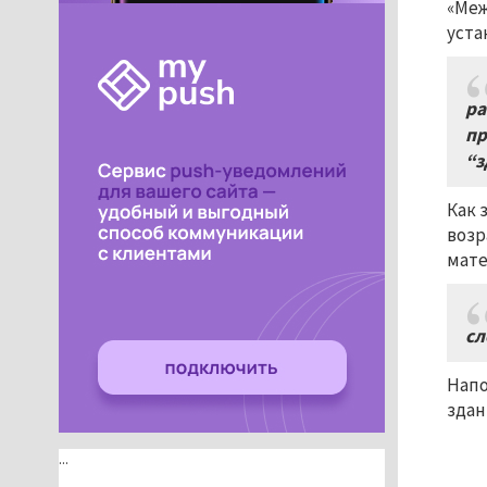
«Меж
уста
ра
пр
“з
Как 
возр
мате
сл
Напо
здан
...