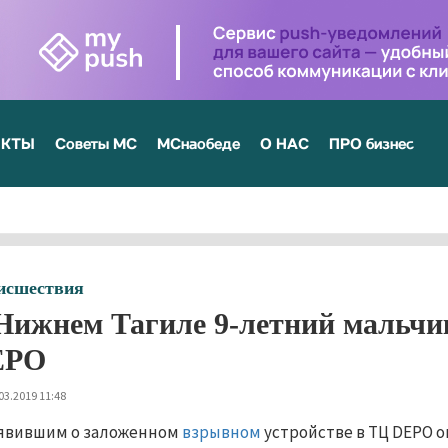
ЕКТЫ
Советы МС
МСнаобеде
О НАС
ПРО бизнес
исшествия
Нижнем Тагиле 9-летний мальчи
EPO
03.2019 11:48
явившим о заложенном
взрывном
устройстве в ТЦ DEPO о