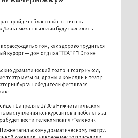
й раз пройдёт областной фестиваль
в День смеха тагильчан будут веселить
порассуждать о том, как здорово трудиться
ный курорт — дом отдыха “ТЕАТР”! Это не
ские драматический театр и театр кукол,
ие театр музыки, драмы и комедии и театр
катеринбурга. Победители фестиваля
мию.
йдёт 1 апреля в 17:00 в Нижнетагильском
ть выступления конкурсантов и поболеть за
а будет вести телекомпания «Телекон».
Нижнетагильскому драматическому театру,
льной комедии, а первое место присудили