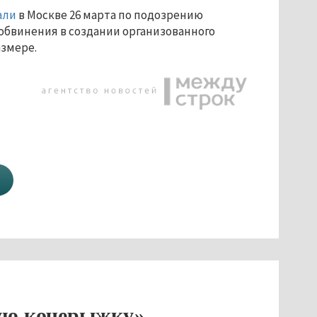
али
в Москве 26 марта по подозрению
обвинения в создании организованного
азмере.
тую кочерыжку»