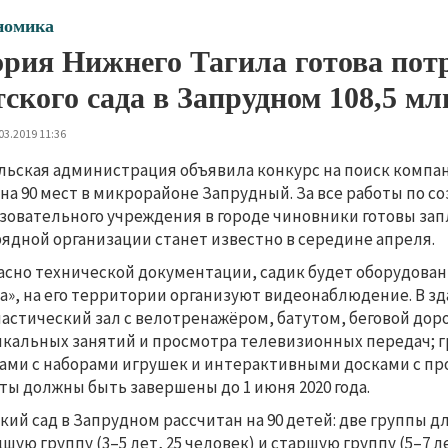
номика
рия Нижнего Тагила готова потр
тского сада в Запрудном 108,5 мл
03.2019 11:36
льская администрация объявила конкурс на поиск компа
 на 90 мест в микрорайоне Запрудный. За все работы по 
зовательного учреждения в городе чиновники готовы запл
ядной организации станет известно в середине апреля.
асно технической документации, садик будет оборудова
а», на его территории организуют видеонаблюдение. В зд
астический зал с велотренажёром, батутом, беговой дор
кальных занятий и просмотра телевизионных передач; 
ами с наборами игрушек и интерактивными досками с пр
ты должны быть завершены до 1 июня 2020 года.
кий сад в Запрудном рассчитан на 90 детей: две группы для
шую группу (3–5 лет, 25 человек) и старшую группу (5–7 л