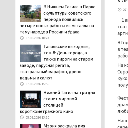
заявили, что их дочь в палате
В Нижнем Тагиле в Парке
27.
покусала бельевая вошь
скульптуры советского
06.08.2026 13:02
периода появились
1 
четыре новых работы из металла на
В Нижнем Тагиле на три
теат
тему народов России и Урала
дня запретят
арти
электросамокаты
07.08.2026 18:23
В Го
06.08.2026 11:41
Тагильские выходные,
в те
топ-8: День города, а
«Я уверен, это бельевая
рабо
также пироги на старом
вошь». Родители 10-
На к
заводе, парусная регата,
летней девочки
театральный марафон, древо
Серо
пожаловались на кровососущих
ведьмы и салют
куко
паразитов, которые искусали их
ребёнка в детской больнице
07.08.2026 15:56
полу
Нижнего Тагила
Нижний Тагил на три дня
05.08.2026 17:59
Фест
станет мировой
драм
столицей
Директора уральского
люби
короткометражного кино
предприятия по
производству дронов
05.08.2026 13:20
Напо
«Упырь» подорвали в автомобиле
Мэрия раскрыла имя
сере