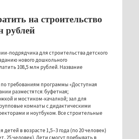
атить на строительство
н рублей
нии-подрядчика для строительства детского
созданию нового дошкольного
атить 108,5 млн рублей. Название
н по требованиям программы «Доступная
ании разместятся: буфетная;
ожкой и мостиком-качалкой; зал для
групповые комнаты с дидактическими
оекторами и ноутбуком. Все строительные
 детей в возрасте 1,5–3 года (по 20 человек)
ет, 25 человек). Дети смогут пребывать в