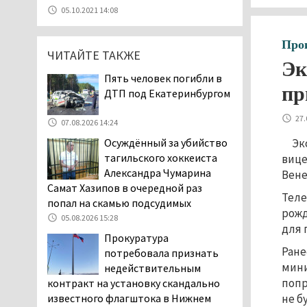
уголовное дело о
05.10.2021 14:08
мошенничестве при
строительстве ИЖС в Нижнем
Про
Тагиле
ЧИТАЙТЕ ТАКЖЕ
Эк
07.08.2026 11:47
Пять человек погибли в
Екатеринбург подвергся
пр
ДТП под Екатеринбургом
атаке БПЛА, восемь из
них были сбиты, три
27.
07.08.2026 14:24
упали на крышу логистического
Эк
Осуждённый за убийство
центра
тагильского хоккеиста
вице
07.08.2026 11:28
Александра Чумарина
Вене
Тагильские спасатели
Самат Хазипов в очередной раз
Теле
помогли заблудившемуся
попал на скамью подсудимых
рожд
в лесу мужчине найти
05.08.2026 15:28
для 
дорогу домой
Прокуратура
06.08.2026 16:28
Ране
потребовала признать
Прокуратура
мини
недействительным
Дзержинского района
попр
контракт на установку скандально
Нижнего Тагила
не б
известного флагштока в Нижнем