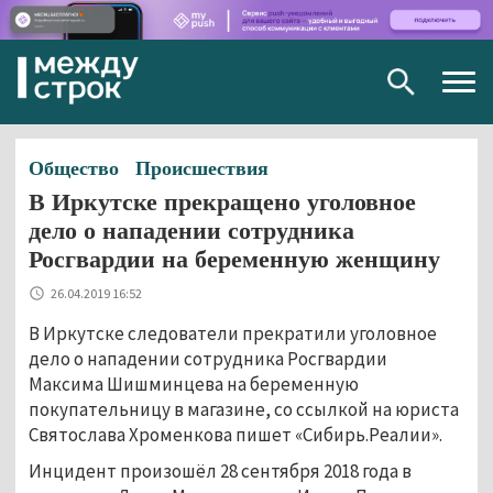
Togg
navig
Общество
Происшествия
В Иркутске прекращено уголовное
дело о нападении сотрудника
Росгвардии на беременную женщину
26.04.2019 16:52
В Иркутске следователи прекратили уголовное
дело о нападении сотрудника Росгвардии
Максима Шишминцева на беременную
покупательницу в магазине, со ссылкой на юриста
Святослава Хроменкова пишет «Сибирь.Реалии».
Инцидент произошёл 28 сентября 2018 года в