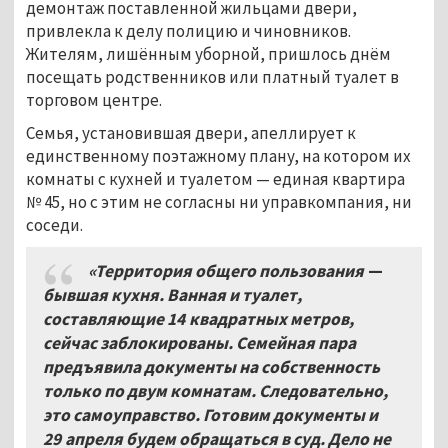
демонтаж поставленной жильцами двери,
привлекла к делу полицию и чиновников.
Жителям, лишённым уборной, пришлось днём
посещать родственников или платный туалет в
торговом центре.
Семья, установившая двери, апеллирует к
единственному поэтажному плану, на котором их
комнаты с кухней и туалетом — единая квартира
№ 45, но с этим не согласны ни управкомпания, ни
соседи.
«Территория общего пользования
—
бывшая кухня.
Ванная и туалет
,
составляющие
14
квадратных метров,
сейчас заблокированы
.
Семейная пара
предъявила документы на собственность
только по двум комнатам
.
Следовательно
,
это самоуправство
.
Готовим документы и
29
апреля будем обращаться в суд.
Дело не