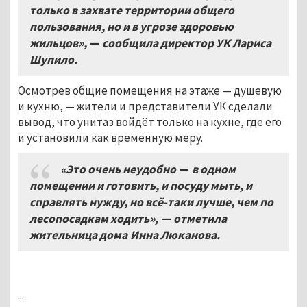
только в захвате территории общего
пользования
,
но и в угрозе здоровью
жильцов»,
—
сообщила директор УК
Лариса
Шупило.
Осмотрев общие помещения на этаже — душевую
и кухню, — жители и представители УК сделали
вывод, что унитаз войдёт только на кухне, где его
и установили как временную меру.
«Это очень неудобно
—
в одном
помещении и готовить
,
и посуду мыть
, и
справлять нужду,
но всё
-
таки лучше
,
чем по
лесопосадкам ходить»,
—
отметила
жительница дома Инна Люканова
.
...