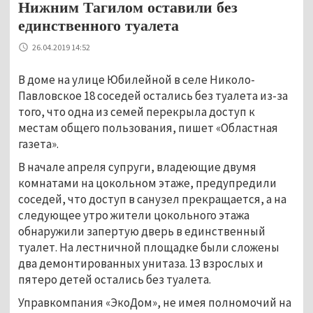
Нижним Тагилом оставили без
единственного туалета
26.04.2019 14:52
В доме на улице Юбилейной в селе Николо-
Павловское 18 соседей остались без туалета из-за
того, что одна из семей перекрыла доступ к
местам общего пользования, пишет «Областная
газета».
В начале апреля супруги, владеющие двумя
комнатами на цокольном этаже, предупредили
соседей, что доступ в санузел прекращается, а на
следующее утро жители цокольного этажа
обнаружили запертую дверь в единственный
туалет. На лестничной площадке были сложены
два демонтированных унитаза. 13 взрослых и
пятеро детей остались без туалета.
Управкомпания «ЭкоДом», не имея полномочий на