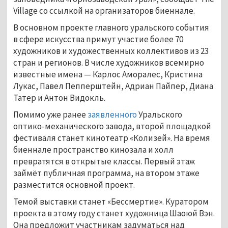
Village со ссылкой на организаторов биеннале.
В основном проекте главного уральского события
в сфере искусства примут участие более 70
художников и художественных коллективов из 23
стран и регионов. В числе художников всемирно
известные имена — Карлос Аморалес, Кристина
Лукас, Павел Пепперштейн, Адриан Пайпер, Диана
Татер и Антон Видокль.
Помимо уже ранее
заявленного
Уральского
оптико-механического завода, второй площадкой
фестиваля станет кинотеатр «Колизей». На время
биеннале пространство кинозала и холл
превратятся в открытые классы. Первый этаж
займёт публичная программа, на втором этаже
разместится основной проект.
Темой выставки станет «Бессмертие». Куратором
проекта в этому году станет художница Шаоюй Вэн.
Она предложит участникам задуматься над