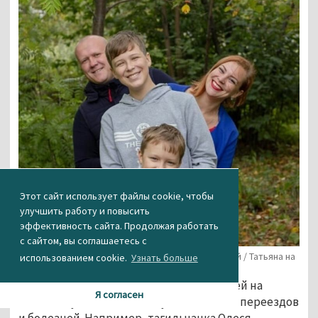
Этот сайт использует файлы cookie, чтобы
улучшить работу и повысить
эффективность сайта. Продолжая работать
с сайтом, вы соглашаетесь с
Фото из семейного архива Татьяны Дербышевой / Татьяна на
использованием cookie.
Узнать больше
прогулке с мужем и сыновьями
Также многие родители переводят детей на
Я согласен
постоянную дистанционку из-за частых переездов