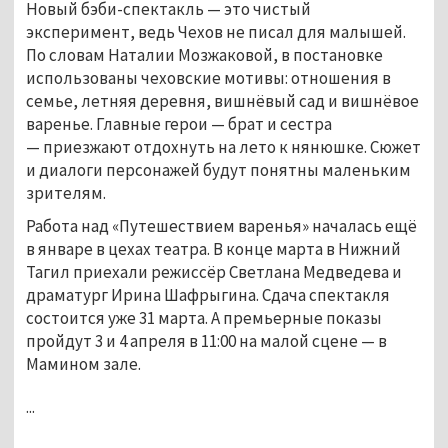
Новый бэби-спектакль
—
это чистый
эксперимент, ведь Чехов не писал для малышей.
По словам Наталии Мозжаковой, в постановке
использованы чеховские мотивы: отношения в
семье, летняя деревня, вишнёвый сад и вишнёвое
варенье. Главные герои
—
брат и сестра
—
приезжают отдохнуть на лето к нянюшке. Сюжет
и диалоги персонажей будут понятны маленьким
зрителям.
Работа над «Путешествием варенья» началась ещё
в январе в цехах театра. В конце марта в Нижний
Тагил приехали режиссёр Светлана Медведева и
драматург Ирина Шафрыгина. Сдача спектакля
состоится уже 31 марта. А премьерные показы
пройдут 3 и 4 апреля в 11:00 на малой сцене
—
в
Мамином зале.
...