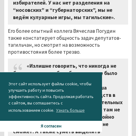
избирателей. У нас нет разделения на
“носовских” и “губернаторских”, мы не
ведём кулуарные игры, мы тагильские».
Его более опытный коллега Вячеслав Погудин
также констатирует общность задач депутатов-
тагильчан, но смотрит на возможность
противостояния более трезво.
«Излишне говорить, что никогда не
было такого, чтобы с бюджетом не было
проблем. Я иллюзий не строю, все
Этот сайт использует файлы cookie, чтобы
проблемы решить невозможно. Наша
улучшить работу и повысить
задача – притянуть максимум средств в
эффективность сайта. Продолжая работать
конструктивной работе на согласительных
с сайтом, вы соглашаетесь с
комиссиях. Кричать многие умеют, там не
использованием cookie.
Узнать больше
голосом брать нужно, а уметь спокойно
доказать, что без этих сумм город не
Я согласен
сможет. А также суметь выделить