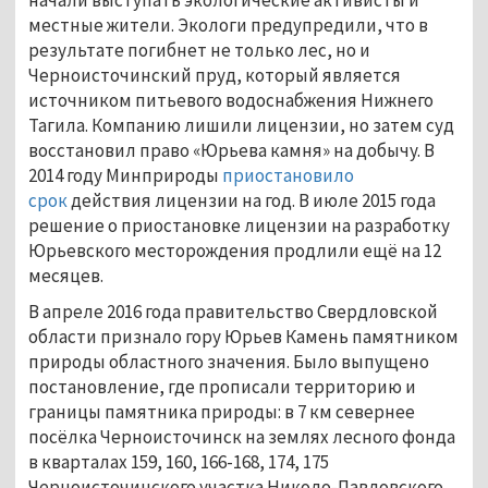
местные жители. Экологи предупредили, что в
результате погибнет не только лес, но и
Черноисточинский пруд, который является
источником питьевого водоснабжения Нижнего
Тагила. Компанию лишили лицензии, но затем суд
восстановил право «Юрьева камня» на добычу. В
2014 году Минприроды
приостановило
срок
действия лицензии на год. В июле 2015 года
решение о приостановке лицензии на разработку
Юрьевского месторождения продлили ещё на 12
месяцев.
В апреле 2016 года правительство Свердловской
области признало гору Юрьев Камень памятником
природы областного значения. Было выпущено
постановление, где прописали территорию и
границы памятника природы: в 7 км севернее
посёлка Черноисточинск на землях лесного фонда
в кварталах 159, 160, 166-168, 174, 175
Черноисточинского участка Николо-Павловского