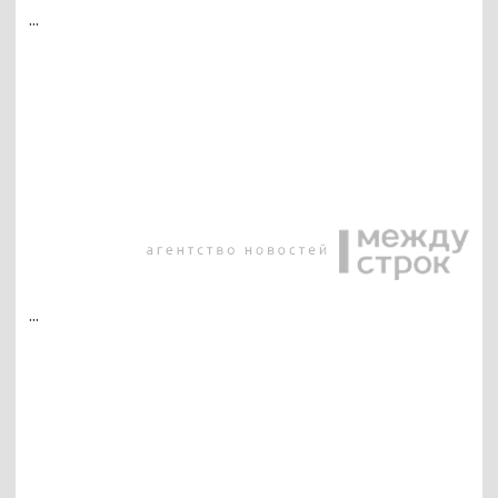
...
...