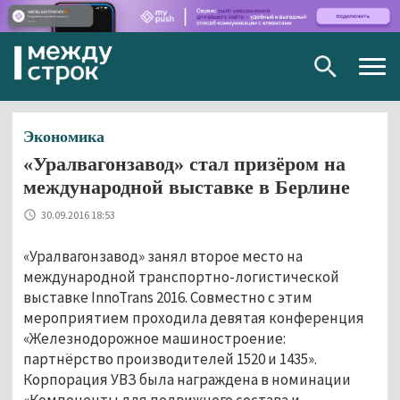
Togg
navig
Экономика
«Уралвагонзавод» стал призёром на
международной выставке в Берлине
30.09.2016 18:53
«Уралвагонзавод» занял второе место на
международной транспортно-логистической
выставке InnoTrans 2016. Совместно с этим
мероприятием проходила девятая конференция
«Железнодорожное машиностроение:
партнёрство производителей 1520 и 1435».
Корпорация УВЗ была награждена в номинации
«Компоненты для подвижного состава и