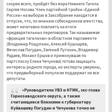
скорее всего, пройдёт без мэра Нижнего Тагила
Сергея Носова. Член партийной тройки «Единой
России» на выборах в Заксобрание находится в
отпуске, что, по мнению собеседников агентства,
может негативно повлиять на итоги
предварительных переговоров. Так называемая
«фракция тагильчан» в областном парламенте
(Владимир Рощупкин, Алексей Кушнарёв,
Вячеслав Погудин, Евгений Лутохин, Владимир
Радаев, Михаил Ершов и примкнувшая по
партсписку Елена Чечунова) готова защищать
интересы родного города, но эксперты уверены,
что предвыборный популизм поддержат не все
депутаты.
«Руководители УВЗ и НТМК, экс-глава
Горнозаводского округа, а также
считающиеся близкими к губернатору
Куйвашеву Погудин и Чечунова точно не