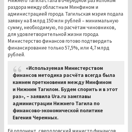
Нижнего Тагила стала в очередной раз яблоком
раздора между областным Минфином и
администрацией города. Тагильская мэрия подала
заявку на 8 млрд 150 млн рублей – минимальную
сумму, необходимую, по расчётам чиновников,
для удовлетворительной жизни города.
Министерство финансов готово подтвердить
финансирование только 57,5%, или 4,7 млрд
рублей.
«Используемая Министерством
финансов методика расчёта всегда была
камнем преткновения между Минфином
и Нижним Тагилом. Будем спорить и в этот
раз», – заявила Ura.ru замглавы
администрации Нижнего Тагила по
финансово-экономической политике
Евгения Черемных.
Её оппонент, свердловский министр финансов