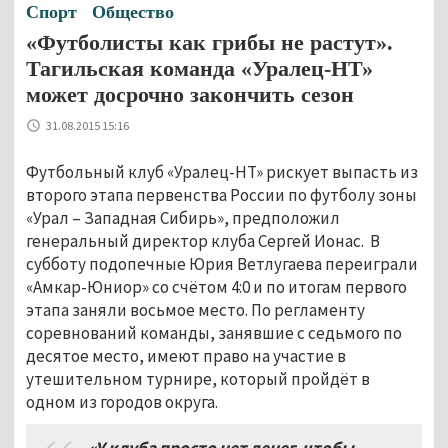
Спорт
Общество
«Футболисты как грибы не растут».
Тагильская команда «Уралец-НТ»
может досрочно закончить сезон
31.08.2015 15:16
Футбольный клуб «Уралец-НТ» рискует выпасть из
второго этапа первенства России по футболу зоны
«Урал – Западная Сибирь», предположил
генеральный директор клуба Сергей Ионас. В
субботу подопечные Юрия Ветлугаева переиграли
«Амкар-Юниор» со счётом 4:0 и по итогам первого
этапа заняли восьмое место. По регламенту
соревнований команды, занявшие с седьмого по
десятое место, имеют право на участие в
утешительном турнире, который пройдёт в
одном из городов округа.
«У клуба просто нет денег, чтобы