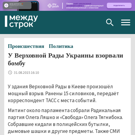
Togg
navig
Происшествия
Политика
У Верховной Рады Украины взорвали
бомбу
31.08.2015 16:10
У здания Верховной Рады в Киеве произошёл
мощный взрыв. Ранены 15 силовиков, передаёт
корреспондент ТАСС с места событий.
Митинг около парламента собрали Радикальная
партия Олега Ляшко и «Свобода» Олега Тягнибока.
Собравшие кидали в полицейских бутылки,
дымовые шашки и другие предметы. Также СМИ