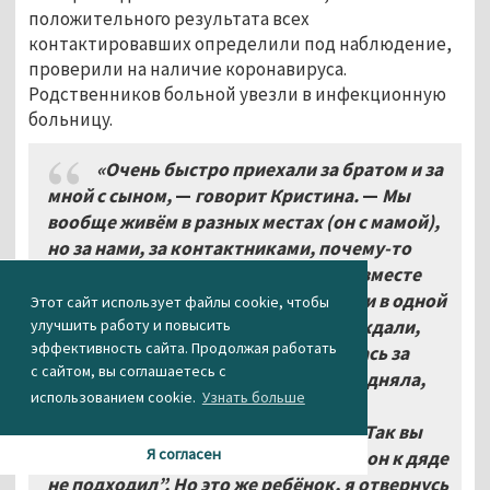
положительного результата всех
контактировавших определили под наблюдение,
проверили на наличие коронавируса.
Родственников больной увезли в инфекционную
больницу.
«Очень быстро приехали за братом и за
мной с сыном,
—
говорит Кристина.
—
Мы
вообще живём в разных местах (он с мамой),
но за нами, за контактниками, почему-то
приехала одна скорая. Сначала нас вместе
увезли, а потом ещё два дня держали в одной
Этот сайт использует файлы cookie, чтобы
палате в инфекционной больнице, ждали,
улучшить работу и повысить
эффективность сайта. Продолжая работать
пока анализы придут. Я очень боялась за
с сайтом, вы соглашаетесь с
здоровье своего сына, кипиш там подняла,
использованием cookie.
Узнать больше
потому что даже обычная вирусная
пневмония заразная. Мне сказали: “Так вы
Я согласен
держите ребёнка возле себя, чтобы он к дяде
не подходил”. Но это же ребёнок, я отвернусь