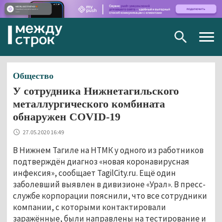
Togg
navig
Общество
У сотрудника Нижнетагильского
металлургического комбината
обнаружен COVID-19
27.05.2020 16:49
В Нижнем Тагиле на НТМК у одного из работников
подтверждён диагноз «новая коронавирусная
инфексия», сообщает TagilCity.ru. Ещё один
заболевший выявлен в дивизионе «Урал». В пресс-
службе корпорации пояснили, что все сотрудники
компании, с которыми контактировали
заражённые, были направлены на тестирование и