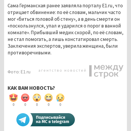
Сама Германская ранее заявляла порталу E1.ru, что
отрицает обвинение: по её словам, мальчик часто
мог «биться головой об стену», а в день смерти он
«поскользнулся, упал и ударился о порог в ванной
комнате». Прибывший медик скорой, по её словам,
не стал помогать, а лишь констатировал смерть.
Заключения экспертов, уверила женщина, были
противоречивыми.
Фото: E1.ru
КАК ВАМ НОВОСТЬ?
0
0
0
0
0