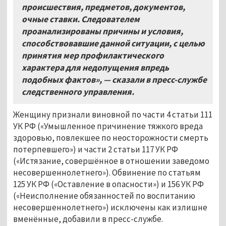
происшествия, предметов, документов,
очные ставки. Следователем
проанализированы причины и условия,
способствовавшие данной ситуации, с целью
принятия мер профилактического
характера для недопущения впредь
подобных фактов», — сказали в пресс-службе
следственного управления.
Женщину признали виновной по части 4 статьи 111
УК РФ («Умышленное причинение тяжкого вреда
здоровью, повлекшее по неосторожности смерть
потерпевшего») и части 2 статьи 117 УК РФ
(«Истязание, совершённое в отношении заведомо
несовершеннолетнего»). Обвинение по статьям
125 УК РФ («Оставление в опасности») и 156 УК РФ
(«Неисполнение обязанностей по воспитанию
несовершеннолетнего») исключены как излишне
вменённые, добавили в пресс-службе.