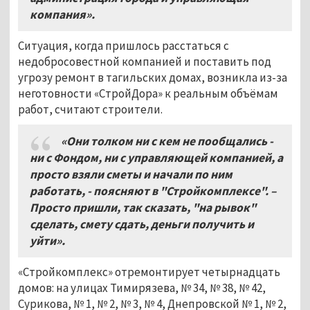
компания».
Ситуация, когда пришлось расстаться с
недобросовестной компанией и поставить под
угрозу ремонт в тагильских домах, возникла из-за
неготовности «СтройДора» к реальным объёмам
работ, считают строители.
«Они толком ни с кем не пообщались -
ни с Фондом, ни с управляющей компанией, а
просто взяли сметы и начали по ним
работать, - поясняют в "Стройкомплексе". –
Просто пришли, так сказать, "на рывок"
сделать, смету сдать, деньги получить и
уйти».
«Стройкомплекс» отремонтирует четырнадцать
домов: на улицах Тимирязева, № 34, № 38, № 42,
Сурикова, № 1, № 2, № 3, № 4, Днепровской № 1, № 2,