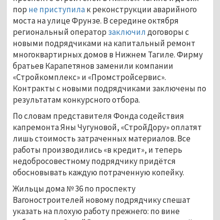
пор
не приступила
к реконструкции аварийного
моста на улице Фрунзе. В середине октября
региональный оператор
заключил
договоры с
новыми подрядчиками на капитальный ремонт
многоквартирных домов в Нижнем Тагиле. Фирму
братьев Карапетянов заменили компании
«Стройкомплекс» и «Промстройсервис».
Контракты с новыми подрядчиками заключены по
результатам конкурсного отбора.
По словам представителя Фонда содействия
капремонта Яны Чугуновой, «СтройДору» оплатят
лишь стоимость затраченных материалов. Все
работы производились «в кредит», и теперь
недобросовестному подрядчику придётся
обосновывать каждую потраченную копейку.
Жильцы дома № 36 по проспекту
Вагоностроителей новому подрядчику спешат
указать на плохую работу прежнего: по вине