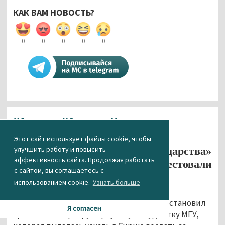
КАК ВАМ НОВОСТЬ?
0
0
0
0
0
Общество
Общество
Политика
Происшествия
Этот сайт использует файлы cookie, чтобы
улучшить работу и повысить
Сторонницу «Исламского государства»
эффективность сайта. Продолжая работать
из МГУ Варвару Караулову арестовали
с сайтом, вы соглашаетесь с
28.10.2015 17:43
использованием cookie.
Узнать больше
Лефортовский районный суд Москвы постановил
Я согласен
арестовать Варвару Караулову – студентку МГУ,