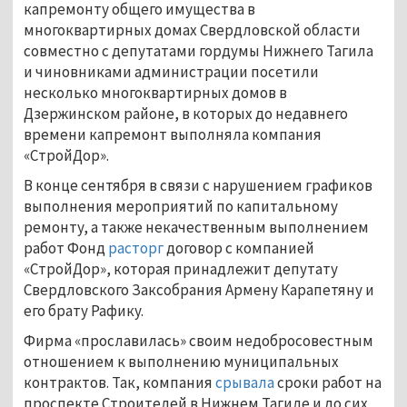
капремонту общего имущества в
многоквартирных домах Свердловской области
совместно с депутатами гордумы Нижнего Тагила
и чиновниками администрации посетили
несколько многоквартирных домов в
Дзержинском районе, в которых до недавнего
времени капремонт выполняла компания
«СтройДор».
В конце сентября в связи с нарушением графиков
выполнения мероприятий по капитальному
ремонту, а также некачественным выполнением
работ Фонд
расторг
договор с компанией
«СтройДор», которая принадлежит депутату
Свердловского Заксобрания Армену Карапетяну и
его брату Рафику.
Фирма «прославилась» своим недобросовестным
отношением к выполнению муниципальных
контрактов. Так, компания
срывала
сроки работ на
проспекте Строителей в Нижнем Тагиле и до сих