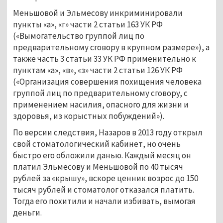
Меньшовой и Эльмесову инкриминировали
пункты «а», «г» части 2 статьи 163 УК РФ
(«Вымогательство группой лиц по
предварительному сговору в крупном размере»), а
также часть 3 статьи 33 УК РФ применительно к
пунктам «а», «в», «з» части 2 статьи 126 УК РФ
(«Организация совершения похищения человека
группой лиц по предварительному сговору, с
применением насилия, опасного для жизни и
здоровья, из корыстных побуждений»).
По версии следствия, Назаров в 2013 году открыл
свой стоматологический кабинет, но очень
быстро его обложили данью. Каждый месяц он
платил Эльмесову и Меньшовой по 40 тысяч
рублей за «крышу», вскоре ценник возрос до 150
тысяч рублей и стоматолог отказался платить.
Тогда его похитили и начали избивать, вымогая
деньги.