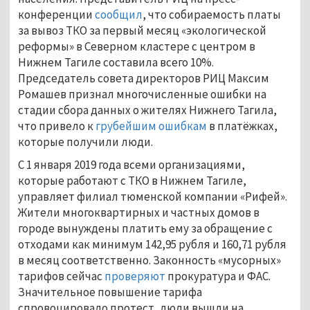
конференции
сообщил
, что собираемость платы
за вывоз ТКО за первый месяц «экологической
реформы» в Северном кластере с центром в
Нижнем Тагиле составила всего 10%.
Председатель совета директоров РИЦ Максим
Ромашев признал многочисленные ошибки на
стадии сбора данных о жителях Нижнего Тагила,
что привело к
грубейшим ошибкам
в платёжках,
которые получили люди.
С 1 января 2019 года всеми организациями,
которые работают с ТКО в Нижнем Тагиле,
управляет филиал тюменской компании «Рифей».
Жители многоквартирных и частных домов в
городе вынуждены платить ему за обращение с
отходами как минимум 142,95 рубля и 160,71 рубля
в месяц соответственно. Законность «мусорных»
тарифов сейчас
проверяют
прокуратура и ФАС.
Значительное повышение тарифа
спровоцировало протест, люди вышли на