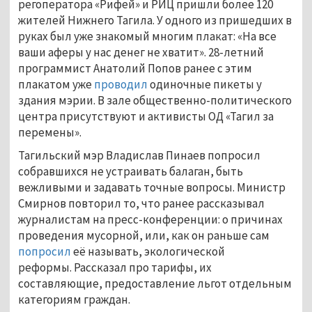
регоператора «Рифей» и РИЦ пришли более 120
жителей Нижнего Тагила. У одного из пришедших в
руках был уже знакомый многим плакат: «На все
ваши аферы у нас денег не хватит». 28-летний
программист Анатолий Попов ранее с этим
плакатом уже
проводил
одиночные пикеты у
здания мэрии. В зале общественно-политического
центра присутствуют и активисты ОД «Тагил за
перемены».
Тагильский мэр Владислав Пинаев попросил
собравшихся не устраивать балаган, быть
вежливыми и задавать точные вопросы. Министр
Смирнов повторил то, что ранее рассказывал
журналистам на пресс-конференции: о причинах
проведения мусорной, или, как он раньше сам
попросил
её называть, экологической
реформы. Рассказал про тарифы, их
составляющие, предоставление льгот отдельным
категориям граждан.