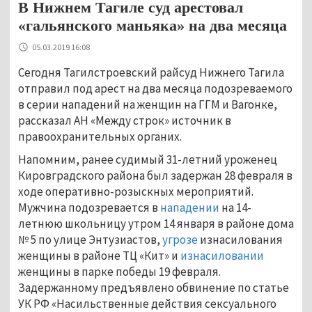
В Нижнем Тагиле суд арестовал
«гальянского маньяка» на два месяца
05.03.2019 16:08
Сегодня Тагилстроевский райсуд Нижнего Тагила
отправил под арест на два месяца подозреваемого
в серии нападений на женщин на ГГМ и Вагонке,
рассказал АН «Между строк» источник в
правоохранительных органих.
Напомним, ранее судимый 31-летний уроженец
Кировградского района был задержан 28 февраля в
ходе оперативно-розыскных мероприятий.
Мужчина подозревается в
нападении
на 14-
летнюю школьницу утром 14 января в районе дома
№ 5 по улице Энтузиастов,
угрозе
изнасилования
женщины в районе ТЦ «Кит» и
изнасиловании
женщины в парке победы 19 февраля.
Задержанному предъявлено обвинение по статье
УК РФ «Насильственные действия сексуального