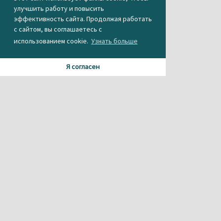
улучшить работу и повысить
эффективность сайта. Продолжая работать
с сайтом, вы соглашаетесь с
использованием cookie.
Узнать больше
Я согласен
Материалы данного сайта содержат информацию,
не предназначенную для несовершеннолетних.
При использовании материала или частичном
цитировании, ссылка на
агентство новостей «Между строк» обязательна.
Свидетельство о регистрации СМИ Эл № ФС 77-56537 от