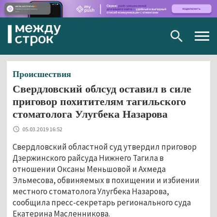
Togg
navig
Происшествия
Свердловский облсуд оставил в силе
приговор похитителям тагильского
стоматолога Улугбека Назарова
05.03.2019 16:52
Свердловский областной суд утвердил приговор
Дзержинского райсуда Нижнего Тагила в
отношении Оксаны Меньшовой и Ахмеда
Эльмесова, обвиняемых в похищении и избиении
местного стоматолога Улугбека Назарова,
сообщила пресс-секретарь регионального суда
Екатерина Масленникова.