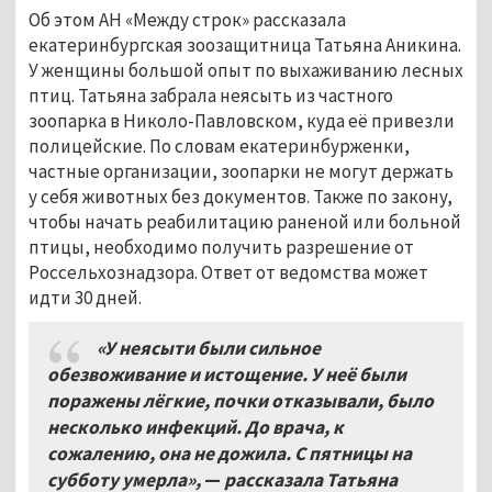
Об этом АН «Между строк» рассказала
екатеринбургская зоозащитница Татьяна Аникина.
У женщины большой опыт по выхаживанию лесных
птиц. Татьяна забрала неясыть из частного
зоопарка в Николо-Павловском, куда её привезли
полицейские. По словам екатеринбурженки,
частные организации, зоопарки не могут держать
у себя животных без документов. Также по закону,
чтобы начать реабилитацию раненой или больной
птицы, необходимо получить разрешение от
Россельхознадзора. Ответ от ведомства может
идти 30 дней.
«У неясыти были сильное
обезвоживание и истощение. У неё были
поражены лёгкие, почки отказывали, было
несколько инфекций. До врача, к
сожалению, она не дожила. С пятницы на
субботу умерла»,
—
рассказала Татьяна