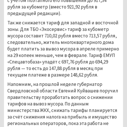
с учётом поэтапного его повышения до 917,34
рубля за кубометр (вместо 921,92 рубля в
предыдущей редакции).
Так же снижается тариф для западной и восточной
зоны. Для ТБО «Экосервис» тариф за кубометр
мусора составит 710,02 рубля вместо 713,57 рубля,
следовательно, житель многоквартирного дома
будет платить за вывоз мусора в апреле примерно
на 29 копеек меньше, чем в феврале. Тариф ЕМУП
«Спецавтобаза» упадёт с 697,76 рубля до 694,29
рубля — то есть до 147,88 рубля в месяц при
текущем платеже в размере 148,62 рубля.
Напомним, на прошлой неделе губернатор
Свердловской области Евгений Куйвашев поручил
правительству проработать вопрос о снижении
тарифов на вывоз мусора. По данным
министерства ЖКХ, снижать тарифы планируется
за счёт снижения налога на прибыль и имущество
региональных операторов, пока эта работа не