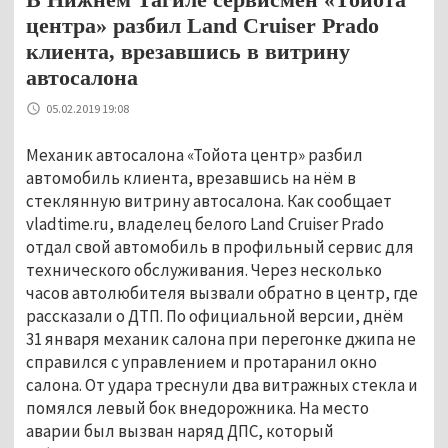
центра» разбил Land Cruiser Prado
клиента, врезавшись в витрину
автосалона
05.02.2019 19:08
Механик автосалона «Тойота центр» разбил
автомобиль клиента, врезавшись на нём в
стеклянную витрину автосалона. Как сообщает
vladtime.ru, владелец белого Land Cruiser Prado
отдал свой автомобиль в профильный сервис для
технического обслуживания. Через несколько
часов автолюбителя вызвали обратно в центр, где
рассказали о ДТП. По официальной версии, днём
31 января механик салона при перегонке джипа не
справился с управлением и протаранил окно
салона. От удара треснули два витражных стекла и
помялся левый бок внедорожника. На место
аварии был вызван наряд ДПС, который