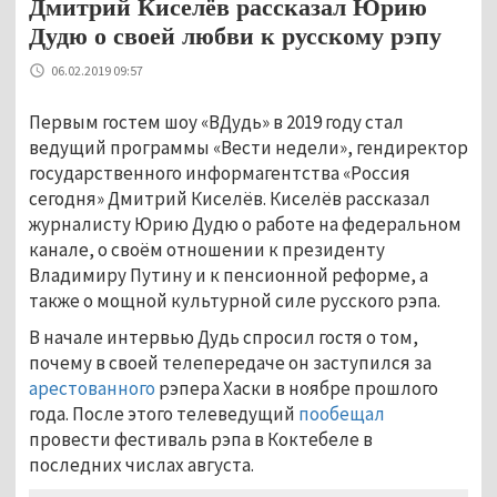
Дмитрий Киселёв рассказал Юрию
Дудю о своей любви к русскому рэпу
06.02.2019 09:57
Первым гостем шоу «ВДудь» в 2019 году стал
ведущий программы «Вести недели», гендиректор
государственного информагентства «Россия
сегодня» Дмитрий Киселёв. Киселёв рассказал
журналисту Юрию Дудю о работе на федеральном
канале, о своём отношении к президенту
Владимиру Путину и к пенсионной реформе, а
также о мощной культурной силе русского рэпа.
В начале интервью Дудь спросил гостя о том,
почему в своей телепередаче он заступился за
арестованного
рэпера Хаски в ноябре прошлого
года. После этого телеведущий
пообещал
провести фестиваль рэпа в Коктебеле в
последних числах августа.