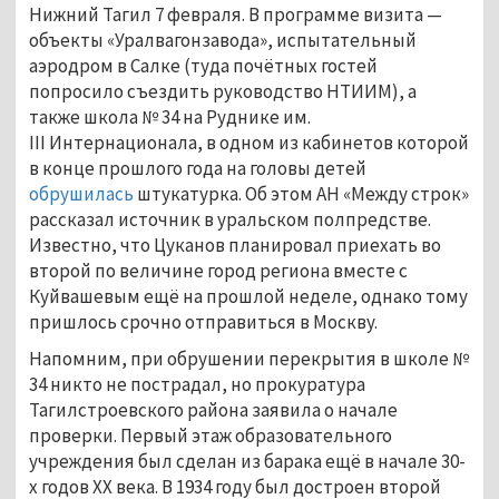
Нижний Тагил 7 февраля. В программе визита —
объекты «Уралвагонзавода», испытательный
аэродром в Салке (туда почётных гостей
попросило съездить руководство НТИИМ), а
также школа № 34 на Руднике им.
III Интернационала, в одном из кабинетов которой
в конце прошлого года на головы детей
обрушилась
штукатурка. Об этом АН «Между строк»
рассказал источник в уральском полпредстве.
Известно, что Цуканов планировал приехать во
второй по величине город региона вместе с
Куйвашевым ещё на прошлой неделе, однако тому
пришлось срочно отправиться в Москву.
Напомним, при обрушении перекрытия в школе №
34 никто не пострадал, но прокуратура
Тагилстроевского района заявила о начале
проверки. Первый этаж образовательного
учреждения был сделан из барака ещё в начале 30-
х годов XX века. В 1934 году был достроен второй