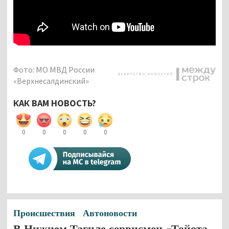
Фото: МО МВД России
«Верхнесалдинский»
КАК ВАМ НОВОСТЬ?
0
0
0
0
0
Происшествия
Автоновости
В Нижнем Тагиле сервисмен «Тойота