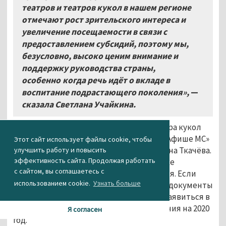
театров и театров кукол в нашем регионе
отмечают рост зрительского интереса и
увеличение посещаемости в связи с
предоставлением субсидий, поэтому мы,
безусловно, высоко ценим внимание и
поддержку руководства страны,
особенно когда речь идёт о вкладе в
воспитание подрастающего поколения»,
—
сказала Светлана Учайкина.
Реконструкция Нижнетагильского театра кукол
начнётся не раньше 2020 года. Об этом «Афише МС»
Этот сайт использует файлы cookie, чтобы
ранее
рассказала
директор тетра Татьяна Ткачёва.
улучшить работу и повысить
эффективность сайта. Продолжая работать
Сейчас театр ведёт работу по подготовке
с сайтом, вы соглашаетесь с
документации на реконструкцию здания. Если
использованием cookie.
Узнать больше
удастся получить все разрешительные документы
и пройти экспертизу, то город сможет заявиться в
федеральную программу финансирования на 2020
Я согласен
год.