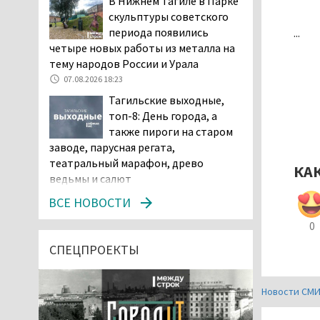
В Нижнем Тагиле в Парке
скульптуры советского
...
периода появились
четыре новых работы из металла на
тему народов России и Урала
07.08.2026 18:23
Тагильские выходные,
топ-8: День города, а
также пироги на старом
заводе, парусная регата,
театральный марафон, древо
КА
ведьмы и салют
07.08.2026 15:56
ВСЕ НОВОСТИ
Суд в Нижнем Тагиле
0
оставил без изменений
наказание водителю,
СПЕЦПРОЕКТЫ
пойманному за рулём в состоянии
наркотического опьянения
Новости СМ
07.08.2026 15:35
Пять человек погибли в