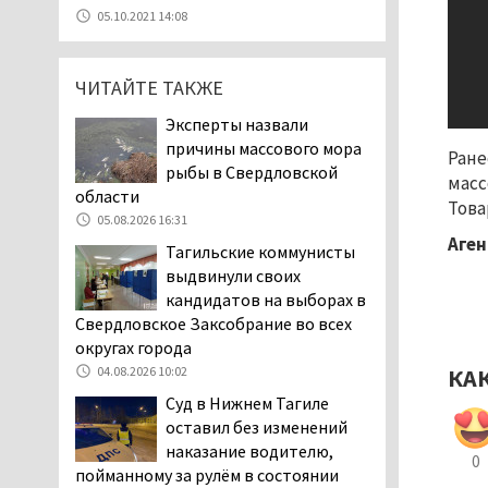
В Нижнем Тагиле в День
05.10.2021 14:08
города перекроют
центральные улицы и
ограничат парковку
ЧИТАЙТЕ ТАКЖЕ
07.08.2026 12:57
Эксперты назвали
В суд направлено
причины массового мора
Ране
уголовное дело о
рыбы в Свердловской
масс
мошенничестве при
области
Това
строительстве ИЖС в Нижнем
05.08.2026 16:31
Тагиле
Аген
Тагильские коммунисты
07.08.2026 11:47
выдвинули своих
Екатеринбург подвергся
кандидатов на выборах в
атаке БПЛА, восемь из
Свердловское Заксобрание во всех
них были сбиты, три
округах города
упали на крышу логистического
КА
04.08.2026 10:02
центра
Суд в Нижнем Тагиле
07.08.2026 11:28
оставил без изменений
Тагильские спасатели
наказание водителю,
0
помогли заблудившемуся
пойманному за рулём в состоянии