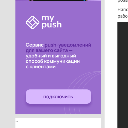
роз
Напо
рабо
...