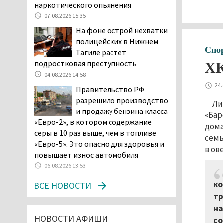
в лесу мужчине найти
наркотического опьянения
дорогу домой
07.08.2026 15:35
06.08.2026 16:28
На фоне острой нехватки
Прокуратура
полицейских в Нижнем
Дзержинского района
Спо
Тагиле растёт
Нижнего Тагила
подростковая преступность
ХК
возбудила административное дело в
04.08.2026 14:58
отношении «Водоканала-НТ» из-за
24.
Правительство РФ
отсутствия холодной воды
разрешило производство
Ли
06.08.2026 15:42
и продажу бензина класса
«Бар
Двое детей пострадали
«Евро-2», в котором содержание
дома
при сходе трамвая с
серы в 10 раз выше, чем в топливе
семь
рельсов в Нижнем Тагиле
«Евро-5». Это опасно для здоровья и
в ов
06.08.2026 14:25
повышает износ автомобиля
Правительство РФ
06.08.2026 13:53
разрешило производство
ко
ВСЕ НОВОСТИ
и продажу бензина класса
тр
«Евро-2», в котором содержание
на
серы в 10 раз выше, чем в топливе
НОВОСТИ АФИШИ
со
«Евро-5». Это опасно для здоровья и