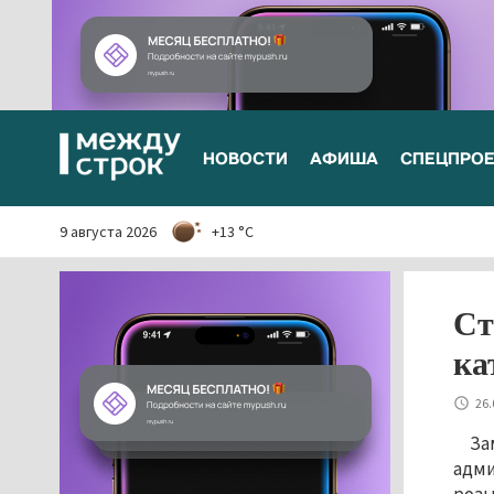
НОВОСТИ
АФИША
СПЕЦПРО
9 августа 2026
+13 °C
Ст
ка
26.
За
адми