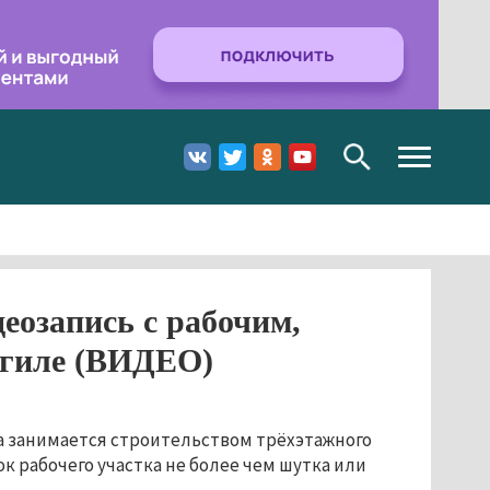
Toggle
navigation
еозапись с рабочим,
агиле (ВИДЕО)
а занимается строительством трёхэтажного
к рабочего участка не более чем шутка или