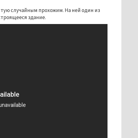
ятую случайным прохожим. На ней один из
строящееся здание.