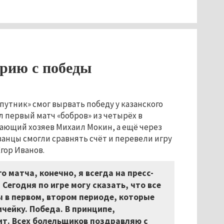
рию с победы
утник» смог вырвать победу у казанского
л первый матч «бобров» из четырёх в
дающий хозяев Михаил Мокин, а ещё через
анцы смогли сравнять счёт и перевели игру
гор Иванов.
о матча, конечно, я всегда на пресс-
Сегодня по игре могу сказать, что все
ы в первом, втором периоде, которые
ичейку. Победа. В принципе,
ит. Всех болельщиков поздравляю с