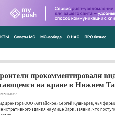
ЕКТЫ
Советы МС
МСнаобеде
О НАС
ПРО бизнес
роители прокомментировали вид
тающемся на кране в Нижнем Т
09.2016 09:57
мдиректора ООО «Алтайское» Сергей Кушнарёв, чья фирм
нистративного здания на улице Зари, заявил, что поступо