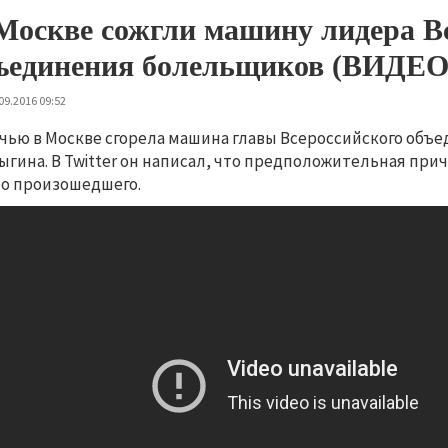
Москве сожгли машину лидера В
ъединения болельщиков (ВИДЕО
09.2016 09:52
чью в Москве сгорела машина главы Всероссийского объ
гина. В Twitter он написал, что предположительная прич
о произошедшего.