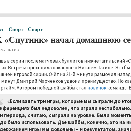
рт
Спорт
Спорт
 «Спутник» начал домашнюю се
09.2016 13:34
шь в серии послематчевых буллитов нижнетагильский «Сп
са». Встреча проходила накануне в Нижнем Тагиле. Это бы
шней игровой серии. Счёт на 21-й минуте размочил напа
 минут Дмитрий Марченков удвоил преимущество. Но каз
ертайм. Автором победной шайбы стал
новичок
команды Е
«Если взять три игры, которые мы сыграли до этог
нференциях был недоволен, что играли нестабильно. 
и периода, считаю, сыграли на уровне. Были момент
до было использовать. Две шайбы, конечно, это на н
держанием игры мы довольны
–
и результатом, знач