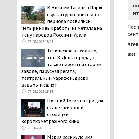
по
повышает износ автомобиля
В Нижнем Тагиле в Парке
ит
06.08.2026 13:53
скульптуры советского
периода появились
В Детской городской
Посл
четыре новых работы из металла на
больнице № 3 Нижнего
сент
тему народов России и Урала
Тагила опровергли
обвинения родителей, которые
07.08.2026 18:23
Аген
заявили, что их дочь в палате
Тагильские выходные,
ФОТО
покусала бельевая вошь
топ-8: День города, а
06.08.2026 13:02
также пироги на старом
заводе, парусная регата,
В Нижнем Тагиле на три
театральный марафон, древо
дня запретят
ведьмы и салют
электросамокаты
...
07.08.2026 15:56
06.08.2026 11:41
Нижний Тагил на три дня
«Я уверен, это бельевая
станет мировой
вошь». Родители 10-
столицей
летней девочки
короткометражного кино
пожаловались на кровососущих
паразитов, которые искусали их
05.08.2026 13:20
ребёнка в детской больнице
Мэрия раскрыла имя