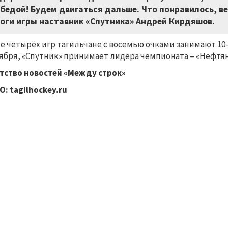
бедой! Будем двигаться дальше. Что понравилось, в
оги игры наставник «Спутника» Андрей Кирдяшов.
е четырёх игр тагильчане с восемью очками занимают 10-
ября, «Спутник» принимает лидера чемпионата
–
«Нефтян
тство новостей «Между строк»
: tagilhockey.ru