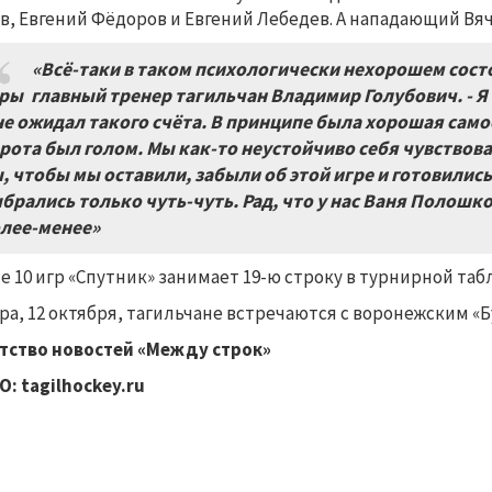
в, Евгений Фёдоров и Евгений Лебедев. А нападающий В
«Всё-таки в таком психологически нехорошем сост
ры главный тренер тагильчан Владимир Голубович. - Я 
не ожидал такого счёта. В принципе была хорошая сам
рота был голом. Мы как-то неустойчиво себя чувствова
, чтобы мы оставили, забыли об этой игре и готовились
брались только чуть-чуть. Рад, что у нас Ваня Полошко
лее-менее»
е 10 игр «Спутник» занимает 19-ю строку в турнирной таб
ра, 12 октября, тагильчане встречаются с воронежским «
тство новостей «Между строк»
: tagilhockey.ru