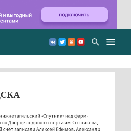
Toggle
navigation
 ЦСКА
нижнетагильский «Спутник» над фарм-
у во Дворце ледового спорта им. Сотникова,
вой счёт записали Алексей Ефимов, Александр