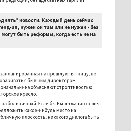
я в редакции, без адекватных зарплат
поднять" новости. Каждый день сейчас
енд-ап, нужен он там или не нужен - без
 могут быть реформы, когда есть не на
», запланированная на прошлую пятницу, не
зговаривать с бывшим директором
адоначальника объясняют строптивостью
торское кресло.
ть на больничный. Если бы Вылегжанин пошёл
редложить какое-нибудь место на
убличную плоскость, никакого диалога быть