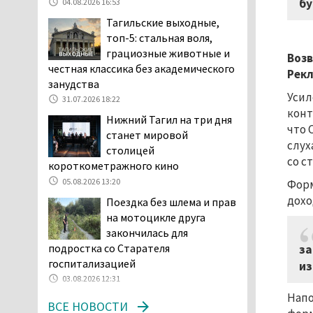
бу
04.08.2026 16:53
начала купального сезона
Тагильские выходные,
погиб 21 человек
топ-5: стальная воля,
05.08.2026 14:05
грациозные животные и
Возв
Нижний Тагил на три дня
честная классика без академического
Рек
станет мировой
занудства
столицей
Усил
31.07.2026 18:22
короткометражного кино
конт
Нижний Тагил на три дня
05.08.2026 13:20
что 
станет мировой
слух
Мэрия раскрыла имя
столицей
со с
главной звезды Дня
короткометражного кино
города в Нижнем Тагиле
05.08.2026 13:20
Форм
05.08.2026 11:26
дохо
Поездка без шлема и прав
В Нижнем Тагиле
на мотоцикле друга
разыскивают 45-летнего
закончилась для
Виталия Говорухина
подростка со Старателя
за
05.08.2026 11:10
госпитализацией
из
03.08.2026 12:31
Во втором квартале
текущего года
Напо
ВСЕ НОВОСТИ
мошенники украли у