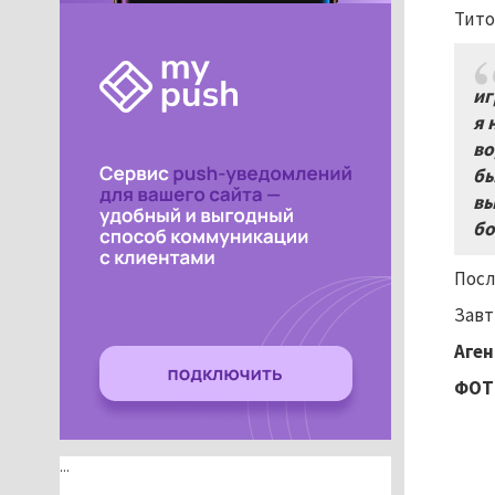
Тито
иг
я 
во
бы
вы
бо
Посл
Завт
Аген
ФОТО
...