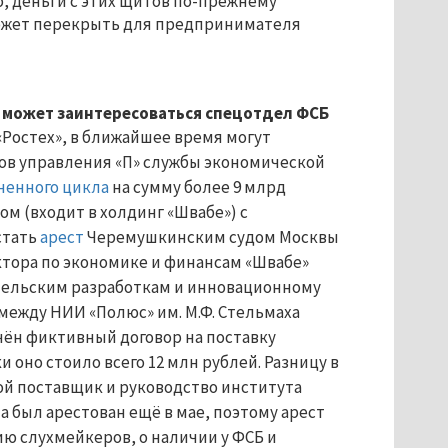
, деньги с этих щитов по-прежнему
может перекрыть для предпринимателя
 может заинтересоваться спецотдел ФСБ
«Ростех»,
в ближайшее время
могут
ов управления «П» службы экономической
ненного цикла
на сумму более 9 млрд
м (входит в холдинг «Швабе») с
стать
арест
Черемушкинским судом Москвы
ктора по экономике и финансам «Швабе»
ательским разработкам и инновационному
 между НИИ «Полюс» им. М.Ф. Стельмаха
ён фиктивный договор на поставку
 оно стоило всего 12 млн рублей. Разницу в
ой поставщик и руководство института
а был арестован ещё в мае, поэтому арест
ию слухмейкеров, о наличии
у ФСБ и