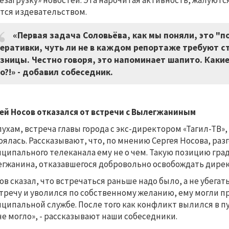
езагрузку» новостей. Эта нарочитая активность, жалуютс
тся издевательством.
«Первая задача Соловьёва, как мы поняли, это "
еративки, чуть ли не в каждом репортаже требуют ст
зницы. Честно говоря, это напоминает шапито. Какие
о?!» - добавил собеседник.
ей Носов отказался от встречи с Вылегжаниным
лухам, встреча главы города с экс-директором «Тагил-ТВ
оялась. Рассказывают, что, по мнению Сергея Носова, ра
ципального телеканала ему не о чем. Такую позицию гр
гжанина, отказавшегося добровольно освобождать дирек
ов сказал, что встречаться раньше надо было, а не убега
тречу и уволился по собственному желанию, ему могли п
ципальной службе. После того как конфликт вылился в п
не могло», - рассказывают наши собеседники.