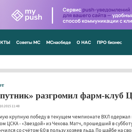
ЕКТЫ
Советы МС
МСнаобеде
О НАС
ПРО бизнес
рт
путник» разгромил фарм-клуб
10.2015 11:48
мую крупную победу в текущем чемпионате ВХЛ одержал 
ом ЦСКА - «Звездой» из Чехова. Матч, прошедший в суббот
нчился со счётом 6:0 в пользу хозяев льда. По шайбе на с