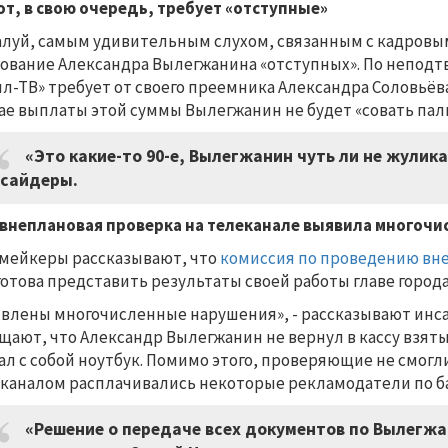
от, в свою очередь, требует «отступные»
луй, самым удивительным слухом, связанным с кадровым
ование Александра Вылегжанина «отступных». По непо
ил-ТВ» требует от своего преемника Александра Соловьёв
ае выплаты этой суммы Вылегжанин не будет «совать палк
«Это какие-то 90-е, Вылегжанин чуть ли не жулик
сайдеры.
 внеплановая проверка на телеканале выявила многоч
мейкеры рассказывают, что
комиссия по проведению вн
готова представить результаты своей работы главе города
влены многочисленные нарушения», - рассказывают инса
щают, что Александр Вылегжанин не вернул в кассу взяты
ал с собой ноутбук. Помимо этого, проверяющие не смогл
каналом расплачивались некоторые рекламодатели по б
«Решение о передаче всех документов по Вылегж