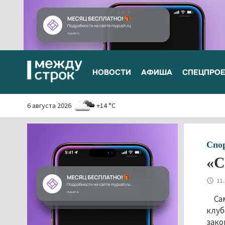
НОВОСТИ
АФИША
СПЕЦПРО
6 августа 2026
+14 °C
Спо
«С
11.
Са
клуб
зако