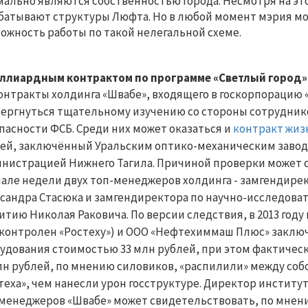
ально являются собственностью города. Несмотря на это
батывают структуры Люфта. Но в любой момент мэрия 
ожность работы по такой нелегальной схеме.
ллиардным контрактом по программе «Светлый город»
онтракты холдинга «Швабе», входящего в госкорпорацию 
ергнуться тщательному изучению со стороны сотрудник
пасности ФСБ. Среди них может оказаться и
контракт жиз
ей, заключённый Уральским оптико-механическим заводо
нистрацией Нижнего Тагила. Причиной проверки может 
чале недели двух топ-менеджеров холдинга - замгендире
сандра Стасюка и замгендиректора по научно-исследов
итию Николая Раковича. По версии следствия, в 2013 году
контролен «Ростеху») и ООО «Нефтехиммаш Плюс» заключ
удования стоимостью 33 млн рублей, при этом фактически
лн рублей, по мнению силовиков, «распилили» между соб
теха», чем нанесли урон госструктуре. Директор институт
менеджеров «Швабе» может свидетельствовать, по мнен