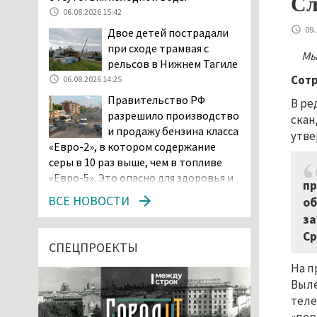
Сл
06.08.2026 15:42
09.
Двое детей пострадали
при сходе трамвая с
Мы
рельсов в Нижнем Тагиле
Сотр
06.08.2026 14:25
Правительство РФ
В ре
разрешило производство
скан
и продажу бензина класса
утв
«Евро-2», в котором содержание
серы в 10 раз выше, чем в топливе
«Евро-5». Это опасно для здоровья и
пр
повышает износ автомобиля
ВСЕ НОВОСТИ
об
06.08.2026 13:53
за
В Детской городской
Ср
больнице № 3 Нижнего
СПЕЦПРОЕКТЫ
Тагила опровергли
На п
обвинения родителей, которые
Выле
заявили, что их дочь в палате
теле
покусала бельевая вошь