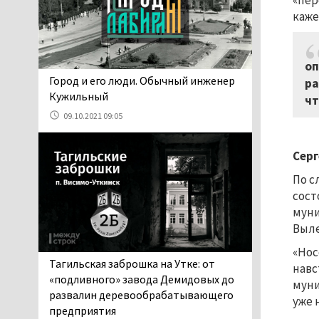
«пер
06.08.2026 13:02
каже
В Нижнем Тагиле на три
дня запретят
электросамокаты
оп
06.08.2026 11:41
​​​​​​​Город и его люди. Обычный инженер
ра
«Я уверен, это бельевая
Кужильный
чт
вошь». Родители 10-
09.10.2021 09:05
летней девочки
пожаловались на кровососущих
Серг
паразитов, которые искусали их
ребёнка в детской больнице
По с
Нижнего Тагила
сост
05.08.2026 17:59
муни
Директора уральского
Выле
предприятия по
«Нос
производству дронов
Тагильская заброшка на Утке: от
навс
«Упырь» подорвали в автомобиле
«подливного» завода Демидовых до
муни
под Екатеринбургом
развалин деревообрабатывающего
уже 
05.08.2026 17:05
предприятия