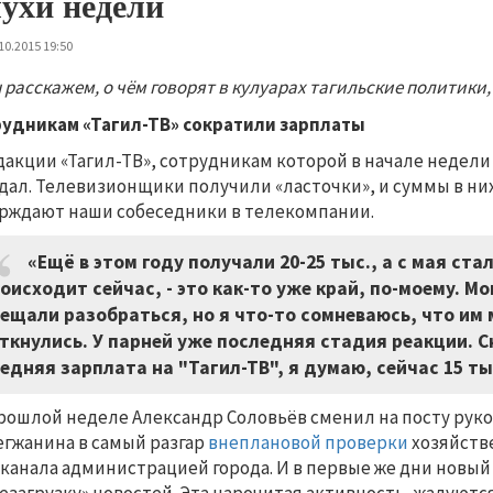
ухи недели
10.2015 19:50
 расскажем, о чём говорят в кулуарах тагильские политик
удникам «Тагил-ТВ» сократили зарплаты
дакции «Тагил-ТВ», сотрудникам которой в начале недел
дал. Телевизионщики получили «ласточки», и суммы в ни
ерждают наши собеседники в телекомпании.
«Ещё в этом году получали 20-25 тыс., а с мая ста
оисходит сейчас, - это как-то уже край, по-моему. 
ещали разобраться, но я что-то сомневаюсь, что им 
ткнулись. У парней уже последняя стадия реакции. С
едняя зарплата на "Тагил-ТВ", я думаю, сейчас 15 ты
рошлой неделе Александр Соловьёв сменил на посту ру
гжанина в самый разгар
внеплановой проверки
хозяйств
канала администрацией города. И в первые же дни новы