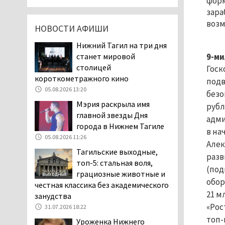
форм
клиентов российских банков 7,4 млрд
зара
рублей
возм
НОВОСТИ АФИШИ
05.08.2026 10:58
Нижний Тагил на три дня
Жителей центра Нижнего
станет мировой
9-ми
Тагила напугала система
столицей
оповещения о
Госк
короткометражного кино
заложенной бомбе
подв
05.08.2026 13:20
04.08.2026 17:57
безо
Мэрия раскрыла имя
«Выезжать на круговое
рубл
главной звезды Дня
движение здесь очень
адми
города в Нижнем Тагиле
опасно: машин, которые
в на
05.08.2026 11:26
надо пропускать, почти не видно».
Алек
Тагильчане пожаловались на плохой
Тагильские выходные,
разв
обзор из-за высокой травы у дороги
топ-5: стальная воля,
(под
на перекрёстке улиц Серова и
грациозные животные и
обор
Первомайской
честная классика без академического
21 м
04.08.2026 16:53
занудства
«Рос
31.07.2026 18:22
Отлавливать собак в
топ-
Нижнем Тагиле будут
Уроженка Нижнего