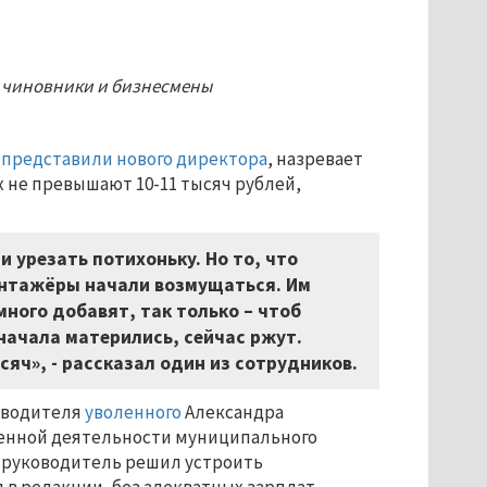
и, чиновники и бизнесмены
и
представили нового директора
, назревает
х не превышают 10-11 тысяч рублей,
ли урезать потихоньку. Но то, что
Монтажёры начали возмущаться. Им
много добавят, так только – чтоб
начала матерились, сейчас ржут.
сяч», - рассказал один из сотрудников.
ководителя
уволенного
Александра
енной деятельности муниципального
й руководитель решил устроить