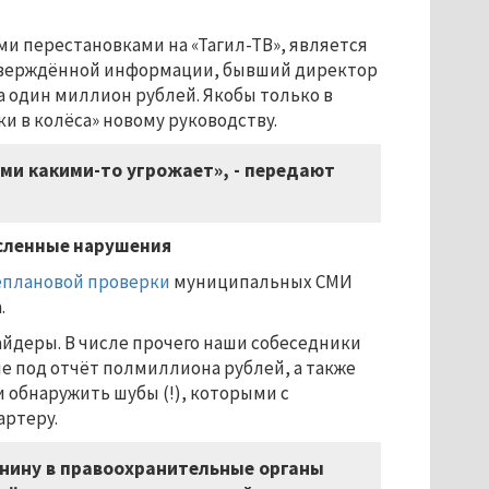
и перестановками на «Тагил-ТВ», является
дтверждённой информации, бывший директор
а один миллион рублей. Якобы только в
и в колёса» новому руководству.
ами какими-то угрожает», - передают
исленные нарушения
еплановой проверки
муниципальных СМИ
.
йдеры. В числе прочего наши собеседники
е под отчёт полмиллиона рублей, а также
и обнаружить шубы (!), которыми с
артеру.
анину в правоохранительные органы