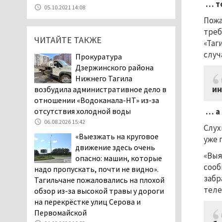
Эксперты назвали
… т
05.10.2021 14:08
причины массового мора
Пожа
рыбы в Свердловской
треб
области
ЧИТАЙТЕ ТАКЖЕ
«Таг
05.08.2026 16:31
случ
Прокуратура
Осуждённый за убийство
Дзержинского района
тагильского хоккеиста
Нижнего Тагила
Александра Чумарина
ин
возбудила административное дело в
Самат Хазипов в очередной раз
отношении «Водоканала-НТ» из-за
попал на скамью подсудимых
отсутствия холодной воды
… а
05.08.2026 15:28
06.08.2026 15:42
Слух
Уральского депутата
«Выезжать на круговое
уже 
Госдумы Ильтякова,
движение здесь очень
назвавшего незамужних
«Выя
опасно: машин, которые
женщин неполноценными людьми, а
сооб
надо пропускать, почти не видно».
неженатых мужчин — инвалидами,
забр
Тагильчане пожаловались на плохой
проверит прокуратура (ВИДЕО)
теле
обзор из-за высокой травы у дороги
05.08.2026 14:40
на перекрёстке улиц Серова и
На водоёмах
Первомайской
Свердловской области с