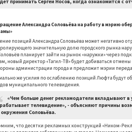
дет принимать Сергей Носов, когда ознакомится с от
ращение Александра Соловьёва на работу в мэрию обе
ламы»
ение позиций Александра Соловьёва может негативно отр
ролирующего значительную долю городского рынка нару
Соловьёв планирует зайти на рынок «наружки» через под
ам, новый директор «Тагил-ТВ» будет добиваться отмен
тороны администрации города и предложит мэрии переда
ально же усилия по ослаблению позиций Люфта будут о
дов муниципального телевидения.
«Чем больше денег рекламодатели вкладывают в
рабатывает телевидение», - объясняют причины во
 окружения Соловьёва.
мним, что десятки рекламных конструкций «Ником-Рек