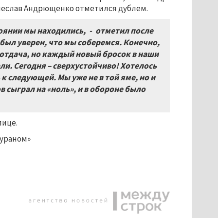
ячеслав Андрющенко отметился дублем.
оянии мы находились, - отметил после
был уверен, что мы соберемся. Конечно,
оотдача, но каждый новый бросок в наши
ли. Сегодня – сверхустойчиво! Хотелось
 к следующей. Мы уже не в той яме, но и
в сыграл на «ноль», и в обороне было
лице.
Бураном»