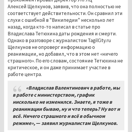
Алексей Щелкунов, заявив, что она полностью не
соответствует действительности. Он сравнил эти
слухи с ошибкой в "Википедии" несколько лет
назад, когда кто-то написал в статье про
Владислава Тетюхина даты рождения и смерти.
Однако в разговоре с журналистом TagilCity.ru
Щелкунов не опроверг информацию о
реанимации, но добавил, что в этом нет «ничего
страшного». По его словам, состояние Тетюхина не
критическое, и он даже принимает участие в
работе центра.
«Владислав Валентинович в работе, мы
в работе с министерством, график
нисколько не изменился. Знаете, я тоже в
реанимации бываю, ну и что теперь? Ну вот и
всё. Ничего страшного и всё в обычном
режиме»,
—
заявил журналистам Щелкунов.