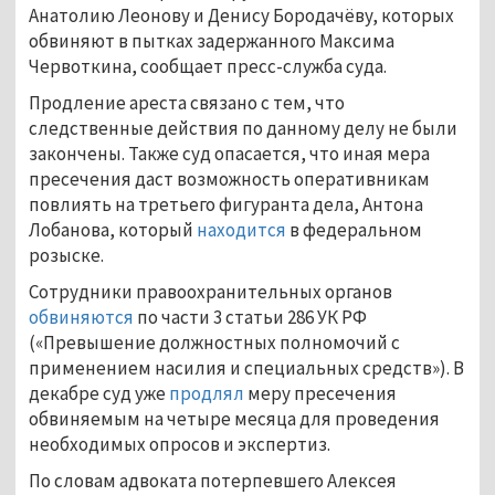
Анатолию Леонову и Денису Бородачёву, которых
обвиняют в пытках задержанного Максима
Червоткина, сообщает пресс-служба суда.
Продление ареста связано с тем, что
следственные действия по данному делу не были
закончены. Также суд опасается, что иная мера
пресечения даст возможность оперативникам
повлиять на третьего фигуранта дела, Антона
Лобанова, который
находится
в федеральном
розыске.
Сотрудники правоохранительных органов
обвиняются
по части 3 статьи 286 УК РФ
(«Превышение должностных полномочий с
применением насилия и специальных средств»). В
декабре суд уже
продлял
меру пресечения
обвиняемым на четыре месяца для проведения
необходимых опросов и экспертиз.
По словам адвоката потерпевшего Алексея