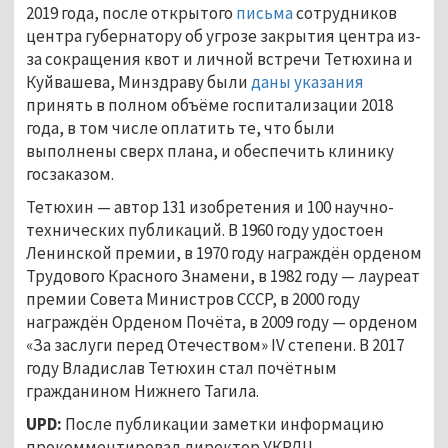
2019 года, после открытого
письма
сотрудников
центра губернатору об угрозе закрытия центра из-
за сокращения квот и личной встречи Тетюхина и
Куйвашева, Минздраву были
даны указания
принять в полном объёме госпитализации 2018
года, в том числе оплатить те, что были
выполнены сверх плана, и обеспечить клинику
госзаказом.
Тетюхин — автор 131 изобретения и 100 научно-
технических публикаций. В 1960 году удостоен
Ленинской премии, в 1970 году награждён орденом
Трудового Красного Знамени, в 1982 году — лауреат
премии Совета Министров СССР, в 2000 году
награждён Орденом Почёта, в 2009 году — орденом
«За заслуги перед Отечеством» IV степени. В 2017
году Владислав Тетюхин стал почётным
гражданином Нижнего Тагила.
UPD:
После публикации заметки информацию
прокомментировал директор УКРЛЦ