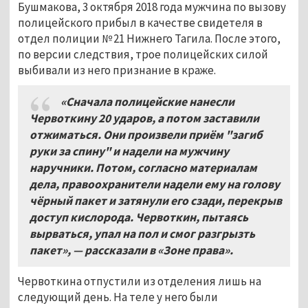
Бушмакова, 3 октября 2018 года мужчина по вызову
полицейского прибыл в качестве свидетеля в
отдел полиции № 21 Нижнего Тагила. После этого,
по версии следствия, трое полицейских силой
выбивали из него признание в краже.
«Сначала полицейские нанесли
Червоткину 20 ударов, а потом заставили
отжиматься. Они произвели приём "загиб
руки за спину" и надели на мужчину
наручники. Потом, согласно материалам
дела, правоохранители надели ему на голову
чёрный пакет и затянули его сзади, перекрыв
доступ кислорода. Червоткин, пытаясь
вырваться, упал на пол и смог разгрызть
пакет», — рассказали в «Зоне права».
Червоткина отпустили из отделения лишь на
следующий день. На теле у него были