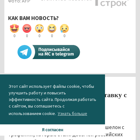
Фото: AFP
КАК ВАМ НОВОСТЬ?
0
0
0
0
0
Общество
Этот сайт использует файлы cookie, чтобы
улучшить работу и повысить
В Екатеринбург привезли выставку с
эффективность сайта. Продолжая работать
трофеями из Сирии (ВИДЕО)
с сайтом, вы соглашаетесь с
09.04.2019 13:22
использованием cookie.
Узнать больше
Днём 9 апреля в Екатеринбург прибыл эшелон с
Я согласен
трофеями, которые стали добычей российских