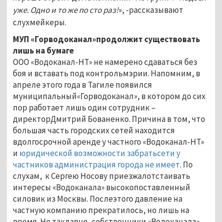
уже. Одно и то же по сто раз!
», -рассказывают
слухмейкеры.
МУП «Горводоканал»продолжит существовать
лишь на бумаге
ООО «Водоканал-НТ» не намерено сдаваться без
боя и вставать под контрольмэрии. Напомним, в
апреле этого года в Тагиле появился
муниципальный«Горводоканал», в котором до сих
пор работает лишь один сотрудник –
директорДмитрий Бованенко. Причина в том, что
большая часть городских сетей находится
вдолгосрочной аренде у частного «Водоканал-НТ»
и
юридической возможности забратьсети у
частников администрация города не имеет
. По
слухам, к Сергею Носову приезжалотстаивать
интересы «Водоканала» высокопоставленный
силовик из Москвы. Послеэтого давление на
частную компанию прекратилось, но лишь на
время. Не такдавно, собственники «Водоканала»