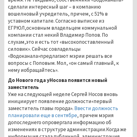
сделали интересный шаг – в компанию
вошелновый учредитель, причем, с 51% в
уставном капитале. Согласно выписке из
ЕГРЮЛ,основным владельцем коммунальной
компании стал некий Владимир Попов. По
слухам,это и есть тот «высокопоставленный
силовик». Сейчас совладельцы
«Водоканала»предлагают мэрии решать все
вопросы с Поповым. Мол, «он самый главный, к
нему иобращайтесь».
До Нового года уНосова появится новый
заместитель
Уже на следующей неделе Сергей Носов вновь
инициирует появление должности«первый
заместитель главы города».
Ввести должность
планировали еще в сентябре
, причем мэрия
допоследнего опровергала информацию об
изменениях в структуре администрации.Когда же
информация стала публичной, администрация