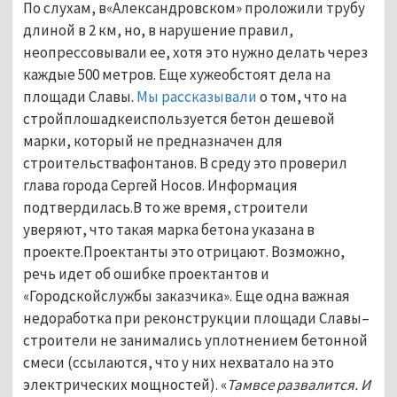
По слухам, в«Александровском» проложили трубу
длиной в 2 км, но, в нарушение правил,
неопрессовывали ее, хотя это нужно делать через
каждые 500 метров. Еще хужеобстоят дела на
площади Славы.
Мы рассказывали
о том
, что на
стройплошадкеиспользуется бетон дешевой
марки, который не предназначен для
строительствафонтанов. В среду это проверил
глава города Сергей Носов. Информация
подтвердилась.В то же время, строители
уверяют, что такая марка бетона указана в
проекте.Проектанты это отрицают. Возможно,
речь идет об ошибке проектантов и
«Городскойслужбы заказчика». Еще одна важная
недоработка при реконструкции площади Славы–
строители не занимались уплотнением бетонной
смеси (ссылаются, что у них нехватало на это
электрических мощностей). «
Тамвсе развалится. И