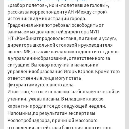
«разбор полётов», но и «полетевшие головы»,
рассказалкорреспонденту АН «Между строк»
источник в администрации города.
Градоначальникпотребовал освободить от
занимаемых должностей директора МУП
НТ «Комбинатпродовольствия, питания и услуг»,
директора школьной столовой ируководителя
школы №6, а так же начальника одного из отделов
в управленииобразования, ответственного за
ситуацию. Выговор получил и начальник
управленияобразования Игорь Юрлов. Кроме того
ответственные лица могут стать
фигурантамиуголовного дела.
Известно, что все попавшие на больничные койки
ученики, ужевыписаны. В младших классах
карантин продлится до следующей недели.
Напомним,по результатам экспертизы
Роспотребнадзора, причиной массового
отравления детейстала бактерия золотистого