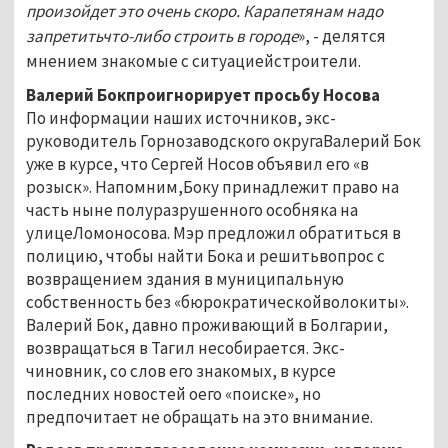
произойдет это очень скоро. Карапетянам надо
запретитьчто-либо строить в городе
», - делятся
мнением знакомые с ситуациейстроители.
Валерий Бокпроигнорирует просьбу Носова
По информации наших источников, экс-
руководитель Горнозаводского округаВалерий Бок
уже в курсе, что Сергей Носов объявил его «в
розыск». Напомним,Боку принадлежит право на
часть ныне полуразрушенного особняка на
улицеЛомоносова. Мэр предложил обратиться в
полицию, чтобы найти Бока и решитьвопрос с
возвращением здания в муниципальную
собственность без «бюрократическойволокиты».
Валерий Бок, давно проживающий в Болгарии,
возвращаться в Тагил несобирается. Экс-
чиновник, со слов его знакомых, в курсе
последних новостей оего «поиске», но
предпочитает не обращать на это внимание.