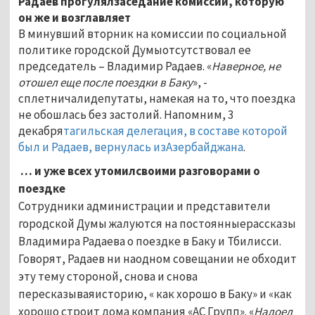
Радаев прогулялзаседание комиссии, которую
он же и возглавляет
В минувший вторник на комиссии по социальной
политике городской Думыотсутствовал ее
председатель – Владимир Радаев. «
Наверное, не
отошел еще после поездки в Баку
», -
сплетничалидепутаты, намекая на то, что поездка
не обошлась без застолий. Напомним, 3
декабря
тагильская делегация, в составе которой
был и Радаев, вернулась изАзербайджана
.
… и уже всех утомилсвоими разговорами о
поездке
Сотрудники администрации и представители
городской Думы жалуются на постоянныерассказы
Владимира Радаева о поездке в Баку и Тбилисси.
Говорят, Радаев ни наодном совещании не обходит
эту тему стороной, снова и снова
пересказываяисторию, « как хорошо в Баку» и «как
хорошо строит дома компания «АС Групп». «
Надоел