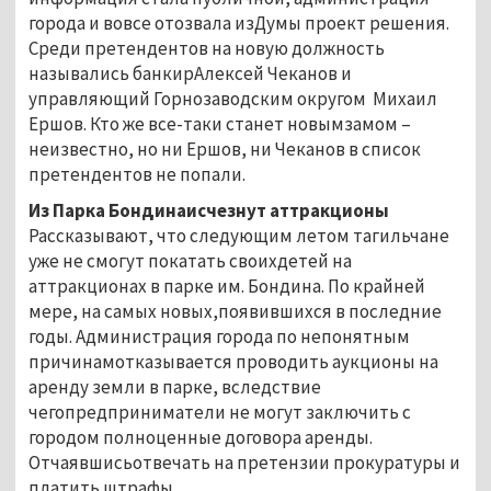
города и вовсе отозвала изДумы проект решения.
Среди претендентов на новую должность
назывались банкирАлексей Чеканов и
управляющий Горнозаводским округом Михаил
Ершов. Кто же все-таки станет новымзамом –
неизвестно, но ни Ершов, ни Чеканов в список
претендентов не попали.
Из Парка Бондинаисчезнут аттракционы
Рассказывают, что следующим летом тагильчане
уже не смогут покатать своихдетей на
аттракционах в парке им. Бондина. По крайней
мере, на самых новых,появившихся в последние
годы. Администрация города по непонятным
причинамотказывается проводить аукционы на
аренду земли в парке, вследствие
чегопредприниматели не могут заключить с
городом полноценные договора аренды.
Отчаявшисьотвечать на претензии прокуратуры и
платить штрафы,