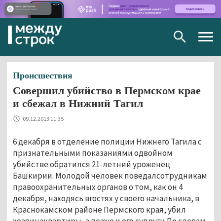
Togg
navig
Происшествия
Совершил убийство в Пермском крае
и сбежал в Нижний Тагил
09.12.2013 11:35
6 декабря в отделение полиции Нижнего Тагила с
признательными показаниями одвойном
убийстве обратился 21-летний уроженец
Башкирии. Молодой человек поведалсотрудникам
правоохранительных органов о том, как он 4
декабря, находясь вгостях у своего начальника, в
Краснокамском районе Пермского края, убил
хозяинаквартиры, а позже и его супругу. По словам