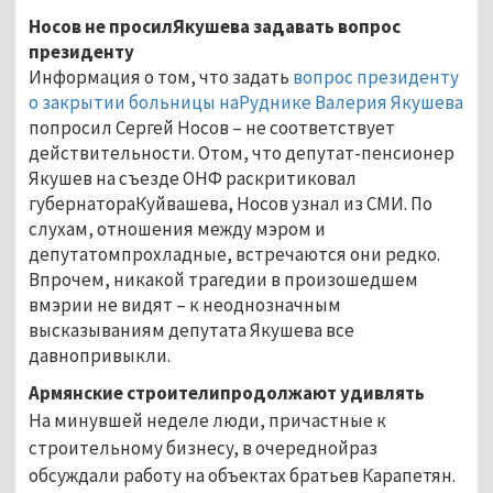
Носов не просилЯкушева задавать вопрос
президенту
Информация о том, что задать
вопрос президенту
о закрытии больницы наРуднике Валерия Якушева
попросил Сергей Носов – не соответствует
действительности. Отом, что депутат-пенсионер
Якушев на съезде ОНФ раскритиковал
губернатораКуйвашева, Носов узнал из СМИ. По
слухам, отношения между мэром и
депутатомпрохладные, встречаются они редко.
Впрочем, никакой трагедии в произошедшем
вмэрии не видят – к неоднозначным
высказываниям депутата Якушева все
давнопривыкли.
Армянские строителипродолжают удивлять
На минувшей неделе люди, причастные к
строительному бизнесу, в очереднойраз
обсуждали работу на объектах братьев Карапетян.