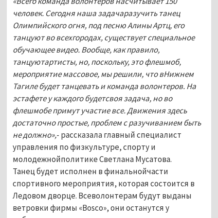
«Всего команда волонтеров насчитывает 150
человек. Сегодня наша задачаразучить танец
Олимпийского огня, под песню Алины Артц, его
танцуют во всехгородах, существует специальное
обучающее видео. Вообще, как правило,
танцуютартисты, но, поскольку, это флешмоб,
мероприятие массовое, мы решили, что вНижнем
Тагиле будет танцевать и команда волонтеров. На
эстафете у каждого будетсвоя задача, но во
флешмобе примут участие все. Движения здесь
достаточно простые, проблем с разучиванием быть
не должно»,
- рассказала главный специалист
управления по физкультуре, спорту и
молодежнойполитике Светлана Мусатова.
Танец будет исполнен в финальнойчасти
спортивного мероприятия, которая состоится в
Ледовом дворце. Всеволонтерам будут выданы
ветровки фирмы «Bosco», они останутся у