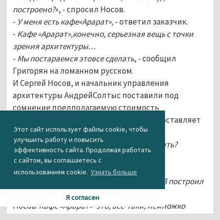
построено?
», - спросил Носов.
-
У меня есть кафе«Арарат»,
- ответил заказчик.
-
Кафе «Арарат»,конечно, серьезная вещь с точки
зрения архитектуры…
-
Мы постараемся этовсе сделать
, - сообщил
Григорян на ломанном русском.
И Сергей Носов, и начальник управления
архитектуры АндрейСолтыс поставили под
сомнение предполагаемую стоимость
строительства. Со словзаказчика, она составляет
Этот сайт использует файлы cookie, чтобы
90 млн рублей.
улучшить работу и повысить
Носов:
Я – ЗА. Но есть ли деньги это строить?
эффективность сайта. Продолжая работать
Григорян:
Есть.
с сайтом, вы соглашаетесь с
Носов:
Чем докажите?
использованием cookie.
Узнать больше
Григорян:
Я 25 летбизнесом занимаюсь. Я построил
кафе «Арарат».
Я согласен
Носов:
Кафе «Арарат» -это, все-таки, немножко
другой уровень бизнеса.