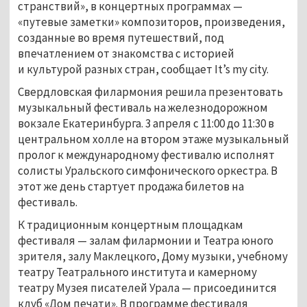
странствий», в концертных программах —
«путевые заметки» композиторов, произведения,
созданные во время путешествий, под
впечатлением от знакомства с историей
и культурой разных стран, сообщает It’s my city.
Свердловская филармония решила презентовать
музыкальный фестиваль на железнодорожном
вокзале Екатеринбурга. 3 апреля с 11:00 до 11:30 в
центральном холле на втором этаже музыкальный
пролог к международному фестивалю исполнят
солисты Уральского симфонического оркестра. В
этот же день стартует продажа билетов на
фестиваль.
К традиционным концертным площадкам
фестиваля — залам филармонии и Театра юного
зрителя, залу Маклецкого, Дому музыки, учебному
театру Театрального института и камерному
театру Музея писателей Урала — присоединится
клуб «Дом печати». В программе фестиваля