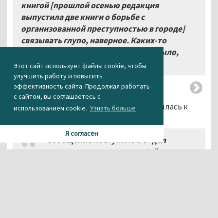
книгой [прошлой осенью редакция
выпустила две книги о борьбе с
организованной преступностью в городе]
связывать глупо, наверное. Каких-то
сверхрезонансных материалов не было,
угроз тоже», — рассказал он.
Этот сайт использует файлы cookie, чтобы
улучшить работу и повысить
эффективность сайта. Продолжая работать
с сайтом, вы соглашаетесь с
Отмечается, что полиция уже подключилась к
использованием cookie.
Узнать больше
расследованию инцидента.
Я согласен
«Сообщение поступило в отдел
полиции №
5 около часа назад. Сейчас на
месте работает следственно-оперативная
группа. По предварительным данным,
следов взлома не зафиксировано. К
текущему моменту времени установлено,
что из помещения похищены два жёстких