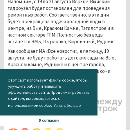
Напомним, с 19 по 21 августа Верхне-Выйский
гидроузел будет остановлен для проведения
ремонтных работ. Соответственно, в эти дни
будет прекращена подача холодной воды в
центре, на Вые, Красном Камне, Тагилстрое и в
частном секторе ГГМ. Полностью без воды
останется ВМЗ, Пырловка, Кирпичный, Рудник.
Как сообщает ИА «Все новости», в пятницу, 19
августа, не будут работать детские сады на Вые,
Красном камне, Руднике и в центре города,
которые входят в объединение «Солнышко» и
«Маячок».
Этот сайт использует файлы cookie, чтобы
улучшить работу и повысить
Агентство новостей «Между строк»
эффективность сайта. Продолжая работать
с сайтом, вы соглашаетесь с
использованием cookie.
Узнать больше
Я согласен
КАК ВАМ НОВОСТЬ?