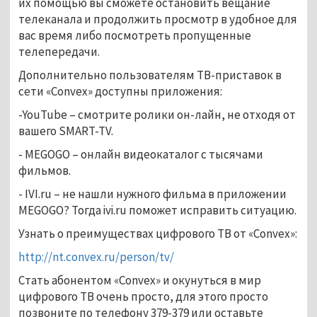
их помощью вы сможете остановить вещание
телеканала и продолжить просмотр в удобное для
вас время либо посмотреть пропущенные
телепередачи.
Дополнительно пользователям ТВ-приставок в
сети «Convex» доступны приложения:
-YouTube – смотрите ролики он-лайн, не отходя от
вашего SMART-TV.
- MEGOGO – онлайн видеокаталог с тысячами
фильмов.
- IVI.ru – не нашли нужного фильма в приложении
MEGOGO? Тогда ivi.ru поможет исправить ситуацию.
Узнать о преимуществах цифрового ТВ от «Convex»:
http://nt.convex.ru/person/tv/
Стать абонентом «Convex» и окунуться в мир
цифрового ТВ очень просто, для этого просто
позвоните по телефону 379-379 или оставьте