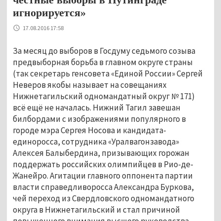
игнорируется»
17.08.2016 17:58
За месяц до выборов в Госдуму седьмого созыва
предвыборная борьба в главном округе страны
(так секретарь генсовета «Единой России» Сергей
Неверов якобы называет на совещаниях
Нижнетагильский одномандатный округ № 171)
всё ещё не началась. Нижний Тагил завешан
билбордами с изображениями популярного в
городе мэра Сергея Носова и кандидата-
единоросса, сотрудника «Уралвагонзавода»
Алексея Балыбердина, призывающих горожан
поддержать российских олимпийцев в Рио-де-
Жанейро. Агитации главного оппонента партии
власти справедливоросса Александра Буркова,
чей переход из Свердловского одномандатного
округа в Нижнетагильский и стал причиной
повышенного внимания высшего руководства