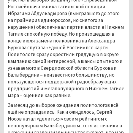
Россией» начальника тагильской полиции
Ибрагима Абдулкадырова (выигравшего до этого
на праймериз единороссов, но снятого за
нарушения) обеспечивал партии власти в Нижнем
Тагиле спокойную победу. Но произошедшая в
конце июля замена полковника на Александра
Буркова спутала «Единой России» все карты.
Политологи сразу окрестили грядущую в округе
кампанию самой интересной, а шансы опытного и
узнаваемого в Свердловской области Буркова и
Балыбердина – неизвестного большинству, но
пользующегося поддержкой градообразующих
предприятий и мегапопулярного в Нижнем Тагиле
мэра – оценили как равные.
За месяц до выборов ожидания политологов всё
ещё не оправдались. Как и ожидалось, Сергей
Носов начал «делиться» своим рейтингом с
непопулярным Балыбердиным, хотя источники в
окружении градоначальника утверждают, что мэр