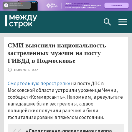
Togg
navig
СМИ выяснили национальность
застреленных мужчин на посту
ГИБДД в Подмосковье
18.08.2016 10:32
Смертельную перестрелку
на посту ДПС в
Московской области устроили уроженцы Чечни,
сообщил «Коммерсантъ». Напомним, в результате
нападавшие были застрелены, а двое
полицейских получили ранения и были
госпитализированы в тяжёлом состоянии.
«Следственно-оперативная группа