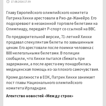
17.08.2016 17:39
Главу Европейского олимпийского комитета
Патрика Хикки арестовали в Рио-де-Жанейро. Его
подозревают в незаконной торговле билетами на
Олимпиаду, передаёт Р-спорт со ссылкой на BBC.
По предварительной версии, 71-летний Хикки
продавал спекулянтам билеты по завышенным
ценам. Его арестовали после поимки человека с
800 нелегальными билетами. В полиции
сообщили, что Хикки пытался сбежать при
задержании, а после ареста ему понадобилась
медицинская помощь из-за плохого самочувствия.
Кроме должности в ЕОК, Патрик Хикки занимает
пост главы Национального олимпийского
комитета Ирладндии.
Агентство новостей «Между строк»
...