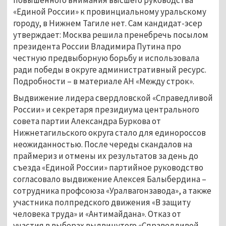
«Единой России» к провинциальному уральскому
городу, в Нижнем Тагиле нет. Сам кандидат-эсер
утверждает: Москва решила пренебречь посылом
президента России Владимира Путина про
честную предвыборную борьбу и использовала
ради победы в округе административный ресурс.
Подробности – в материале АН «Между строк».
Выдвижение лидера свердловской «Справедливой
России» и секретаря президиума центрального
совета партии Александра Буркова от
Нижнетагильского округа стало для единороссов
неожиданностью. После череды скандалов на
праймериз и отмены их результатов за день до
съезда «Единой России» партийное руководство
согласовало выдвижение Алексея Балыбердина –
сотрудника профсоюза «Уралвагонзавода», а также
участника полпредского движения «В защиту
человека труда» и «Антимайдана». Отказ от
участия в выборах выдвинутого «Справедливой