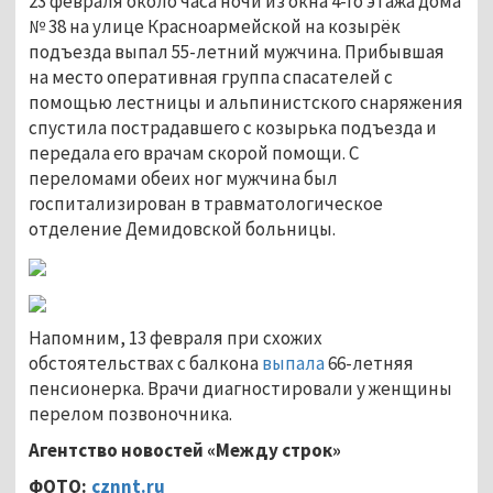
23 февраля около часа ночи из окна 4-го этажа дома
№ 38 на улице Красноармейской на козырёк
подъезда выпал 55-летний мужчина. Прибывшая
на место оперативная группа спасателей с
помощью лестницы и альпинистского снаряжения
спустила пострадавшего с козырька подъезда и
передала его врачам скорой помощи. С
переломами обеих ног мужчина был
госпитализирован в травматологическое
отделение Демидовской больницы.
Напомним, 13 февраля при схожих
обстоятельствах с балкона
выпала
66-летняя
пенсионерка. Врачи диагностировали у женщины
перелом позвоночника.
Агентство новостей «Между строк»
ФОТО:
cznnt.ru