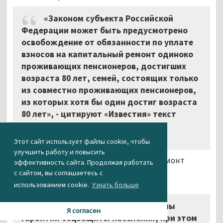
«Законом субъекта Российской
Федерации может быть предусмотрено
освобождение от обязанности по уплате
взносов на капитальный ремонт одиноко
проживающих пенсионеров, достигших
возраста 80 лет, семей, состоящих только
из совместно проживающих пенсионеров,
из которых хотя бы один достиг возраста
80 лет», - цитируют «Известия» текст
законопроекта, направленного на
рассмотрение в Госдуму.
Этот сайт использует файлы cookie, чтобы
улучшить работу и повысить
Миронов отметил, что взносы на капремонт
эффективность сайта. Продолжая работать
серьёзно снижают уровень социальной
с сайтом, вы соглашаетесь с
защищённости пенсионеров.
использованием cookie.
Узнать больше
«В Конституции РФ закреплены
Я согласен
гарантии соцзащиты населения, при этом