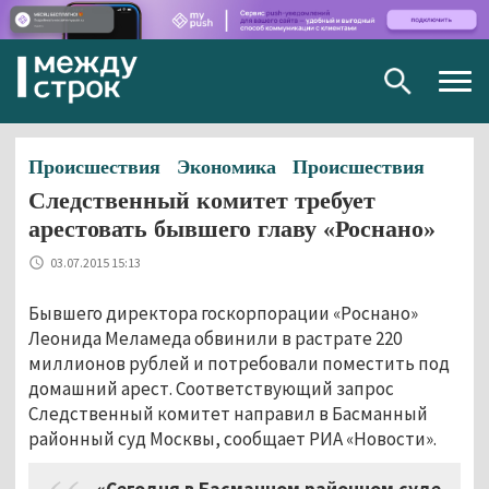
Togg
navig
Происшествия
Экономика
Происшествия
Следственный комитет требует
арестовать бывшего главу «Роснано»
03.07.2015 15:13
Бывшего директора госкорпорации «Роснано»
Леонида Меламеда обвинили в растрате 220
миллионов рублей и потребовали поместить под
домашний арест. Соответствующий запрос
Следственный комитет направил в Басманный
районный суд Москвы, сообщает РИА «Новости».
«Сегодня в Басманном районном суде