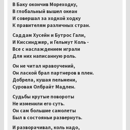
В Баку окончив Мореходку,
В глобальный вышел океан
И совершал за ходкой ходку
К правителям различных стран.
Саддам Хусейн и Бутрос Гали,
И Киссинджер, и Гельмут Коль -
Все с наслаждением играли
Для них написанную роль.
Он не читал нравоучений,
Он лаской брал партнеров в плен.
Добрела, кушая пельмени,
Суровая Олбрайт Мадлен.
Судьбы крутые повороты
Не изменили его суть.
Он сам большие самолеты
Был в состояньи развернуть.
И разворачивал, коль надо,