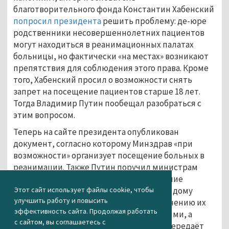
благотворительного фонда Константин Хабенский
попросил президента
решить проблему: де-юре
родственники несовершеннолетних пациентов
могут находиться в реанимационных палатах
больницы, но фактически «на местах» возникают
препятствия для соблюдения этого права. Кроме
того, Хабенский просил о возможности снять
запрет на посещение пациентов старше 18 лет.
Тогда Владимир Путин пообещал разобраться с
этим вопросом.
Теперь на сайте президента опубликован
документ, согласно которому Минздрав «при
возможности» организует посещение больных в
реанимации. Также Путин поручил министрам
обеспечить методическое сопровождение
субъектов РФ «при оказании помощи на дому
Этот сайт использует файлы cookie, чтобы
улучшить работу и повысить
тяжелобольным, в том числе по обеспечению их
эффективность сайта. Продолжая работать
необходимыми медицинскими изделиями, а
с сайтом, вы соглашаетесь с
также медицинским оборудованием», передаёт