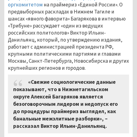
оргкомитетом
на праймериз «Единой России». О
предвыборных раскладах в Нижнем Тагиле и
шансах «явного фаворита» Багарякова в интервью
«Трибуне» рассуждает «один из ведущих
российских политологов» Виктор Ильин-
Данильянц, который, по утверждению издания,
работает с администрацией президента РФ,
крупными политическими партиями и главами
Москвы, Санкт-Петербурга, Новосибирска и других
крупнейших регионов и городов.
«Свежие социологические данные
показывают, что в Нижнетагильском
округе Алексей Багаряков является
безоговорочным лидером и недопуск его
до процедуры праймериз выглядел, как
банальные межэлитные разборки», –
рассказал Виктор Ильин-Данильянц.