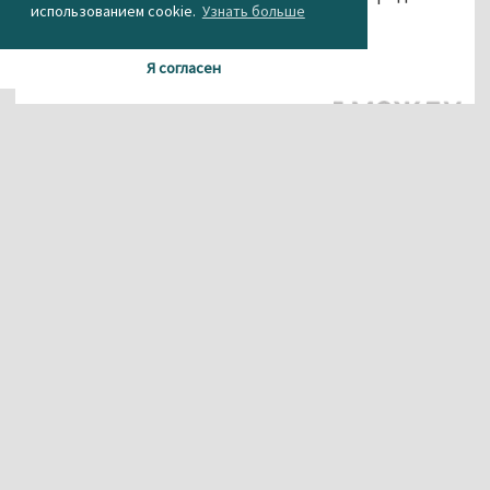
использованием cookie.
Узнать больше
«Медуза».
Агентство новостей «Между строк»
Я согласен
Материалы данного сайта содержат информацию,
не предназначенную для несовершеннолетних.
При использовании материала или частичном
цитировании, ссылка на
агентство новостей «Между строк» обязательна.
Свидетельство о регистрации СМИ Эл № ФС 77-56537 от
26.12.2013 г.
выдано Федеральной службой по надзору в сфере