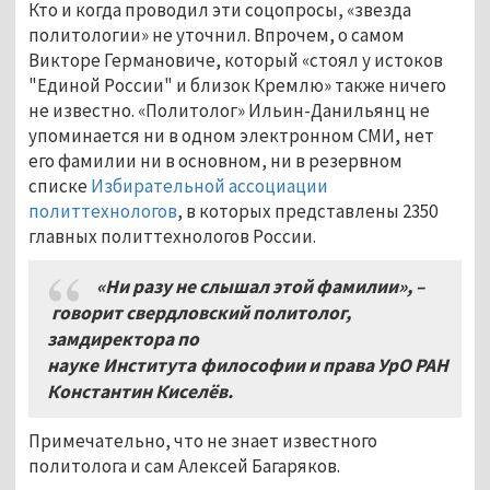
Кто и когда проводил эти соцопросы, «звезда
политологии» не уточнил. Впрочем, о самом
Викторе Германовиче, который «стоял у истоков
"Единой России" и близок Кремлю» также ничего
не известно. «Политолог» Ильин-Данильянц не
упоминается ни в одном электронном СМИ, нет
его фамилии ни в основном, ни в резервном
списке
Избирательной ассоциации
политтехнологов
, в которых представлены 2350
главных политтехнологов России.
«Ни разу не слышал этой фамилии»,
–
говорит свердловский политолог,
замдиректора по
науке Института философии и права УрО РАН
Константин Киселёв.
Примечательно, что не знает известного
политолога и сам Алексей Багаряков.