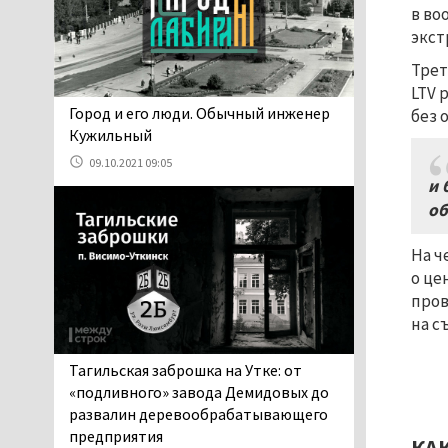
06.08.2026 13:02
в во
экст
В Нижнем Тагиле на три
дня запретят
Трет
электросамокаты
LTV 
06.08.2026 11:41
​​​​​​​Город и его люди. Обычный инженер
без 
«Я уверен, это бельевая
Кужильный
вошь». Родители 10-
09.10.2021 09:05
летней девочки
и 
пожаловались на кровососущих
об
паразитов, которые искусали их
ребёнка в детской больнице
На ч
Нижнего Тагила
о це
05.08.2026 17:59
пров
Директора уральского
на с
предприятия по
производству дронов
Тагильская заброшка на Утке: от
«Упырь» подорвали в автомобиле
«подливного» завода Демидовых до
под Екатеринбургом
развалин деревообрабатывающего
05.08.2026 17:05
предприятия
КА