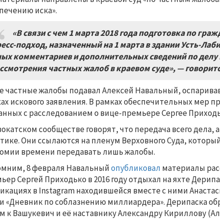
печению иска».
«В связи с чем 1 марта 2018 года подготовка по гра
есс-подход, назначенный на 1 марта в здании Усть-Лаби
ых комментариев и дополнительных сведений по делу 
ссмотрения частных жалоб в краевом суде», — говоритс
е частные жалобы подавал Алексей Навальный, оспарив
ах искового заявления. В рамках обеспечительных мер 
анных с расследованием о вице-премьере Сергее Приходь
вокатском сообществе говорят, что передача всего дела,
тике. Они ссылаются на пленум Верховного Суда, которы
омии времени передавать лишь жалобы.
мним, 8 февраля Навальный
опубликовал
материалы рас
ьер Сергей Приходько в 2016 году отдыхал на яхте Дерип
икациях в Instagram находившейся вместе с ними Анастас
и «Дневник по соблазнению миллиардера». Дерипаска обр
м к Вашукевич и её наставнику Александру Кириллову (Ал