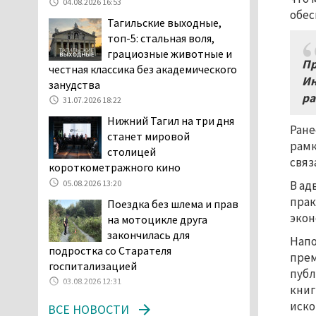
04.08.2026 16:53
обес
начала купального сезона
Тагильские выходные,
погиб 21 человек
топ-5: стальная воля,
05.08.2026 14:05
грациозные животные и
Пр
Нижний Тагил на три дня
честная классика без академического
Ин
станет мировой
занудства
столицей
ра
31.07.2026 18:22
короткометражного кино
Нижний Тагил на три дня
Ране
05.08.2026 13:20
станет мировой
рамк
Мэрия раскрыла имя
столицей
связ
главной звезды Дня
короткометражного кино
города в Нижнем Тагиле
05.08.2026 13:20
В ад
05.08.2026 11:26
прак
Поездка без шлема и прав
В Нижнем Тагиле
экон
на мотоцикле друга
разыскивают 45-летнего
закончилась для
Напо
Виталия Говорухина
подростка со Старателя
прем
05.08.2026 11:10
госпитализацией
публ
03.08.2026 12:31
Во втором квартале
книг
текущего года
иско
ВСЕ НОВОСТИ
мошенники украли у