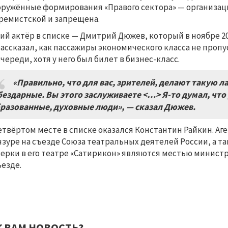
оружённые формирования «Правого сектора» — организаци
ремистской и запрещена.
ий актёр в списке — Дмитрий Дюжев, который в ноябре 2
рассказал, как пассажиры экономического класса не пропу
очереди, хотя у него был билет в бизнес-класс.
«Правильно, что для вас, зрителей, делают такую л
бездарные. Вы этого заслуживаете <…> Я-то думал, чт
разованные, духовные люди», — сказал Дюжев.
етвёртом месте в списке оказался Константин Райкин. Аг
нзуре на съезде Союза театральных деятелей России, а т
ерки в его театре «Сатирикон» являются местью минист
ъезде.
К ВАМ НОВОСТЬ?