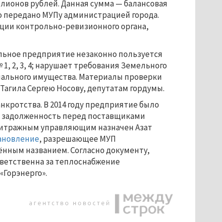
иллионов рублей. Данная сумма — балансовая
о передано МУПу администрацией города.
ации контрольно-ревизионного органа,
льное предприятие незаконно пользуется
, 2, 3, 4; нарушает требования Земельного
пального имущества. Материалы проверки
Тагила Сергею Носову, депутатам гордумы.
анкротства. В 2014 году предприятие было
 задолженность перед поставщиками
рбитражным управляющим назначен Азат
ановление
, разрешающее МУП
ённым названием. Согласно документу,
тветственна за теплоснабжение
«Горэнерго».