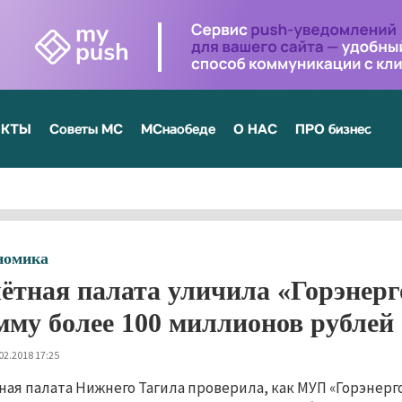
ЕКТЫ
Советы МС
МСнаобеде
О НАС
ПРО бизнес
номика
ётная палата уличила «Горэнерг
мму более 100 миллионов рублей
02.2018 17:25
ная палата Нижнего Тагила проверила, как МУП «Горэне