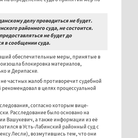
жданскому делу проводиться не будет.
нского районного суда, не состоится.
предоставляться не будет до
я в сообщении суда.
авший обеспечительные меры, принятые в
произошла блокировка материалов,
ко и Дерипаске.
 а не частных жалоб противоречит судебной
й рекомендовал в целях процессуальной
следования, согласно которым вице-
аски. Расследование было основано на
ии Вашукевич, а также информации из её
атился в Усть-Лабинский районный суд с
ексу Лесли), возмутившись тем, что они