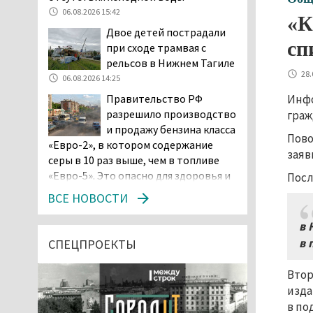
06.08.2026 15:42
«К
Двое детей пострадали
сп
при сходе трамвая с
рельсов в Нижнем Тагиле
28.
06.08.2026 14:25
Инфо
Правительство РФ
разрешило производство
граж
и продажу бензина класса
Пово
«Евро-2», в котором содержание
заяв
серы в 10 раз выше, чем в топливе
«Евро-5». Это опасно для здоровья и
Посл
повышает износ автомобиля
ВСЕ НОВОСТИ
06.08.2026 13:53
в 
В Детской городской
больнице № 3 Нижнего
в 
СПЕЦПРОЕКТЫ
Тагила опровергли
обвинения родителей, которые
Втор
заявили, что их дочь в палате
изда
покусала бельевая вошь
в по