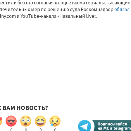
естили без его согласия в соцсетях материалы, касающиес
печительных мер по решению суда Роскомнадзор
обязал
lny.com и YouTube-канала «Навальный Live».
К ВАМ НОВОСТЬ?
0
0
0
0