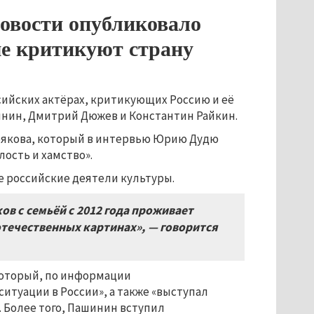
овости опубликовало
ые критикуют страну
ийских актёрах, критикующих Россию и её
инин, Дмитрий Дюжев и Константин Райкин.
рякова, который в интервью Юрию Дудю
лость и хамство».
 российские деятели культуры.
в с семьёй с 2012 года проживает
отечественных картинах», — говорится
который, по информации
итуации в России», а также «выступал
. Более того, Пашинин вступил