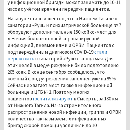
у инфекционной бригады может занимать до 10-11
часов с учётом времени передачи пациентов.
Накануне стало известно, что в Нижнем Тагиле в
санатории «Руш» и психиатрической больнице № 7
оборудуют дополнительные 150 койко-мест для
лечения больных новой коронавирусной
инфекцией, пневмониями и ОРВИ. Пациентов с
подтверждённым диагнозом COVID-19
стали
перевозить
в санаторий «Руш» с конца мая. Для
этих целей в медучреждении было подготовлено
205 коек. В конце сентября сообщалось, что
коечный фонд учреждения заполнен уже на 95%.
Сейчас не хватает мест также в инфекционной
больнице и ЦГБ № 1. Поэтому многих
пациентов
госпитализируют
в Сысерть, за 180 км
от Нижнего Тагила. Из-за стремительного
распространения новой инфекции, гриппа и ОРВИ
количество так называемых инфекционных
бригад скорой помощи увеличили до 10.