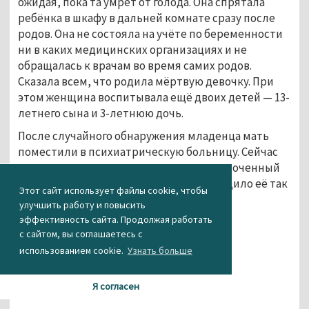
ожидая, пока та умрёт от голода. Она спрятала
ребёнка в шкафу в дальней комнате сразу после
родов. Она не состояла на учёте по беременности
ни в каких медицинских организациях и не
обращалась к врачам во время самих родов.
Сказала всем, что родила мёртвую девочку. При
этом женщина воспитывала ещё двоих детей — 13-
летнего сына и 3-летнюю дочь.
После случайного обнаружения младенца мать
поместили в психиатрическую больницу. Сейчас
правоохранительные органы и уполномоченный
по правам ребёнка выясняют, что побудило её так
Этот сайт использует файлы cookie, чтобы
поступить.
улучшить работу и повысить
эффективность сайта. Продолжая работать
...
с сайтом, вы соглашаетесь с
использованием cookie.
Узнать больше
Я согласен