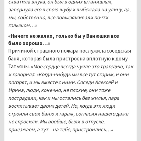
схватила внука, он был в одних штанишках,
завернула его в свою шубу и выбежала на улицу, да,
мы, собственно, все повыскакивали почти
голышом…»
«Ничего не жалко, только бы у Ванюшки все
было хорошо…»
Причиной страшного пожара послужила соседская
баня, которая была пристроена вплотную к дому
Татьяны. «
Мое сердце всегда чуяло это трагедию, так
и говорила
:
«Когда-нибудь мы все тут сгорим, и они
погорят, и мы вместе с ними. Соседи Алексей и
Ирина, люди, конечно, не плохие, они тоже
пострадали, как и мы остались без жилья, пара
воспитывает двоих детей. Но, когда эти люди
строили свои баню и гараж, согласия нашего даже
не спросили. Мы вообще, были в отпуске,
приезжаем, а тут – на тебе, пристроились…»