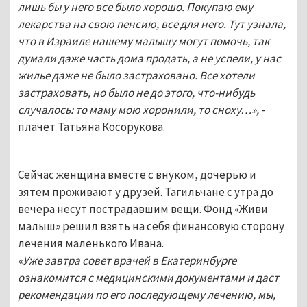
лишь бы у него все было хорошо. Покупаю ему
лекарства на свою пенсию, все для него. Тут узнала,
что в Израиле нашему малышу могут помочь, так
думали даже часть дома продать, а не успели, у нас
жилье даже не было застраховано. Все хотели
застраховать, но было не до этого, что-нибудь
случалось: то маму мою хоронили, то сноху…»,
-
плачет Татьяна Косорукова.
Сейчас женщина вместе с внуком, дочерью и
зятем проживают у друзей. Тагильчане с утра до
вечера несут пострадавшим вещи. Фонд «Живи
малыш» решил взять на себя финансовую сторону
лечения маленького Ивана.
«Уже завтра совет врачей в Екатеринбурге
ознакомится с медицинскими документами и даст
рекомендации по его последующему лечению, мы,