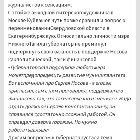
журналистов к сенсациям.
С этой же выходкой питерскогохудожника в
Москве Куйвашев чуть позже сравнил и вопрос о
переименованииСвердловской области в
Екатеринбуржскую. Относительно личности мэра
НижнегоТагила губернатор не преминул
подчеркнуть свою важность в поддержке Носова
какполитической, так и финансовой.
«
Губернаторская поддержка любого мэра
можетпредопределить развитие муниципалитета.
Вот вспомнили про Сергея Носова - я егосам
пригласил, сам с ним проговорил, поддержал его
финансово так, что Тагилсерьезно изменился. Надо
отдать должное Сергею Константиновичу, он
справился сдостаточно сложной работой. Он
оправдал доверие горожан. Но нужно
работатьдальше
».
Другим вопросом к губернаторустала тема