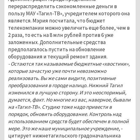
перераспределить сэкономленные деньги в
пользу МАУ «Тагил-ТВ», учредителем которого она
является. Мэрия посчитала, что бюджет
телекомпании можно увеличить еще более, чем в
2 раза, то есть на 8 млн рублей против 6 уже
заложенных. Дополнительные средства
предполагалось пустить на обновление
оборудования и текущий ремонт здания.
- Остаются так называемые бюджетные «хвостики»,
которые зачастую уже почти невозможно
реализовать. Вы же сами видите, позитивные
преобразования в городе налицо. Нижний Тагил
изменился в лучшую сторону. И это неоспоримый,
думается, факт. Но многие из вас, наверное, бывали
на «Тагил-ТВ». Студию тоже надо привести в
порядок, обновить оборудование. Контроль над
использованием средств будет обеспечен в полной
мере. Это же наше муниципальное учреждение
, -
цитирует нижнетагильского градоначальника