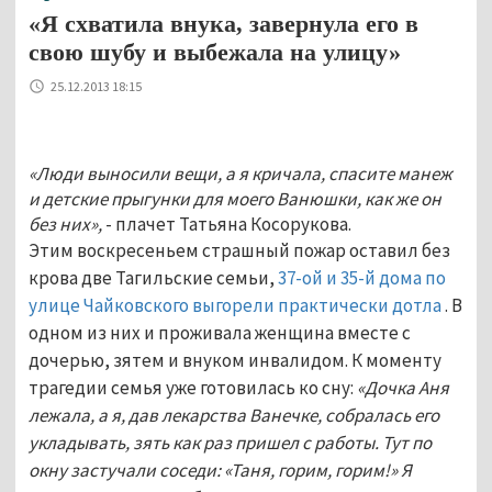
«Я схватила внука, завернула его в
свою шубу и выбежала на улицу»
25.12.2013 18:15
«Люди выносили вещи, а я кричала, спасите манеж
и детские прыгунки для моего Ванюшки, как же он
без них»,
- плачет Татьяна Косорукова.
Этим воскресеньем страшный пожар оставил без
крова две Тагильские семьи,
37-ой и 35-й дома по
улице Чайковского выгорели практически дотла
. В
одном из них и проживала женщина вместе с
дочерью, зятем и внуком инвалидом. К моменту
трагедии семья уже готовилась ко сну:
«Дочка Аня
лежала, а я, дав лекарства Ванечке, собралась его
укладывать, зять как раз пришел с работы. Тут по
окну застучали соседи: «Таня, горим, горим!» Я