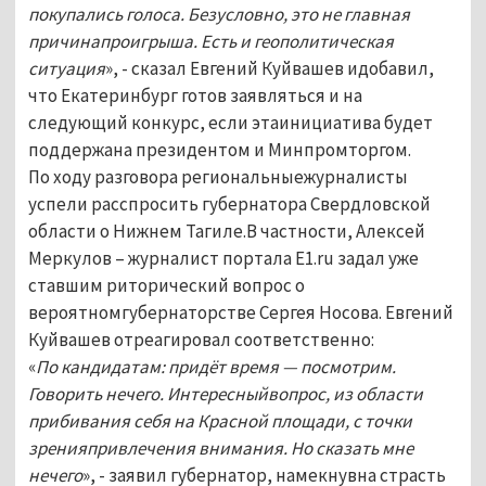
покупались голоса. Безусловно, это не главная
причинапроигрыша. Есть и геополитическая
ситуация
», - сказал Евгений Куйвашев идобавил,
что Екатеринбург готов заявляться и на
следующий конкурс, если этаинициатива будет
поддержана президентом и Минпромторгом.
По ходу разговора региональныежурналисты
успели расспросить губернатора Свердловской
области о Нижнем Тагиле.В частности, Алексей
Меркулов – журналист портала E1.ru задал уже
ставшим риторический вопрос о
вероятномгубернаторстве Сергея Носова. Евгений
Куйвашев отреагировал соответственно:
«
По кандидатам: придёт время — посмотрим.
Говорить нечего. Интересныйвопрос, из области
прибивания себя на Красной площади, с точки
зренияпривлечения внимания. Но сказать мне
нечего
», - заявил губернатор, намекнувна страсть