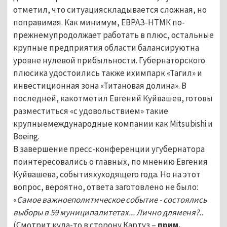
отметил, что ситуацияскладывается сложная, но
поправимая. Как минимум, ЕВРАЗ-НТМК по-
прежнемупродолжает работать в плюс, остальные
крупные предприятия области балансируютна
уровне нулевой прибыльности. Губернаторского
плюсика удостоились также ихимпарк «Тагил» и
инвестиционная зона «Титановая долина». В
последней, какотметил Евгений Куйвашев, готовы
разместиться «с удовольствием» такие
крупныемеждународные компании как Mitsubishi и
Boeing.
В завершение пресс-конференции угубернатора
поинтересовались о главных, по мнению Евгения
Куйвашева, событияхуходящего года. Но на этот
вопрос, вероятно, ответа заготовлено не было:
«
Самое важноеполитическое событие - состоялись
выборы в 59 муниципалитетах... Лично дляменя?..
(Смотрит куда-то в сторону Картуз –
прим.