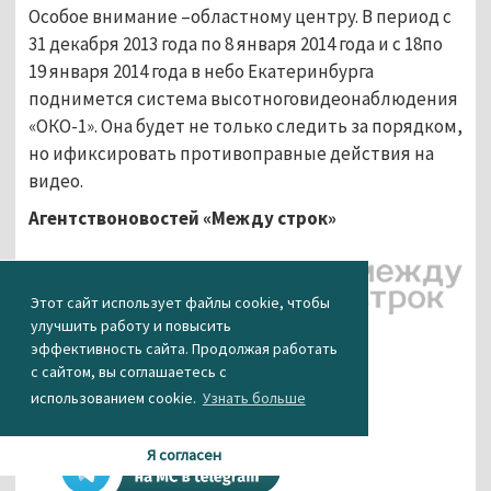
Особое внимание –областному центру. В период с
31 декабря 2013 года по 8 января 2014 года и с 18по
19 января 2014 года в небо Екатеринбурга
поднимется система высотноговидеонаблюдения
«ОКО-1». Она будет не только следить за порядком,
но ификсировать противоправные действия на
видео.
Агентствоновостей «Между строк»
Этот сайт использует файлы cookie, чтобы
улучшить работу и повысить
КАК ВАМ НОВОСТЬ?
эффективность сайта. Продолжая работать
с сайтом, вы соглашаетесь с
использованием cookie.
Узнать больше
0
0
0
0
0
Я согласен