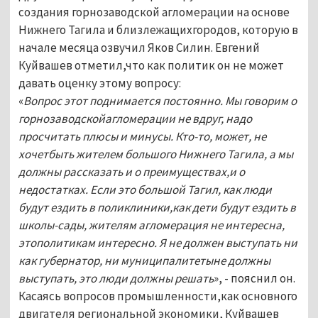
создания горнозаводской агломерации на основе
Нижнего Тагила и близлежащихгородов, которую в
начале месяца озвучил Яков Силин. Евгений
Куйвашев отметил,что как политик он не может
давать оценку этому вопросу:
«
Вопрос этот поднимается постоянно. Мы говорим о
горнозаводскойагломерации не вдруг, надо
просчитать плюсы и минусы. Кто-то, может, не
хочетбыть жителем большого Нижнего Тагила, а мы
должны рассказать и о преимуществах,и о
недостатках. Если это большой Тагил, как люди
будут ездить в поликлиники,как дети будут ездить в
школы-сады, жителям агломерация не интересна,
этополитикам интересно. Я не должен выступать ни
как губернатор, ни муниципалитетыне должны
выступать, это люди должны решать
», - пояснил он.
Касаясь вопросов промышленности,как основного
двигателя региональной экономики, Куйвашев