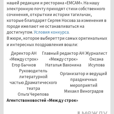
нашей редакции и ресторана «ЕМСАМ». На нашу
электронную почту приходят стихи собственного
сочинения, открыткии истории тагильчан,
которые благодарят Сергея Носова за изменения в
городе ижелают не останавливаться на
достигнутом.
Условия конкурса
.
В жюри, которое выбереттри самых оригинальных
и интересных поздравления вошли:
Директор АН
Главный редактор АН
Журналист
«Между строк»
«Между строк»
Оксана
Егор Бычков
Наталья Вахонина
Исупова
Руководитель
Организатор и ведущий
литературной
праздничных
частью Драматического
мероприятий
театра
Михаил Виноградов
Ольга Черепова
Агентствоновостей «Между строк»