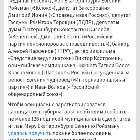
(«Единая Россия»), мэр Екатеринбурга Евгений
Ройзман («Яблоко»), депутат Заксобрания
Дмитрий Ионин («Справедливая Россия»), депутат
Госдумы РФ Игорь Торощин (ЛДПР), депутаты
думы Екатеринбурга Константин Киселёв
(«Зелёные»), Дмитрий Сергин («Российская
партия пенсионеров за справедливость»), банкир
Алексей Парфёнов (КПРФ), актёр из фильма
«Следствие ведут знатоки» Виктор Костромин,
олимпийская чемпионка из Нижнего Тагила Олеся
Красномовец («Патриоты России»), осуждённая за
репост Евгения Чудновец («Интернациональная
партия») и Иван Волков («Российский
общенародный союз»).
Чтобы официально зарегистрироваться
кандидатом в губернаторы, необходимо собрать
не менее 126 подписей муниципальных депутатов
и глав. Мэру Екатеринбурга Евгению Ройзману
удалось получить
пока не более половины