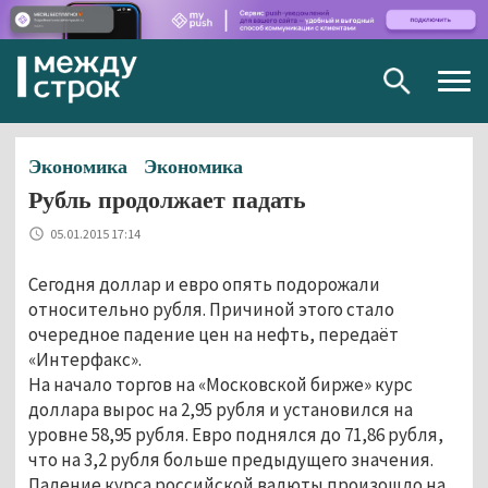
Togg
navig
Экономика
Экономика
Рубль продолжает падать
05.01.2015 17:14
Сегодня доллар и евро опять подорожали
относительно рубля. Причиной этого стало
очередное падение цен на нефть, передаёт
«Интерфакс».
На начало торгов на «Московской бирже» курс
доллара вырос на 2,95 рубля и установился на
уровне 58,95 рубля. Евро поднялся до 71,86 рубля,
что на 3,2 рубля больше предыдущего значения.
Падение курса российской валюты произошло на