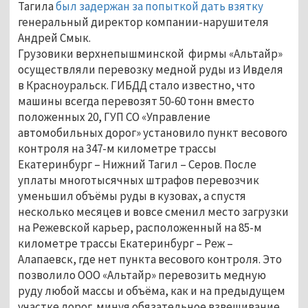
Тагила
был задержан за попыткой дать взятку
генеральный директор компании-нарушителя
Андрей Смык.
Грузовики верхнепышминской фирмы «Альтайр»
осуществляли перевозку медной руды из Ивделя
в Красноуральск. ГИБДД стало известно, что
машины всегда перевозят 50-60 тонн вместо
положенных 20, ГУП СО «Управление
автомобильных дорог» установило пункт весового
контроля на 347-м километре трассы
Екатеринбург – Нижний Тагил – Серов. После
уплаты многотысячных штрафов перевозчик
уменьшил объёмы руды в кузовах, а спустя
несколько месяцев и вовсе сменил место загрузки
на Режевской карьер, расположенный на 85-м
километре трассы Екатеринбург – Реж –
Алапаевск, где нет пункта весового контроля. Это
позволило ООО «Альтайр» перевозить медную
руду любой массы и объёма, как и на предыдущем
участке дорог, минуя обязательное взвешивание,