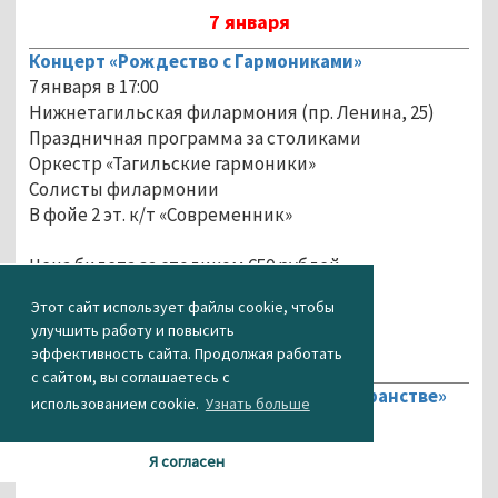
7 января
Концерт «Рождество с Гармониками»
7 января в 17:00
Нижнетагильская филармония (пр. Ленина, 25)
Праздничная программа за столиками
Оркестр «Тагильские гармоники»
Солисты филармонии
В фойе 2 эт. к/т «Современник»
Цена билета за столиком 650 рублей
Этот сайт использует файлы cookie, чтобы
улучшить работу и повысить
8 января
эффективность сайта. Продолжая работать
с сайтом, вы соглашаетесь с
Спектакль «Барбоскины в киберпространстве»
использованием cookie.
Узнать больше
8 января в 13:00 и в 16:00
ДК школьников (ул. Карла Маркса, 39)
Я согласен