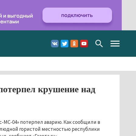
Toggle
navigation
потерпел крушение над
-МС-04» потерпел аварию. Как сообщили в
езлюдной гористой местностью республики