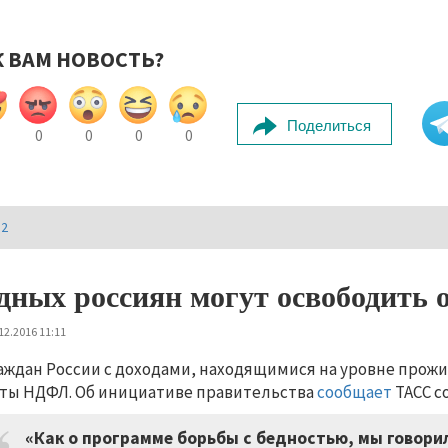
К ВАМ НОВОСТЬ?
Поделиться
0
0
0
0
И2
дных россиян могут освободить о
12.2016 11:11
аждан России с доходами, находящимися на уровне прожи
ты НДФЛ. Об инициативе правительства
сообщает
ТАСС с
«Как о программе борьбы с бедностью, мы говор