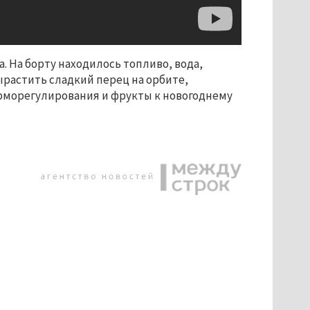
а. На борту находилось топливо, вода,
ырастить сладкий перец на орбите,
рморегулирования и фрукты к новогоднему