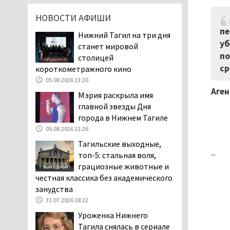
05.08.2026 13:20
НОВОСТИ АФИШИ
Мэрия раскрыла имя
пе
главной звезды Дня
Нижний Тагил на три дня
уб
города в Нижнем Тагиле
станет мировой
по
05.08.2026 11:26
столицей
ср
короткометражного кино
В Нижнем Тагиле
05.08.2026 13:20
разыскивают 45-летнего
Аген
Виталия Говорухина
Мэрия раскрыла имя
05.08.2026 11:10
главной звезды Дня
города в Нижнем Тагиле
Во втором квартале
05.08.2026 11:26
текущего года
мошенники украли у
Тагильские выходные,
...
клиентов российских банков 7,4 млрд
топ-5: стальная воля,
рублей
грациозные животные и
05.08.2026 10:58
честная классика без академического
занудства
Жителей центра Нижнего
31.07.2026 18:22
Тагила напугала система
оповещения о
Уроженка Нижнего
заложенной бомбе
Тагила снялась в сериале