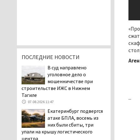
«Про
сжат
скаф
стол
ПОСЛЕДНИЕ НОВОСТИ
Аген
В суд направлено
уголовное дело о
мошенничестве при
строительстве ИЖС в Нижнем
Тагиле
...
07.08.2026 11:47
Екатеринбург подвергся
атаке БПЛА, восемь из
них были сбиты, три
упали на крышу логистического
центра