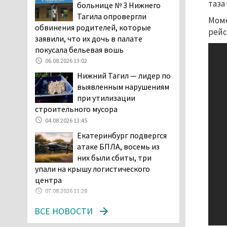
таза
больнице № 3 Нижнего
Самат Хазипов в очередной раз
Тагила опровергли
Моме
попал на скамью подсудимых
обвинения родителей, которые
рейс
05.08.2026 15:28
заявили, что их дочь в палате
Уральского депутата
покусала бельевая вошь
Госдумы Ильтякова,
06.08.2026 13:02
назвавшего незамужних
Нижний Тагил — лидер по
женщин неполноценными людьми, а
выявленным нарушениям
неженатых мужчин — инвалидами,
при утилизации
проверит прокуратура (ВИДЕО)
строительного мусора
05.08.2026 14:40
04.08.2026 13:45
На водоёмах
Екатеринбург подвергся
Свердловской области с
атаке БПЛА, восемь из
начала купального сезона
них были сбиты, три
погиб 21 человек
упали на крышу логистического
05.08.2026 14:05
центра
Нижний Тагил на три дня
07.08.2026 11:28
станет мировой
ВСЕ НОВОСТИ
столицей
короткометражного кино