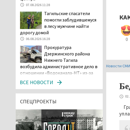
07.08.2026 11:28
Тагильские спасатели
КА
помогли заблудившемуся
в лесу мужчине найти
дорогу домой
0
06.08.2026 16:28
Прокуратура
Дзержинского района
Нижнего Тагила
Новости СМ
возбудила административное дело в
отношении «Водоканала-НТ» из-за
отсутствия холодной воды
ВСЕ НОВОСТИ
Бе
06.08.2026 15:42
Двое детей пострадали
02.
при сходе трамвая с
СПЕЦПРОЕКТЫ
Гр
рельсов в Нижнем Тагиле
упла
06.08.2026 14:25
Правительство РФ
разрешило производство