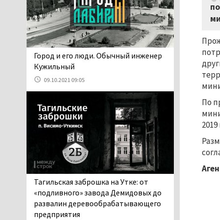
по
и продажу бензина класса
ми
«Евро-2», в котором содержание
серы в 10 раз выше, чем в топливе
Прож
«Евро-5». Это опасно для здоровья и
повышает износ автомобиля
потр
​​​​​​​Город и его люди. Обычный инженер
друг
06.08.2026 13:53
Кужильный
терр
В Детской городской
09.10.2021 09:05
мини
больнице № 3 Нижнего
Тагила опровергли
По п
обвинения родителей, которые
мини
заявили, что их дочь в палате
2019 
покусала бельевая вошь
Разм
06.08.2026 13:02
согл
В Нижнем Тагиле на три
дня запретят
Аген
электросамокаты
Тагильская заброшка на Утке: от
06.08.2026 11:41
«подливного» завода Демидовых до
«Я уверен, это бельевая
развалин деревообрабатывающего
вошь». Родители 10-
предприятия