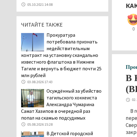
летней девочки
КА
05.10.2021 14:08
пожаловались на кровососущих
паразитов, которые искусали их
ребёнка в детской больнице
ЧИТАЙТЕ ТАКЖЕ
0
Нижнего Тагила
Прокуратура
05.08.2026 17:59
потребовала признать
Директора уральского
недействительным
предприятия по
контракт на установку скандально
производству дронов
известного флагштока в Нижнем
«Упырь» подорвали в автомобиле
Про
Тагиле и вернуть в бюджет почти 25
под Екатеринбургом
млн рублей
В 
05.08.2026 17:05
03.08.2026 17:43
(В
Эксперты назвали
Осуждённый за убийство
причины массового мора
тагильского хоккеиста
02.
рыбы в Свердловской
Александра Чумарина
области
В 
Самат Хазипов в очередной раз
05.08.2026 16:31
пере
попал на скамью подсудимых
Осуждённый за убийство
Свер
05.08.2026 15:28
тагильского хоккеиста
закр
В Детской городской
Александра Чумарина