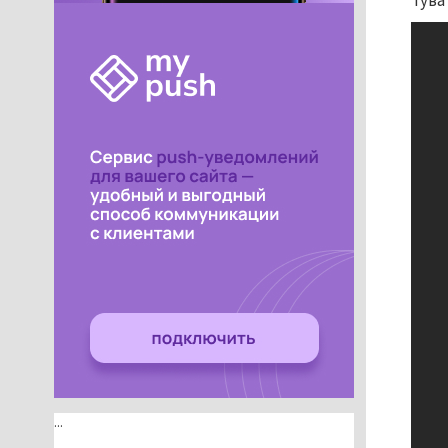
Тува
...