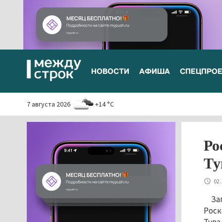
НОВОСТИ
АФИША
СПЕЦПРО
7 августа 2026
+14 °C
Ро
Ту
02.
За
Роск