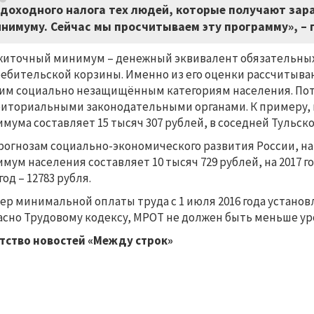
доходного налога тех людей, которые получают зар
нимуму. Сейчас мы просчитываем эту программу», – 
иточный минимум – денежный эквивалент обязательных 
ебительской корзины. Именно из его оценки рассчитыв
им социально незащищённым категориям населения. Пот
иториальными законодательными органами. К примеру, 
мума составляет 15 тысяч 307 рублей, в соседней Тульской
рогнозам социально-экономического развития России, на
мум населения составляет 10 тысяч 729 рублей, на 2017 год 
год – 12783 рубля.
ер минимальной оплаты труда с 1 июля 2016 года установл
асно Трудовому кодексу, МРОТ не должен быть меньше у
тство новостей «Между строк»