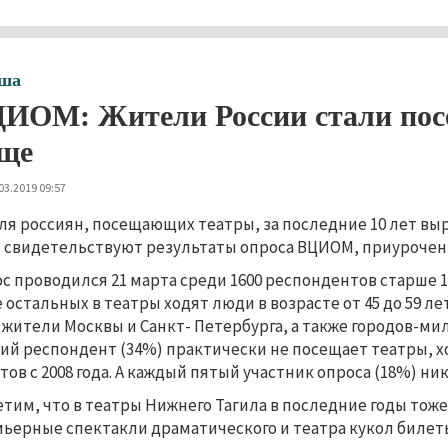
ша
ИОМ: Жители России стали посе
ще
03.2019 09:57
ля россиян, посещающих театры, за последние 10 лет выро
 свидетельствуют результаты опроса ВЦИОМ, приуроченно
с проводился 21 марта среди 1600 респондентов старше 1
 остальных в театры ходят люди в возрасте от 45 до 59 
 жители Москвы и Санкт- Петербурга, а также городов-ми
ий респондент (34%) практически не посещает театры, хо
тов с 2008 года. А каждый пятый участник опроса (18%) ник
тим, что в театры Нижнего Тагила в последние годы тоже 
ьерные спектакли драматического и театра кукол билет