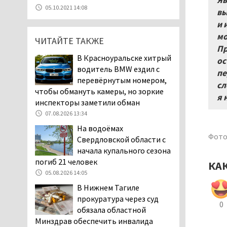
Яв
07.08.2026 11:28
05.10.2021 14:08
вы
Тагильские спасатели
и 
помогли заблудившемуся
мо
ЧИТАЙТЕ ТАКЖЕ
в лесу мужчине найти
Пр
дорогу домой
В Красноуральске хитрый
ос
06.08.2026 16:28
водитель BMW ездил с
пе
Прокуратура
перевёрнутым номером,
сл
Дзержинского района
чтобы обмануть камеры, но зоркие
я 
Нижнего Тагила
инспекторы заметили обман
возбудила административное дело в
07.08.2026 13:34
отношении «Водоканала-НТ» из-за
На водоёмах
отсутствия холодной воды
Фото
Свердловской области с
06.08.2026 15:42
начала купального сезона
Двое детей пострадали
погиб 21 человек
КА
при сходе трамвая с
05.08.2026 14:05
рельсов в Нижнем Тагиле
В Нижнем Тагиле
06.08.2026 14:25
прокуратура через суд
0
Правительство РФ
обязала областной
разрешило производство
Минздрав обеспечить инвалида