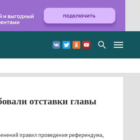
Toggle
navigation
овали отставки главы
зменений правил проведения референдума,