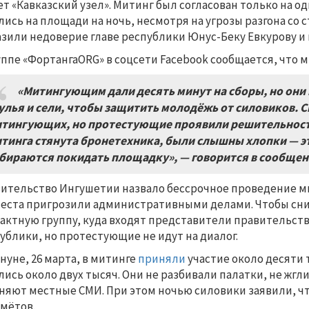
т «Кавказский узел». Митинг был согласован только на о
лись на площади на ночь, несмотря на угрозы разгона со
зили недоверие главе республики Юнус-Беку Евкурову и 
уппе «ФортангаORG» в соцсети Facebook сообщается, что 
«Митингующим дали десять минут на сборы, но они
улья и сели, чтобы защитить молодёжь от силовиков. 
тингующих, но протестующие проявили решительность 
тинга стянута бронетехника, были слышны хлопки — 
бираются покидать площадку», — говорится в сообщен
ительство Ингушетии назвало бессрочное проведение м
еста пригрозили административными делами. Чтобы сни
актную группу, куда входят представители правительст
ублики, но протестующие не идут на диалог.
нуне, 26 марта, в митинге
приняли
участие около десяти 
лись около двух тысяч. Они не разбивали палатки, не жг
няют местные СМИ. При этом ночью силовики заявили, ч
мётов.