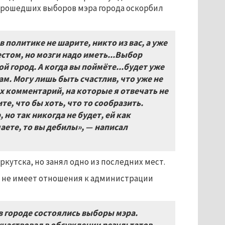
прошедших выборов мэра города оскорбил
в политике не шарите, никто из вас, а уже
стом, но мозги надо иметь...Выбор
ой город. А когда вы поймёте...будет уже
м. Могу лишь быть счастлив, что уже не
ых комментарий, на которые я отвечать не
те, что бы хоть, что то сообразить.
но так никогда не будет, ей как
маете, то вы дебилы», — написал
утска, но занял одно из последних мест.
о не имеет отношения к администрации
в городе состоялись выборы мэра.