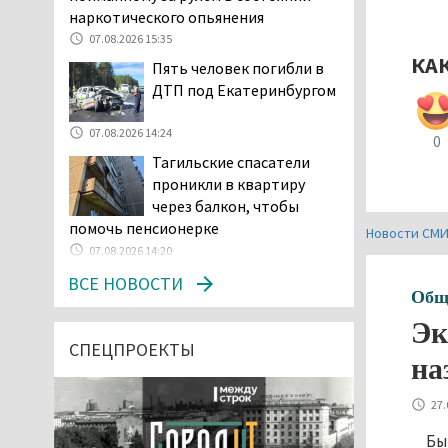
наркотического опьянения
07.08.2026 15:35
КА
Пять человек погибли в
ДТП под Екатеринбургом
07.08.2026 14:24
0
Тагильские спасатели
проникли в квартиру
через балкон, чтобы
помочь пенсионерке
Новости СМ
07.08.2026 14:20
В Красноуральске хитрый
ВСЕ НОВОСТИ
Общ
водитель BMW ездил с
перевёрнутым номером,
Эк
чтобы обмануть камеры, но зоркие
СПЕЦПРОЕКТЫ
на
инспекторы заметили обман
07.08.2026 13:34
27.
Сотрудница ПВЗ в
Бы
Нижнем Тагиле украла