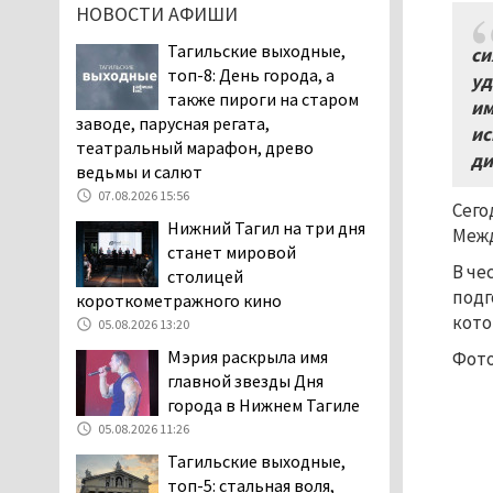
НОВОСТИ АФИШИ
пожаловались на кровососущих
паразитов, которые искусали их
Тагильские выходные,
си
ребёнка в детской больнице
топ-8: День города, а
уд
Нижнего Тагила
также пироги на старом
им
05.08.2026 17:59
заводе, парусная регата,
ис
театральный марафон, древо
Директора уральского
ди
ведьмы и салют
предприятия по
производству дронов
07.08.2026 15:56
Сего
«Упырь» подорвали в автомобиле
Нижний Тагил на три дня
Межд
под Екатеринбургом
станет мировой
В че
05.08.2026 17:05
столицей
подг
короткометражного кино
Эксперты назвали
кото
причины массового мора
05.08.2026 13:20
рыбы в Свердловской
Мэрия раскрыла имя
Фото
области
главной звезды Дня
05.08.2026 16:31
города в Нижнем Тагиле
Осуждённый за убийство
05.08.2026 11:26
тагильского хоккеиста
Тагильские выходные,
Александра Чумарина
топ-5: стальная воля,
...