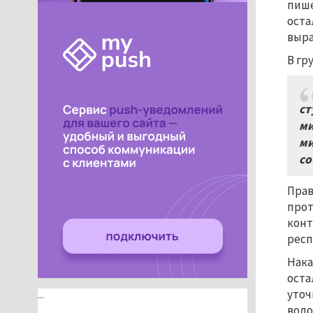
пише
оста
выра
В гр
ст
ми
ми
со
Прав
прот
конт
респ
Нака
оста
уточ
...
водо