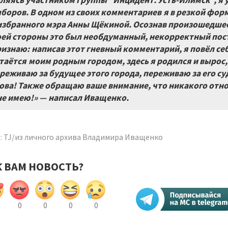
ляясь участником группы "Инцидент. Усть-Илимск", я 
боров. В одном из своих комментариев я в резкой фор
избранного мэра Анны Щёкиной. Осознав произошедшее,
ей стороны это был необдуманный, некорректный пост
изнаю: написав этот гневный комментарий, я повёл се
таётся моим родным городом, здесь я родился и вырос, 
реживаю за будущее этого города, переживаю за его су
ова! Также обращаю ваше внимание, что никакого отн
не имею!» — написал Иващенко.
: TJ/из личного архива Владимира Иващенко
К ВАМ НОВОСТЬ?
0
0
0
0