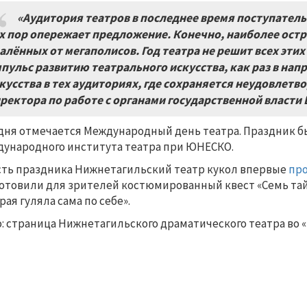
«Аудитория театров в последнее время поступательн
х пор опережает предложение. Конечно, наиболее остр
алённых от мегаполисов. Год театра не решит всех эти
пульс развитию театрального искусства, как раз в нап
кусства в тех аудиториях, где сохраняется неудовлетв
ректора по работе с органами государственной власт
дня отмечается Международный день театра. Праздник был
ународного института театра при ЮНЕСКО.
сть праздника Нижнетагильский театр кукол впервые
пр
отовили для зрителей костюмированный квест «Семь тай
рая гуляла сама по себе».
: страница Нижнетагильского драматического театра во 