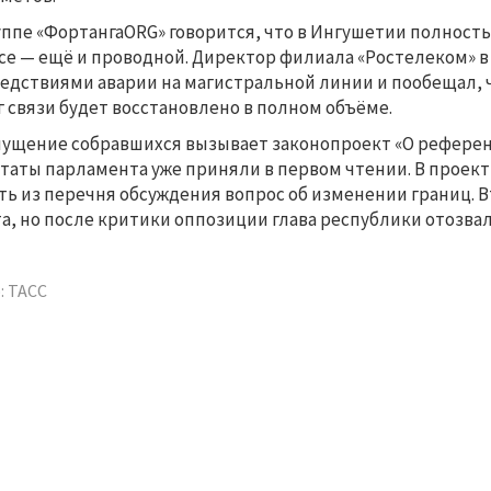
уппе «ФортангаORG» говорится, что в Ингушетии полност
се — ещё и проводной. Директор филиала «Ростелеком» в
едствиями аварии на магистральной линии и пообещал, 
г связи будет восстановлено в полном объёме.
ущение собравшихся вызывает законопроект «О рефере
таты парламента уже приняли в первом чтении. В проек
ть из перечня обсуждения вопрос об изменении границ. 
а, но после критики оппозиции глава республики отозвал
: ТАСС