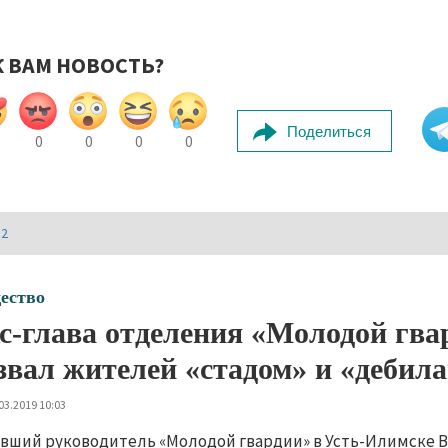
К ВАМ НОВОСТЬ?
Поделиться
0
0
0
0
И2
ество
с-глава отделения «Молодой гва
звал жителей «стадом» и «дебил
03.2019 10:03
вший руководитель «Молодой гвардии» в Усть-Илимске 