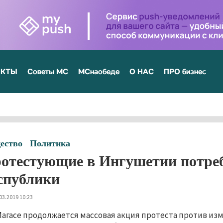
ЕКТЫ
Советы МС
МСнаобеде
О НАС
ПРО бизнес
ество
Политика
отестующие в Ингушетии потреб
спублики
03.2019 10:23
Магасе продолжается массовая акция протеста против и