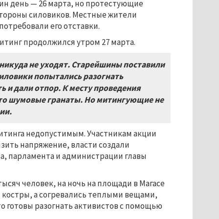
дин день — 26 марта, но протестующие
 стороны силовиков. Местные жители
потребовали его отставки.
митинг продолжился утром 27 марта.
 никуда не уходят. Старейшины поставили
Силовики попытались разогнать
и дали отпор. К месту проведения
это шумовые гранаты. Но митингующие не
ии.
итинга недопустимым. Участникам акции
зить напряжение, власти создали
ва, парламента и администрации главы
тысяч человек, на ночь на площади в Магасе
ли костры, а согревались теплыми вещами,
то готовы разогнать активистов с помощью