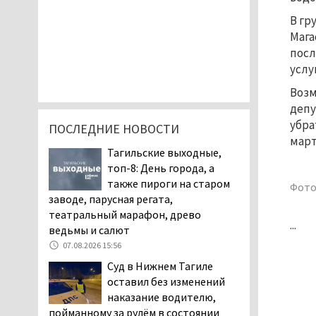
В гр
Мага
посл
услу
Возм
депу
убра
ПОСЛЕДНИЕ НОВОСТИ
март
Тагильские выходные,
топ-8: День города, а
также пироги на старом
Фото
заводе, парусная регата,
театральный марафон, древо
...
ведьмы и салют
07.08.2026 15:56
Суд в Нижнем Тагиле
оставил без изменений
наказание водителю,
пойманному за рулём в состоянии