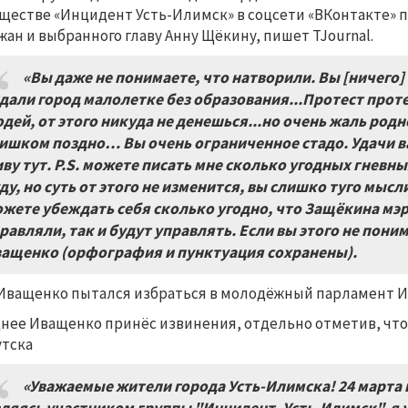
ществе «Инцидент Усть-Илимск» в соцсети «ВКонтакте» 
жан и выбранного главу Анну Щёкину, пишет TJournal.
«Вы даже не понимаете, что натворили. Вы
[
ничего
]
дали город малолетке без образования...Протест проте
дей, от этого никуда не денешься...но очень жаль родн
ишком поздно… Вы очень ограниченное стадо. Удачи ва
ву тут. P.S. можете писать мне сколько угодных гневн
ду, но суть от этого не изменится, вы слишко туго мысли
жете убеждать себя сколько угодно, что Защёкина мэр, 
равляли, так и будут управлять. Если вы этого не пони
ащенко (орфография и пунктуация сохранены).
Иващенко пытался избраться в молодёжный парламент Ирк
нее Иващенко принёс извинения, отдельно отметив, чт
тска
«Уважаемые жители города Усть-Илимска! 24 марта 