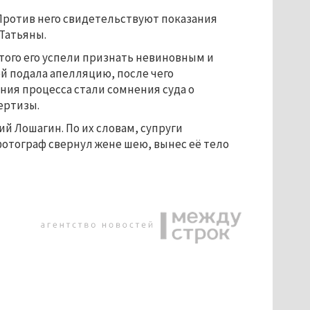
 Против него свидетельствуют показания
Татьяны.
этого его успели признать невиновным и
ой подала апелляцию, после чего
ия процесса стали сомнения суда о
ертизы.
й Лошагин. По их словам, супруги
фотограф свернул жене шею, вынес её тело