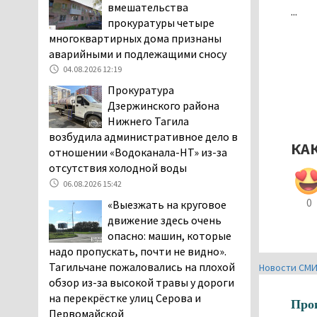
Двое детей пострадали
вмешательства
...
при сходе трамвая с
прокуратуры четыре
рельсов в Нижнем Тагиле
многоквартирных дома признаны
06.08.2026 14:25
аварийными и подлежащими сносу
Правительство РФ
04.08.2026 12:19
разрешило производство
Прокуратура
и продажу бензина класса
Дзержинского района
«Евро-2», в котором содержание
Нижнего Тагила
серы в 10 раз выше, чем в топливе
возбудила административное дело в
КА
«Евро-5». Это опасно для здоровья и
отношении «Водоканала-НТ» из-за
повышает износ автомобиля
отсутствия холодной воды
06.08.2026 13:53
06.08.2026 15:42
В Детской городской
0
«Выезжать на круговое
больнице № 3 Нижнего
движение здесь очень
Тагила опровергли
опасно: машин, которые
обвинения родителей, которые
надо пропускать, почти не видно».
заявили, что их дочь в палате
Тагильчане пожаловались на плохой
Новости СМ
покусала бельевая вошь
обзор из-за высокой травы у дороги
06.08.2026 13:02
на перекрёстке улиц Серова и
Про
Первомайской
В Нижнем Тагиле на три