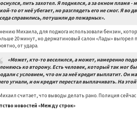
оснулся, пить захотел. Я поднялся, а за окном пламя - 
кой-то от неё убегает, но разглядеть его не смог. Я во
седа справились, потушили до пожарных».
нению Михаила, для поджога использовали бензин, кото
ольше 20 минут, но дерматиновый салон «Лады» выгорел 
роятно, от удара.
«Может, кто-то веселился, а может, намеренно подож
лоняюсь ко второму. Есть человек, который так мог б
одали с условием, что он за неё кредит выплатит. Он м
него угнали, и он кредит перестал выплачивать. На этой
Михаил считает, что выводы делать рано. Полиция сейча
тство новостей «Между строк»