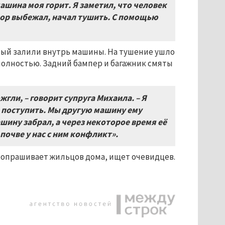
машина моя горит. Я заметил, что человек
 двор выбежал, начал тушить. С помощью
рый залили внутрь машины. На тушение ушло
полностью. Задний бампер и багажник смяты
гли, – говорит супруга Михаила. – Я
ы поступить. Мы другую машину ему
ашину забрал, а через некоторое время её
 почве у нас с ним конфликт».
с опрашивает жильцов дома, ищет очевидцев.