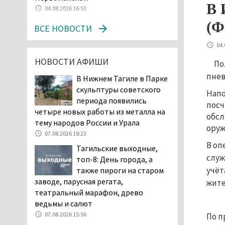
В 
дня запретят
04.08.2026 16:53
электросамокаты
(
ВСЕ НОВОСТИ
06.08.2026 11:41
«Я уверен, это бельевая
04.
вошь». Родители 10-
НОВОСТИ АФИШИ
По
летней девочки
пнев
В Нижнем Тагиле в Парке
пожаловались на кровососущих
скульптуры советского
паразитов, которые искусали их
Напо
периода появились
ребёнка в детской больнице
посч
четыре новых работы из металла на
Нижнего Тагила
обсл
тему народов России и Урала
05.08.2026 17:59
оруж
07.08.2026 18:23
Директора уральского
В оп
Тагильские выходные,
предприятия по
служ
топ-8: День города, а
производству дронов
учёт
также пироги на старом
«Упырь» подорвали в автомобиле
заводе, парусная регата,
под Екатеринбургом
жите
театральный марафон, древо
05.08.2026 17:05
ведьмы и салют
Эксперты назвали
07.08.2026 15:56
По п
причины массового мора