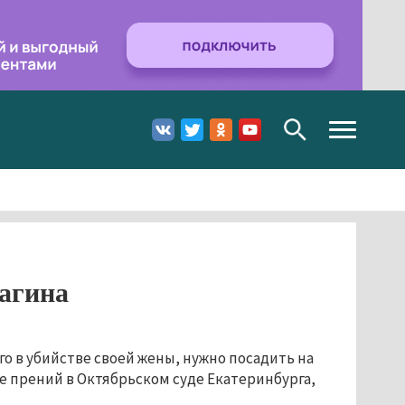
Toggle
navigation
шагина
о в убийстве своей жены, нужно посадить на
де прений в Октябрьском суде Екатеринбурга,