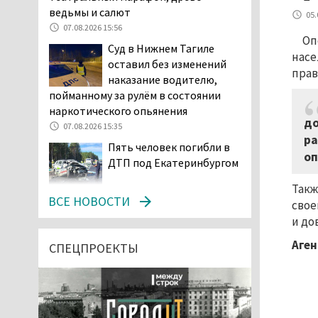
ведьмы и салют
05.
07.08.2026 15:56
Оп
Суд в Нижнем Тагиле
насе
оставил без изменений
прав
наказание водителю,
пойманному за рулём в состоянии
наркотического опьянения
до
07.08.2026 15:35
ра
Пять человек погибли в
оп
ДТП под Екатеринбургом
Такж
07.08.2026 14:24
ВСЕ НОВОСТИ
свое
Тагильские спасатели
и до
проникли в квартиру
Аген
через балкон, чтобы
СПЕЦПРОЕКТЫ
помочь пенсионерке
07.08.2026 14:20
В Красноуральске хитрый
водитель BMW ездил с