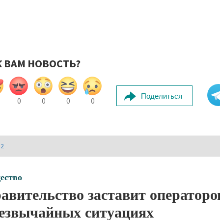
К ВАМ НОВОСТЬ?
Поделиться
0
0
0
0
И2
ество
авительство заставит операторо
езвычайных ситуациях