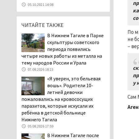
07.08.2026 11:47
пр
05.10.2021 14:08
ка
Екатеринбург подвергся
со
атаке БПЛА, восемь из
ЧИТАЙТЕ ТАКЖЕ
них были сбиты, три
упали на крышу логистического
По м
В Нижнем Тагиле в Парке
центра
не б
скульптуры советского
07.08.2026 11:28
– ве
периода появились
Тагильские спасатели
четыре новых работы из металла на
помогли заблудившемуся
тему народов России и Урала
ск
в лесу мужчине найти
07.08.2026 18:23
дорогу домой
пр
«Я уверен, это бельевая
06.08.2026 16:28
у 
вошь». Родители 10-
Прокуратура
летней девочки
Сам 
Дзержинского района
пожаловались на кровососущих
Нижнего Тагила
паразитов, которые искусали их
Аген
возбудила административное дело в
ребёнка в детской больнице
отношении «Водоканала-НТ» из-за
Нижнего Тагила
отсутствия холодной воды
05.08.2026 17:59
06.08.2026 15:42
В Нижнем Тагиле после