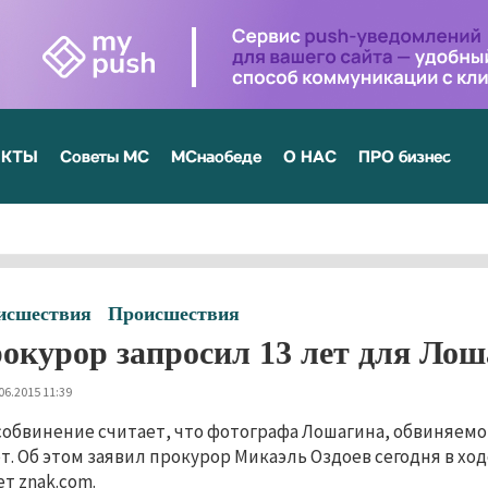
ЕКТЫ
Советы МС
МСнаобеде
О НАС
ПРО бизнес
исшествия
Происшествия
окурор запросил 13 лет для Ло
06.2015 11:39
собвинение считает, что фотографа Лошагина, обвиняемог
ет. Об этом заявил прокурор Микаэль Оздоев сегодня в хо
т znak.com.