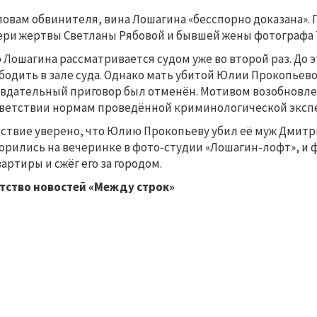
ловам обвинителя, вина Лошагина «бесспорно доказана».
ри жертвы Светланы Рябовой и бывшей жены фотографа 
 Лошагина рассматривается судом уже во второй раз. До 
бодить в зале суда. Однако мать убитой Юлии Прокопьев
вдательный приговор был отменён. Мотивом возобновлен
ветствии нормам проведённой криминологической эксп
ствие уверено, что Юлию Прокопьеву убил её муж Дмитри
орились на вечеринке в фото-студии «Лошагин-лофт», и 
вартиры и сжёг его за городом.
тство новостей «Между строк»