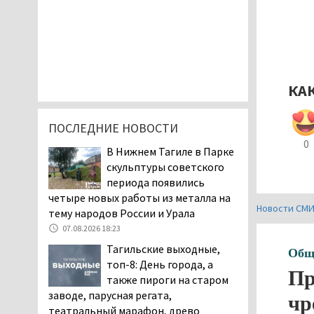
КА
ПОСЛЕДНИЕ НОВОСТИ
0
В Нижнем Тагиле в Парке
скульптуры советского
периода появились
четыре новых работы из металла на
Новости СМ
тему народов России и Урала
07.08.2026 18:23
Тагильские выходные,
Общ
топ-8: День города, а
Пр
также пироги на старом
заводе, парусная регата,
чр
театральный марафон, древо