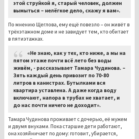
этой струйкой я, старый человек, должен
вымыться – нелёгкое дело, скажу я вам».
По мнению Щеглова, ему ещё повезло – он живёт в
трёхэтажном доме и не завидует тем, кто обитает
в пятиэтажках.
«Не знаю, как у тех, кто ниже, а мы на
пятом этаже почти всё лето без воды
живём, - рассказывает Тамара Чудинова. –
Зять каждый день привозит по 70-80
литров в канистрах. Бутылками вся
квартира уставлена. А даже когда воду
включают, напора в трубах не хватает, и
до нас почти ничего не доходит»
.
Тамара Чудинова проживает с дочерью, её мужем
и двумя внуками. Пока старшие дети работают,
она хозяйничает по дому: готовит, убирается,