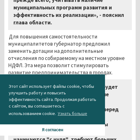
муниципальных программ развития и
эффективность их реализации», - пояснил
глава области.
Для повышения самостоятельности
муниципалитетов губернатор предложил
заменить дотации на дополнительные
отчисления по собираемому на местном уровне
НДФЛ. Эта мера позволит стимулировать
развитие предпринимательства в городах.
Этот сайт использует файлы cookie, чтобы
«Мы понимаем, что 2016 год будет
улучшить работу и повысить
непростым. Сохранят своё действие
эффективность сайта. Продолжая работать
известные ограничения. Новые
с сайтом, вы соглашаетесь с
экономические реалии ставят нас перед
использованием cookie.
Узнать больше
необходимостью тактической
корректировки: сегодня мы должны
Я согласен
отказаться от проектов, которые
начинаются "с нуля", требуют больших