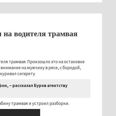
 на водителя трамвая
ителя трамвая. Произошло это на остановке
внимание на мужчину в рясе, с бородой,
куривал сигарету.
фон, – рассказал Буров агентству
абину трамвая и устроил разборки.