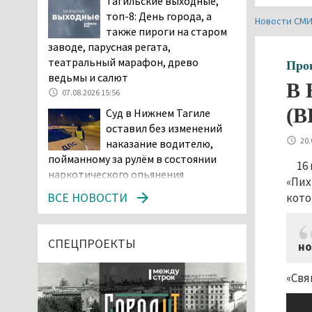
Тагильские выходные,
топ-8: День города, а
Новости СМ
также пироги на старом
заводе, парусная регата,
театральный марафон, древо
Про
ведьмы и салют
В 
07.08.2026 15:56
(В
Суд в Нижнем Тагиле
оставил без изменений
20.
наказание водителю,
пойманному за рулём в состоянии
16
наркотического опьянения
«Пих
07.08.2026 15:35
ВСЕ НОВОСТИ
кото
Пять человек погибли в
ДТП под Екатеринбургом
СПЕЦПРОЕКТЫ
но
07.08.2026 14:24
Тагильские спасатели
«Свя
проникли в квартиру
через балкон, чтобы