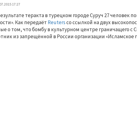
07.2015 17:27
результате теракта в турецком городе Суруч 27 человек п
ости». Как передаёт
Reuters
со ссылкой на двух высокопо
ые о том, что бомбу в культурном центре граничащего с 
тник из запрещённой в России организации «Исламское г