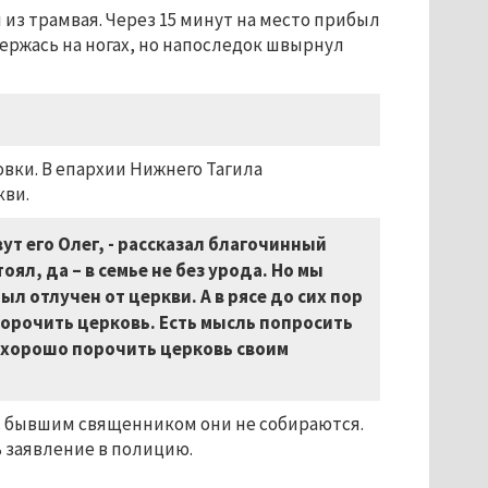
з трамвая. Через 15 минут на место прибыл
держась на ногах, но напоследок швырнул
вки. В епархии Нижнего Тагила
кви.
вут его Олег, - рассказал благочинный
оял, да – в семье не без урода. Но мы
был отлучен от церкви. А в рясе до сих пор
 порочить церковь. Есть мысль попросить
нехорошо порочить церковь своим
 с бывшим священником они не собираются.
 заявление в полицию.