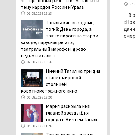
четыре новых работы из металла на
20.
заявили, что их дочь в палате
тему народов России и Урала
покусала бельевая вошь
07.08.2026 18:23
В 
06.08.2026 13:02
«Нов
Тагильские выходные,
В Нижнем Тагиле на три
данн
топ-8: День города, а
дня запретят
также пироги на старом
смер
электросамокаты
заводе, парусная регата,
06.08.2026 11:41
театральный марафон, древо
ведьмы и салют
«Я уверен, это бельевая
вошь». Родители 10-
07.08.2026 15:56
летней девочки
Нижний Тагил на три дня
пожаловались на кровососущих
станет мировой
паразитов, которые искусали их
столицей
ребёнка в детской больнице
короткометражного кино
Нижнего Тагила
05.08.2026 13:20
05.08.2026 17:59
Мэрия раскрыла имя
Директора уральского
главной звезды Дня
предприятия по
города в Нижнем Тагиле
производству дронов
05.08.2026 11:26
«Упырь» подорвали в автомобиле
Тагильские выходные,