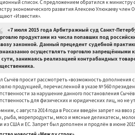
ционный список. С предложением обратился к министру с
стру экономического развития Алексею Улюкаеву член 
щают «Известия».
«7 июля 2015 года Арбитражный суд Санкт-Петерб
рговлю продуктами из числа попавших под российск
ввозу законной. Данный прецедент судебной практи
знаказанно осуществлять торговлю запрещёнными к 
 сути, занимаясь реализацией контрабандных товаро
щественника.
л Сычёв просит рассмотреть «возможность дополнения 
овлю продукцией, перечисленной в указе № 560 президен
тственности за нарушение данного постановления Сычёв
тственность для физических и юридических лиц, но не ут
мним, с августа 2014 года в России введён запрет на вво
, рыба, морепродукты, мясо и мясные деликатесы, моло
и из США и ЕС. Запрет был дополнен и продлён в июне 2015
тство новостей «Между строк»