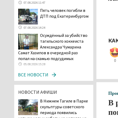
возбудила административное дело в
07.08.2026 11:47
отношении «Водоканала-НТ» из-за
Пять человек погибли в
отсутствия холодной воды
ДТП под Екатеринбургом
06.08.2026 15:42
Двое детей пострадали
07.08.2026 14:24
при сходе трамвая с
Осуждённый за убийство
рельсов в Нижнем Тагиле
КА
тагильского хоккеиста
06.08.2026 14:25
Александра Чумарина
Правительство РФ
Самат Хазипов в очередной раз
разрешило производство
попал на скамью подсудимых
0
и продажу бензина класса
05.08.2026 15:28
«Евро-2», в котором содержание
ВСЕ НОВОСТИ
серы в 10 раз выше, чем в топливе
«Евро-5». Это опасно для здоровья и
повышает износ автомобиля
НОВОСТИ АФИШИ
06.08.2026 13:53
Про
В Детской городской
В Нижнем Тагиле в Парке
В 
больнице № 3 Нижнего
скульптуры советского
по
Тагила опровергли
периода появились
обвинения родителей, которые