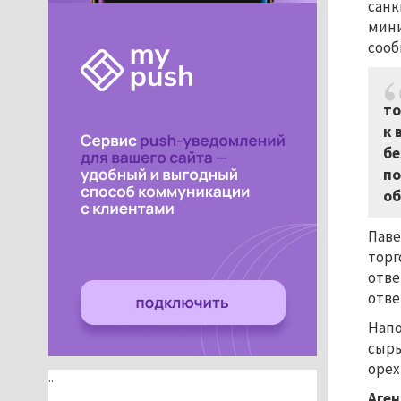
санк
мини
сооб
то
к 
бе
по
об
Паве
торг
отве
отве
Напо
сыры
орех
...
Аген