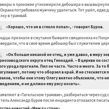
ажиры и прохожие утихомирили дебошира и вышвырнули и
 Охрана потребовала мужчину удалиться. Тот ушёл, едва 
лку в трамвай.
«Хорошо, что не в стекло попал», - говорит Буров.
идцы признали в смутьяне бывшего священника из Покро
вердили, что в своё время дебошир был служителем цер
«Он больше никакой не отец, и уже давно, в миру зо
рнозаводского округа отец Геннадий. – В церкви он сост
ого урода прогнали. Пил он часто. Часто и много. За то 
згуливает, потому что оборзел в край. И не стесняется
заков, чтобы они этому Олегу внятно объяснили, что 
ведением, и не должно ему рясу носить».
заявляют в «Тагильском трамвае», разбираться через суд
тель Александр Буров после инцидента отказался писать
тство новостей «Между строк»