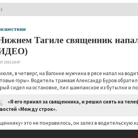
И2
исшествия
Нижнем Тагиле священник напал
ИДЕО)
07.2015 20:07
 июля, в четверг, на Вагонке мужчина в рясе напал на вод
товые горы». Водитель трамвая Александр Буров обратил 
рый сидел на остановке, пил шампанское из бутылки и по
«Я его принял за священника, и решил снять на теле
востей «Между строк».
щеннику» это не понравилось, он залез в водительскую к