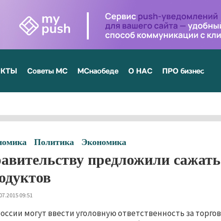
ЕКТЫ
Советы МС
МСнаобеде
О НАС
ПРО бизнес
номика
Политика
Экономика
авительству предложили сажать
одуктов
07.2015 09:51
России могут ввести уголовную ответственность за торг