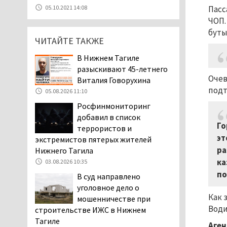
уголовное дело о
05.10.2021 14:08
Пасс
мошенничестве при
ЧОП.
строительстве ИЖС в Нижнем
буты
Тагиле
ЧИТАЙТЕ ТАКЖЕ
07.08.2026 11:47
В Нижнем Тагиле
Екатеринбург подвергся
разыскивают 45-летнего
атаке БПЛА, восемь из
Очев
Виталия Говорухина
них были сбиты, три
подт
05.08.2026 11:10
упали на крышу логистического
Росфинмониторинг
центра
добавил в список
07.08.2026 11:28
Го
террористов и
Тагильские спасатели
эт
экстремистов пятерых жителей
помогли заблудившемуся
ра
Нижнего Тагила
в лесу мужчине найти
ка
03.08.2026 10:35
дорогу домой
по
В суд направлено
06.08.2026 16:28
уголовное дело о
Прокуратура
Как 
мошенничестве при
Дзержинского района
Води
строительстве ИЖС в Нижнем
Нижнего Тагила
Тагиле
Аген